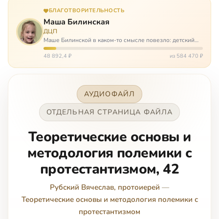
БЛАГОТВОРИТЕЛЬНОСТЬ
Маша Билинская
ДЦП
Маше Билинской в каком-то смысле повезло: детский
церебральный паралич зацепил её не очень сильно. Но
всё-таки есть диагноз и есть немалые проблемы – Маша
48 892,4 ₽
из 584 470 ₽
неправильно ходит, и от т…
АУДИОФАЙЛ
ОТДЕЛЬНАЯ СТРАНИЦА ФАЙЛА
Теоретические основы и
методология полемики с
протестантизмом, 42
Рубский Вячеслав, протоиерей
—
Теоретические основы и методология полемики с
протестантизмом