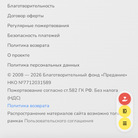
Теоретические основы и методология полемики с протестантизмом, 39
17:51
39
Благотворительность
Договор оферты
Теоретические основы и методология полемики с протестантизмом, 40
10:03
40
Регулярные пожертвования
Теоретические основы и методология полемики с протестантизмом, 41
13:19
41
Безопасность платежей
Политика возврата
Теоретические основы и методология полемики с протестантизмом, 42
18:17
42
Сейчас
О проекте
Теоретические основы и методология полемики с протестантизмом, 43
1:29
43
Политика персональных данных
© 2008 — 2026 Благотворительный фонд «Предание»
Теоретические основы и методология полемики с протестантизмом, 44
5:27
44
НКО №7712031589
Пожертвование согласно ст.582 ГК РФ. Без налога
(НДС)
Политика возврата
Распространение материалов сайта возможно только в
рамках
Пользовательского соглашения