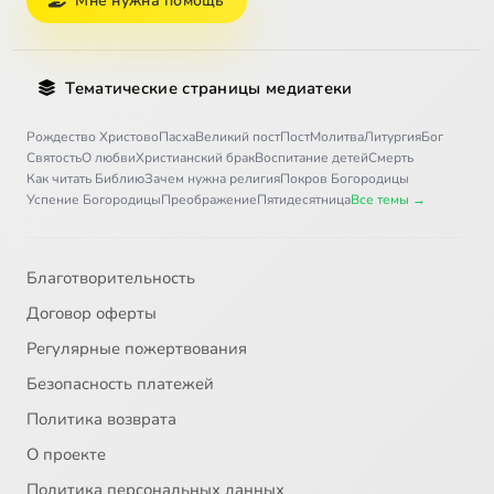
Мне нужна помощь
Тематические страницы медиатеки
Рождество Христово
Пасха
Великий пост
Пост
Молитва
Литургия
Бог
Святость
О любви
Христианский брак
Воспитание детей
Смерть
Как читать Библию
Зачем нужна религия
Покров Богородицы
Успение Богородицы
Преображение
Пятидесятница
Все темы →
Благотворительность
Договор оферты
Регулярные пожертвования
Безопасность платежей
Политика возврата
О проекте
Политика персональных данных