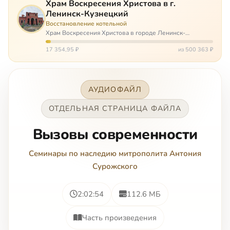
Храм Воскресения Христова в г.
Ленинск-Кузнецкий
Восстановление котельной
Храм Воскресения Христова в городе Ленинск-
Кузнецкий в Кемеровской области – совсем новый, он
открылся всего 20 назад. И сейчас храм может вообще
17 354,95 ₽
из 500 363 ₽
закрыться. Потому что это Сибирь,…
АУДИОФАЙЛ
ОТДЕЛЬНАЯ СТРАНИЦА ФАЙЛА
Вызовы современности
Семинары по наследию митрополита Антония
Сурожского
2:02:54
112.6 МБ
Часть произведения