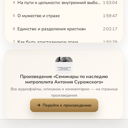
На пути к цельности: внутренний выбор и внешние обстоятельства
1:53:04
4
О мужестве и страхе
1:59:47
5
Единство и разделения христиан
2:02:17
6
Как быть христианином дома
1:50:39
7
Вызовы современности
2:02:54
8
Сейчас
Ты никогда не умрешь?
1:31:55
9
Произведение «Семинары по наследию
Почему я до сих пор христианин?
2:10:47
10
митрополита Антония Сурожского»
Все аудиофайлы, описание и комментарии — на странице
«Кто ты, Время?»
1:58:00
11
произведения
Перейти к произведению
О человеческой личности и человеческом единстве
1:50:47
12
Митрополит Антоний о зависимости как духовной проблеме. Что нас лишает свободы и как освободиться от зависимостей?
1:16:37
13