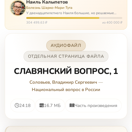
Наиль Калыпетов
Болезнь Шарко-Мари-Тута
У двенадцатилетнего Наиля большие, но решаемые
проблемы. Он болен редкой болезнью, которая ставит
перед ним множество непростых задача, угрожая в
304 499,63 ₽
из 400 000 ₽
противном случае парализацией и да…
АУДИОФАЙЛ
ОТДЕЛЬНАЯ СТРАНИЦА ФАЙЛА
СЛАВЯНСКИЙ ВОПРОС, 1
Соловьев, Владимир Сергеевич
—
Национальный вопрос в России
24:18
16.7 МБ
Часть произведения