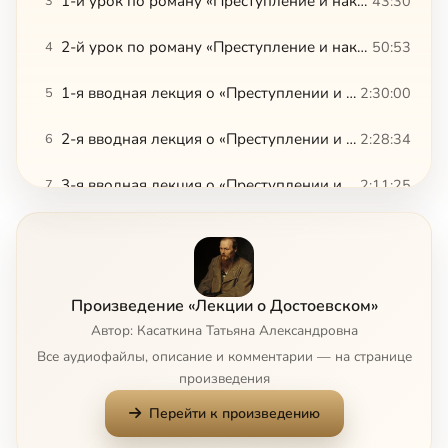
1-й урок по роману «Преступление и наказание»
43:30
3
2-й урок по роману «Преступление и наказание»
50:53
4
1-я вводная лекция о «Преступлении и наказании»
2:30:00
5
2-я вводная лекция о «Преступлении и наказании»
2:28:34
6
3-я вводная лекция о «Преступлении и наказании»
2:11:25
7
13 глава Апокалипсиса в структуре образов романа «Бесы»
2:34:36
8
150 лет «Запискам из подполья»
35:17
9
Произведение «Лекции о Достоевском»
Актуален ли Достоевский сегодня
1:01:01
10
Автор: Касаткина Татьяна Александровна
Все аудиофайлы, описание и комментарии — на странице
Анагогическая история в «Неточке Незвановой»
28:34
11
произведения
Перейти к произведению
«Аполлон» и «мышь»: «Записки из подполья»
31:41
12