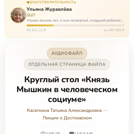
БЛАГОТВОРИТЕЛЬНОСТЬ
Ульяна Журавлёва
ДЦП
Ульяне восемь лет, и она четвертый, младший ребёнок в
многодетной семье. И с самого рождения Ульяну лечат.
Несколько операций, ежедневные процедуры,
50 621,11 ₽
из 180 000 ₽
длительные реабилитации и беско…
АУДИОФАЙЛ
ОТДЕЛЬНАЯ СТРАНИЦА ФАЙЛА
Круглый стол «Князь
Мышкин в человеческом
социуме»
Касаткина Татьяна Александровна
—
Лекции о Достоевском
2:08:25
118.8 МБ