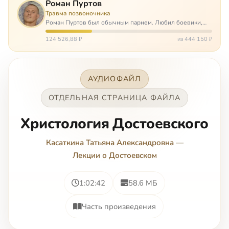
Роман Пуртов
Травма позвоночника
Роман Пуртов был обычным парнем. Любил боевики,
хорошие автомобили, был не дурак поиграть в комп,
любил жену и обожал дочь. А потом, будучи
124 526,88 ₽
из 444 150 ₽
пассажиром, разбился в автоаварии и тепе…
АУДИОФАЙЛ
ОТДЕЛЬНАЯ СТРАНИЦА ФАЙЛА
Христология Достоевского
Касаткина Татьяна Александровна
—
Лекции о Достоевском
1:02:42
58.6 МБ
Часть произведения