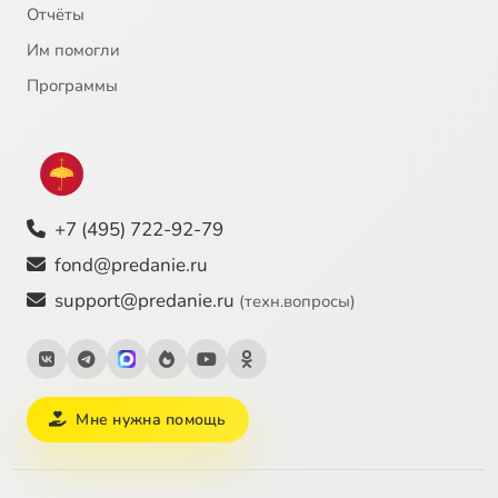
Достоевский и европейское искусство
2:27:52
25
Отчёты
Им помогли
Достоевский и Ларс фон Триер: язык, которым искусство говорит о Боге
1:39:07
26
Программы
Достоевский и Мертвый дом
2:49:02
27
Достоевский о месте и работе человека в мире
1:55:57
28
Достоевский об истинной природе человека
1:12:49
29
+7 (495) 722-92-79
Достоевский: образ мира и человека: икона и картина. Роман «Идиот»
2:06:27
30
fond@predanie.ru
support@predanie.ru
(техн.вопросы)
Достоевский: образ мира и человека: икона и картина
1:45:42
31
Достоевский: образ мира и человека. Религиозно-философский вечер в Черноголовке
1:23:27
32
Достоевский: открытие метода
2:02:44
33
Мне нужна помощь
Достоевский: парадокс свободы
1:47:42
34