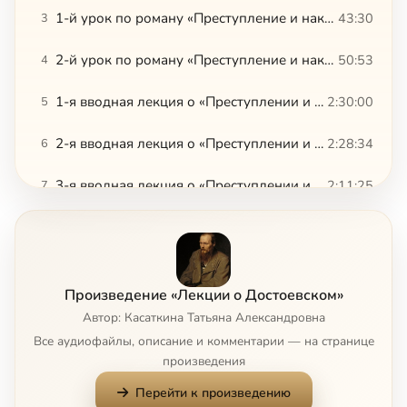
1-й урок по роману «Преступление и наказание»
43:30
3
2-й урок по роману «Преступление и наказание»
50:53
4
1-я вводная лекция о «Преступлении и наказании»
2:30:00
5
2-я вводная лекция о «Преступлении и наказании»
2:28:34
6
3-я вводная лекция о «Преступлении и наказании»
2:11:25
7
13 глава Апокалипсиса в структуре образов романа «Бесы»
2:34:36
8
150 лет «Запискам из подполья»
35:17
9
Произведение «Лекции о Достоевском»
Актуален ли Достоевский сегодня
1:01:01
10
Автор: Касаткина Татьяна Александровна
Все аудиофайлы, описание и комментарии — на странице
Анагогическая история в «Неточке Незвановой»
28:34
11
произведения
Перейти к произведению
«Аполлон» и «мышь»: «Записки из подполья»
31:41
12