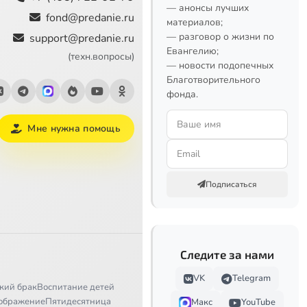
— анонсы лучших
fond@predanie.ru
материалов;
— разговор о жизни по
support@predanie.ru
Евангелию;
(техн.вопросы)
— новости подопечных
Благотворительного
фонда.
Мне нужна помощь
Подписаться
Следите за нами
VK
Telegram
кий брак
Воспитание детей
ображение
Пятидесятница
Макс
YouTube