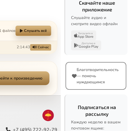
Скачайте наше
приложение
Слушайте аудио и
смотрите видео офлайн
1 файлов
Слушать всё
Загрузите в
App Store
Доступно в
Google Play
2:14:43
Сейчас
Благотворительность
— помочь
ейти к произведению
нуждающимся
Подписаться на
рассылку
Каждую неделю в вашем
почтовом ящике:
+7 (495) 722-92-79