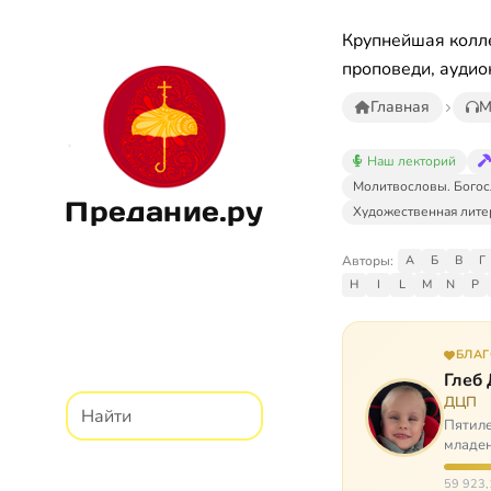
Крупнейшая колле
проповеди, аудио
Главная
М
Наш лекторий
Молитвословы. Богос
Предание.ру
Художественная лите
Авторы:
А
Б
В
Г
H
I
L
M
N
P
БЛА
Глеб
ДЦП
Пятиле
младен
время
59 923,