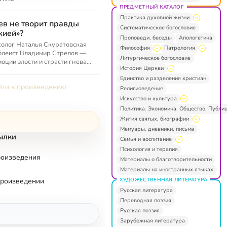
ПРЕДМЕТНЫЙ КАТАЛОГ
Практика духовной жизни
ев не творит правды
Систематическое богословие
ией»?
Проповеди, беседы
Апологетика
олог Наталья Скуратовская
Философия
Патрология
блеист Владимир Стрелов —
Литургическое богословие
моции злости и страсти гнева
История Церкви
блии и современной жизни.
Единство и разделения христиан
ти к произведению
Религиоведение
Искусство и культура
Политика. Экономика. Общество. Публи
Жития святых, биографии
Мемуары, дневники, письма
ылки
Семья и воспитание
Психология и терапия
роизведения
Материалы о благотворительности
Материалы на иностранных языках
ХУДОЖЕСТВЕННАЯ ЛИТЕРАТУРА
произведении
Русская литература
Переводная поэзия
Русская поэзия
Зарубежная литература