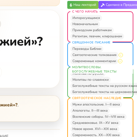
Наш лекторий
Сделано в Предан
С ЧЕГО НАЧАТЬ
Интересующимся
Новоначальным
Приходским работникам
ожией»?
Регентам, певчим, клирошанам
СВЯЩЕННОЕ ПИСАНИЕ
Переводы Библии
Святоотеческие толкования
Современные комментарии
МОЛИТВОСЛОВЫ.
БОГОСЛУЖЕБНЫЕ ТЕКСТЫ
Молитвы по-русски
Молитвы по-славянски
Богослужебные тексты на русском язык
Богослужебные тексты на церковнослав
СВЯТООТЕЧЕСКОЕ НАСЛЕДИЕ
ожией»?
.
Мужи апостольские. I—II века
Апологеты. II—III века
Вселенские соборы. IV—VIII века
Средневековье. IX—XV века
Новое время. XVI—XIX века
Современность. XX—XXI века
НИЕ