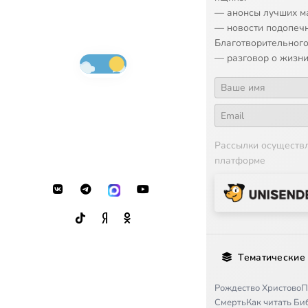
— анонсы лучших м
— новости подопеч
Благотворительного
— разговор о жизни
Рассылки осуществ
платформе
Тематические
Рождество Христово
П
Смерть
Как читать Б