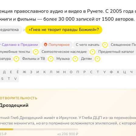
кция православного аудио и видео в Рунете. С 2005 года 
книги и фильмы — более 30 000 записей от 1500 авторов.
едиатека
«Гнев не творит правды Божией»?
Сделано в Предании
Популярное
С чего начать
Священное П
лужебные тексты
Святоотеческое наследие
Предметный каталог
ратура
Фильмы и ТВ
Музыка
Детям
Д
Е
Ё
Ж
З
И
К
Л
М
Н
О
П
Р
С
Т
У
Ф
Х
Ц
Ч
S
T
V
ГОТВОРИТЕЛЬНОСТЬ
 Дроздецкий
тний Глеб Дроздецкий живёт в Иркутске. У Глеба ДЦП из-за перенесённ
честве менингита, но его положение осложняется эпилепсией, с которо
 была невозмож…
15 ₽
из 206 900 ₽