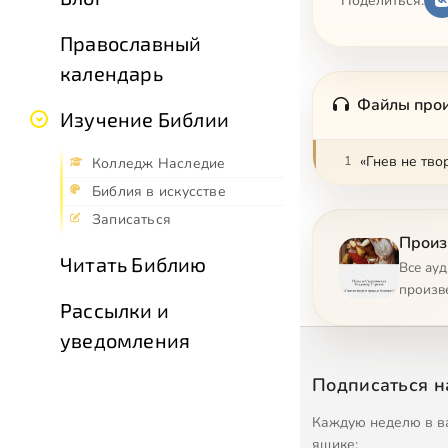
Поделиться:
Православный
календарь
Файлы про
Изучение Библии
1
«Гнев не тво
Колледж Наследие
Библия в искусстве
Записаться
Произ
Читать Библию
Все ау
произв
Рассылки и
уведомления
Подписаться н
Каждую неделю в в
ящике: