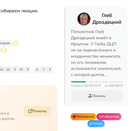
собираем лекции,
Глеб
Дроздецкий
Пятилетний Глеб
Дроздецкий живёт в
исание
Иркутске. У Глеба ДЦП
из-за перенесённого в
младенчестве менингита,
но его положение
осложняется эпилепсией,
Ш
Щ
Э
Ю
Я
|
A
C
E
с которой долгое…
Собрано 59 923,15 ₽
из 206 900 ₽
Помочь
Помочь
ого в
Популярное
Избранное
й долгое
Позже