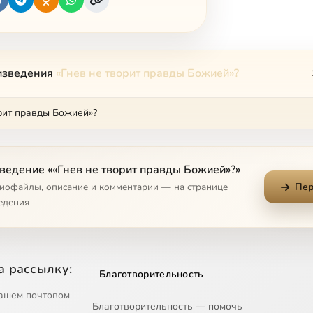
изведения
«Гнев не творит правды Божией»?
рит правды Божией»?
ведение ««Гнев не творит правды Божией»?»
диофайлы, описание и комментарии — на странице
Пер
едения
а рассылку:
Благотворительность
ашем почтовом
Благотворительность — помочь