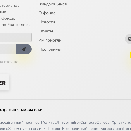
нуждающимся
атериалов;
ных
О фонде
 фонда;
Новости
 по Евангелию.
Отчёты
Им помогли
Программы
ляются на
 страницы медиатеки
асха
Великий пост
Пост
Молитва
Литургия
Бог
Святость
О любви
Христианс
иблию
Зачем нужна религия
Покров Богородицы
Успение Богородицы
Пре