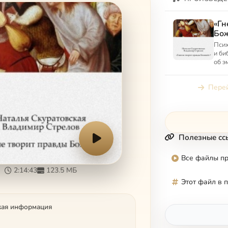
«Гн
Бож
Псих
и би
об э
в Би
Перей
Полезные сс
Все файлы п
2:14:43
123.5 МБ
Этот файл в 
кая информация