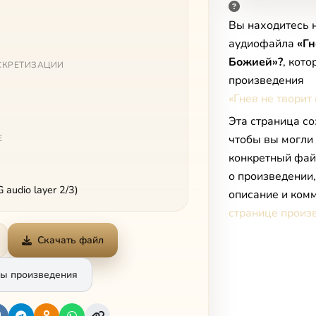
Вы находитесь 
аудиофайла
«Гн
Божией»?
, кот
СКРЕТИЗАЦИИ
произведения
«Гнев не твори
Эта страница со
чтобы вы могли
Е
конкретный фай
о произведении
audio layer 2/3)
описание и комм
странице произ
Скачать файл
ы произведения