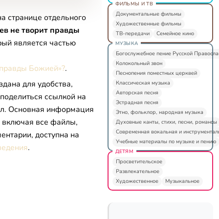
ФИЛЬМЫ И ТВ
Документальные фильмы
на странице отдельного
Художественные фильмы
ев не творит правды
ТВ-передачи
Семейное кино
орый является частью
МУЗЫКА
Богослужебное пение Русской Правосл
Колокольный звон
т правды Божией»?
.
Песнопения поместных церквей
здана для удобства,
Классическая музыка
Авторская песня
 поделиться ссылкой на
Эстрадная песня
л. Основная информация
Этно, фольклор, народная музыка
, включая все файлы,
Духовные канты, стихи, песни, романсы
Современная вокальная и инструментал
ентарии, доступна на
Учебные материалы по музыке и пению
ведения
.
ДЕТЯМ
Просветительское
Развлекательное
Художественное
Музыкальное