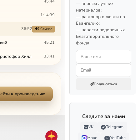
45:44
— анонсы лучших
материалов;
1:14:39
— разговор о жизни по
Евангелию;
36:52
Сейчас
— новости подопечных
Благотворительного
ский
45:21
фонда.
Христофор Хилл
33:41
54:58
Димитрий Сизоненко
37:19
Подписаться
ейти к произведению
Следите за нами
VK
Telegram
Макс
YouTube