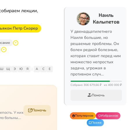
собираем лекции,
Наиль
Калыпетов
дьякон Петр Скорер
У двенадцатилетнего
Наиля большие, но
исание
решаемые проблемы. Он
болен редкой болезнью,
которая ставит перед ним
множество непростых
задача, угрожая в
Ш
Щ
Э
Ю
Я
|
A
C
E
противном случ…
Собрано 306 679,66 ₽
из 400 000 ₽
Помочь
Помочь
епость. У них
Популярное
Избранное
ело больны.…
Позже