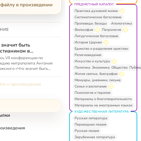
 файлу в произведении
ПРЕДМЕТНЫЙ КАТАЛОГ
Практика духовной жизни
Систематическое богословие
Проповеди, беседы
Апологетика
НИЕ
Философия
Патрология
Литургическое богословие
История Церкви
 значит быть
Единство и разделения христиан
стианином в
Религиоведение
седневной жизни?
сь VII конференции по
Искусство и культура
едию митрополита Антония
Политика. Экономика. Общество. Публи
жского «Что значит быть
тианином в повседневной
Жития святых, биографии
и?» (13–15 сентября 2019 г.,
Мемуары, дневники, письма
ти к произведению
ва...
Семья и воспитание
Психология и терапия
Материалы о благотворительности
Материалы на иностранных языках
ХУДОЖЕСТВЕННАЯ ЛИТЕРАТУРА
ылки
Русская литература
Переводная поэзия
роизведения
Русская поэзия
Зарубежная литература