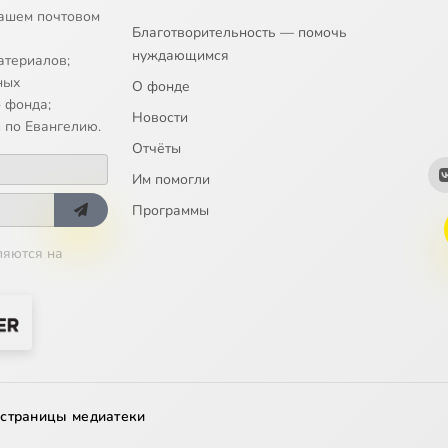
ашем почтовом
Благотворительность — помочь
нуждающимся
атериалов;
ных
О фонде
 фонда;
Новости
 по Евангелию.
Отчёты
Им помогли
Программы
ляются на
 страницы медиатеки