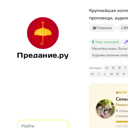
Крупнейшая колле
проповеди, аудио
Главная
М
Наш лекторий
Молитвословы. Богос
Предание.ру
Художественная лите
Авторы:
А
Б
В
Г
H
I
L
M
N
P
БЛА
Семь
Ремон
В семь
стольк
140 450