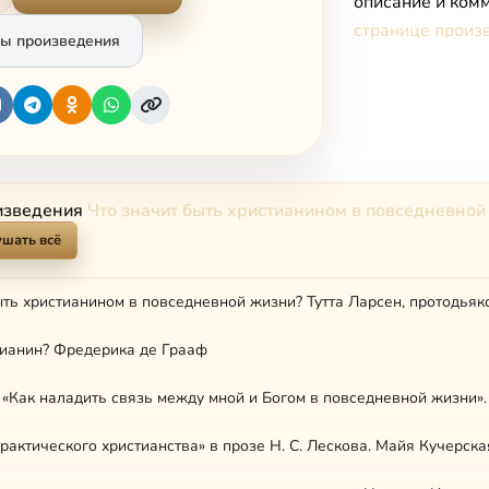
описание и комм
странице произ
ы произведения
изведения
Что значит быть христианином в повседневной
шать всё
ыть христианином в повседневной жизни? Тутта Ларсен, протодьяк
тианин? Фредерика де Грааф
рактического христианства» в прозе Н. С. Лескова. Майя Кучерска