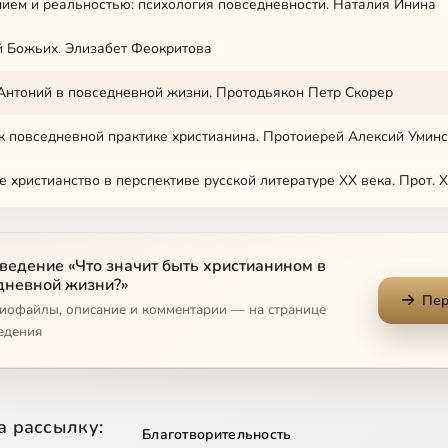
ем и реальностью: психология повседневности. Наталия Инина
 Божьих. Элизабет Феокритова
Антоний в повседневной жизни. Протодьякон Петр Скорер
к повседневной практике христианина. Протоиерей Алексий Умин
 христианство в перспективе русской литературе XX века. Прот. 
ьтурные притязания современности. Прот. Сергий Рыбаков
ведение «Что значит быть христианином в
ни в богословии митрополита Антония Сурожского. Протоиерей 
дневной жизни?»
Пер
диофайлы, описание и комментарии — на странице
едения
а рассылку:
Благотворительность