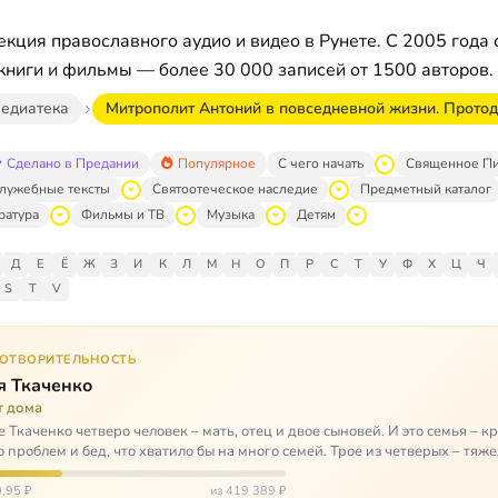
кция православного аудио и видео в Рунете. С 2005 года 
книги и фильмы — более 30 000 записей от 1500 авторов.
едиатека
Митрополит Антоний в повседневной жизни. Прото
Сделано в Предании
Популярное
С чего начать
Священное П
лужебные тексты
Святоотеческое наследие
Предметный каталог
ратура
Фильмы и ТВ
Музыка
Детям
Д
Е
Ё
Ж
З
И
К
Л
М
Н
О
П
Р
С
Т
У
Ф
Х
Ц
Ч
S
T
V
ГОТВОРИТЕЛЬНОСТЬ
я Ткаченко
т дома
е Ткаченко четверо человек – мать, отец и двое сыновей. И это семья – кр
о проблем и бед, что хватило бы на много семей. Трое из четверых – тяж
,95 ₽
из 419 389 ₽