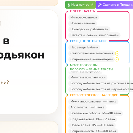
Наш лекторий
Сделано в Предан
С ЧЕГО НАЧАТЬ
Интересующимся
Новоначальным
Приходским работникам
 в
Регентам, певчим, клирошанам
СВЯЩЕННОЕ ПИСАНИЕ
Переводы Библии
одьякон
Святоотеческие толкования
Современные комментарии
МОЛИТВОСЛОВЫ.
БОГОСЛУЖЕБНЫЕ ТЕКСТЫ
Молитвы по-русски
Молитвы по-славянски
зни?
Богослужебные тексты на русском язык
Богослужебные тексты на церковнослав
СВЯТООТЕЧЕСКОЕ НАСЛЕДИЕ
Мужи апостольские. I—II века
Апологеты. II—III века
Вселенские соборы. IV—VIII века
Средневековье. IX—XV века
Новое время. XVI—XIX века
Современность. XX—XXI века