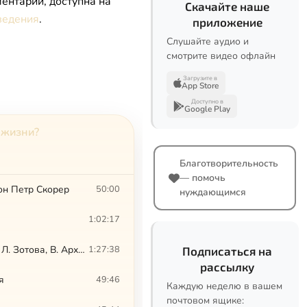
ентарии, доступна на
Скачайте наше
ведения
.
приложение
Слушайте аудио и
смотрите видео офлайн
Загрузите в
App Store
Доступно в
Google Play
 жизни?
Благотворительность
— помочь
он Петр Скорер
50:00
нуждающимся
1:02:17
Круглый стол «Как наладить связь между мной и Богом в повседневной жизни». Л. Зотова, В. Архипов, И. (Гуайта), К. Мацан, Т. Касаткина
1:27:38
Подписаться на
рассылку
я
49:46
Каждую неделю в вашем
почтовом ящике: