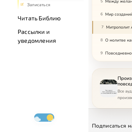
5
Между желани
Записаться
6
Мир созданий
Читать Библию
7
Митрополит 
Рассылки и
уведомления
8
О молитве ка
9
Повседневное
10
Аскеза и кул
Произ
11
Вопрос време
повсе
Все ау
произв
Подписаться н