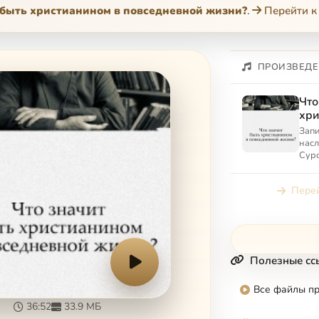
 быть христианином в повседневной жизни?
.
Перейти к
ПРОИЗВЕДЕ
Что
хри
пов
Запи
насл
Суро
хрис
жизн
Перей
Моск
Полезные сс
Все файлы п
36:52
33.9 МБ