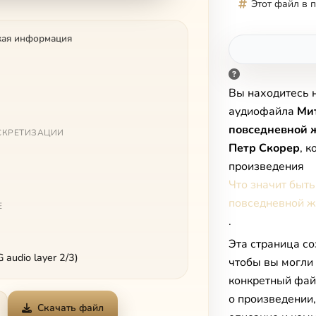
Этот файл в 
кая информация
Вы находитесь 
аудиофайла
Ми
повседневной 
СКРЕТИЗАЦИИ
Петр Скорер
, 
произведения
Что значит быть
повседневной ж
Е
.
Эта страница со
audio layer 2/3)
чтобы вы могли
конкретный фай
о произведении
Скачать файл