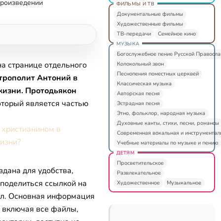
произведении
ФИЛЬМЫ И ТВ
Документальные фильмы
Художественные фильмы
ТВ-передачи
Семейное кино
МУЗЫКА
Богослужебное пение Русской Правосл
на странице отдельного
Колокольный звон
Песнопения поместных церквей
трополит Антоний в
Классическая музыка
жизни. Протодьякон
Авторская песня
который является частью
Эстрадная песня
Этно, фольклор, народная музыка
Духовные канты, стихи, песни, романсы
 христианином в
Современная вокальная и инструментал
изни?
Учебные материалы по музыке и пению
ДЕТЯМ
Просветительское
здана для удобства,
Развлекательное
 поделиться ссылкой на
Художественное
Музыкальное
л. Основная информация
, включая все файлы,