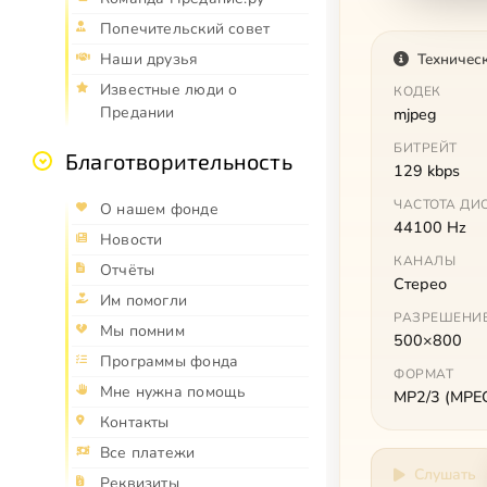
Попечительский совет
Наши друзья
Техничес
Известные люди о
КОДЕК
Предании
mjpeg
БИТРЕЙТ
Благотворительность
129 kbps
ЧАСТОТА ДИ
О нашем фонде
44100 Hz
Новости
КАНАЛЫ
Отчёты
Стерео
Им помогли
РАЗРЕШЕНИ
Мы помним
500×800
Программы фонда
ФОРМАТ
Мне нужна помощь
MP2/3 (MPEG 
Контакты
Все платежи
Слушать
Реквизиты