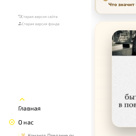
Что значит
Старая версия сайта
Старая версия фонда
Главная
О нас
Команда Предание.ру