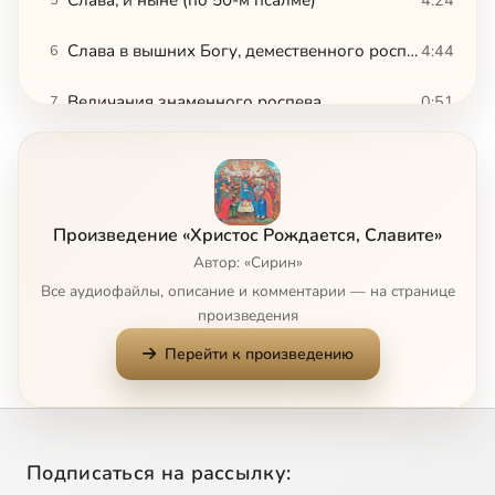
Слава в вышних Богу, демественного роспева
4:44
6
Величания знаменного роспева
0:51
7
Величания путевого роспева
1:53
8
Днесь Христос в Вифлееме раждается, демественного роспева
5:42
9
Произведение «Христос Рождается, Славите»
Величание празднику трехголосного демественного роспева
1:54
10
Автор: «Сирин»
Все аудиофайлы, описание и комментарии — на странице
Величание празднику строчное двухголосное
1:07
11
произведения
Перейти к произведению
Велие и преславное чудо, в 4-х голосном партесном изложении
1:36
12
Ликуют ангели, в 4-х голосном партесном изложении
1:50
13
Христос раждается, трехголосный демественный роспев
2:26
14
Подписаться на рассылку: