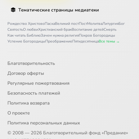
Тематические страницы медиатеки
Рождество Христово
Пасха
Великий пост
Пост
Молитва
Литургия
Бог
Святость
О любви
Христианский брак
Воспитание детей
Смерть
Как читать Библию
Зачем нужна религия
Покров Богородицы
Успение Богородицы
Преображение
Пятидесятница
Все темы →
Благотворительность
Договор оферты
Регулярные пожертвования
Безопасность платежей
Политика возврата
О проекте
Политика персональных данных
© 2008 — 2026 Благотворительный фонд «Предание»