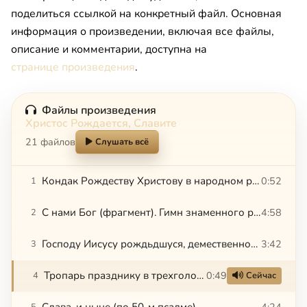
поделиться ссылкой на конкретный файл. Основная
информация о произведении, включая все файлы,
описание и комментарии, доступна на
странице произведения
.
Файлы произведения
Христос Рождается, Славите
21 файлов
Слушать всё
Кондак Рождеству Христову в народном роспеве Хмельницкой области
0:52
1
С нами Бог (фрагмент). Гимн знаменного роспева, глас 8-й
4:58
2
Господу Иисусу рождьдшуся, демественного роспева
3:42
3
Тропарь празднику в трехголосном партесном изложении
0:49
4
Сейчас
Слава, и ныне (по 50-м псалме)
4:24
5