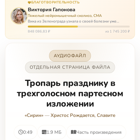
БЛАГОТВОРИТЕЛЬНОСТЬ
Виктория Гапонова
Тяжелый нейромышечный сколиоз, СМА
Вика из Зеленограда узнала о своей болезни уже
будучи в сознательном возрасте. Ей пришлось
привыкать к инвалидной коляске и сильнейшему
848 086,83 ₽
из 1 745 200 ₽
сколиозу, постоянным болям и растущей беспом…
АУДИОФАЙЛ
ОТДЕЛЬНАЯ СТРАНИЦА ФАЙЛА
Тропарь празднику в
трехголосном партесном
изложении
«Сирин»
—
Христос Рождается, Славите
0:49
1.9 МБ
Часть произведения