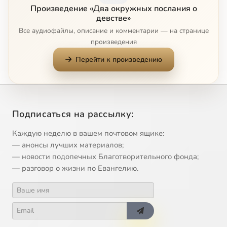
Произведение «Два окружных послания о
Глава IV.
1:53
10
девстве»
Все аудиофайлы, описание и комментарии — на странице
Глава V.
2:37
11
произведения
Перейти к произведению
Глава VI.
2:35
12
Глава VII.
1:49
13
Глава VIII.
4:20
14
Подписаться на рассылку:
Каждую неделю в вашем почтовом ящике:
Глава IX.
2:39
15
— анонсы лучших материалов;
— новости подопечных Благотворительного фонда;
Глава X.
2:16
16
— разговор о жизни по Евангелию.
Глава XI.
6:02
17
Глава XII.
5:32
18
Глава XIII.
3:23
19