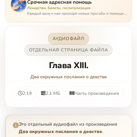
Срочная адресная помощь
Лекарства, билеты, госпитализация
Каждый день к нам приходят новые просьбы о помощи.
Часто оказывается, что помощь нужна даже не сегодня –
она нужна была вчера: в приеме лекарств образовался
недопустимый, опасный п…
АУДИОФАЙЛ
ОТДЕЛЬНАЯ СТРАНИЦА ФАЙЛА
Глава XIII.
Два окружных послания о девстве
2:19
2.1 МБ
Часть произведения
Это отдельный аудиофайл из произведения
Два окружных послания о девстве
.