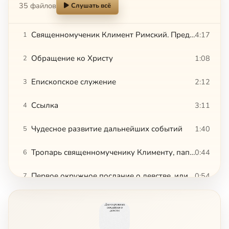
35 файлов
Слушать всё
Священномученик Климент Римский. Предварительные сведения
4:17
1
Обращение ко Христу
1:08
2
Епископское служение
2:12
3
Ссылка
3:11
4
Чудесное развитие дальнейших событий
1:40
5
Тропарь священномученику Клименту, папе Римскому, глас 4
0:44
6
Первое окружное послание о девстве, или к девственникам и девственницам. Глава I.
0:54
7
Глава II.
2:33
8
Глава III.
3:15
9