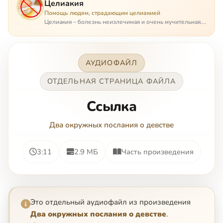
Целиакия
Помощь людям, страдающим целиакией
Целиакия – болезнь неизлечимая и очень мучительная.
При этом ею невозможно заразиться. Больной
целиакией страдает в одиночестве, не представляя
опасности ни для кого, кроме своих п…
АУДИОФАЙЛ
ОТДЕЛЬНАЯ СТРАНИЦА ФАЙЛА
Ссылка
Два окружных послания о девстве
3:11
2.9 МБ
Часть произведения
Это отдельный аудиофайл из произведения
Два окружных послания о девстве
.