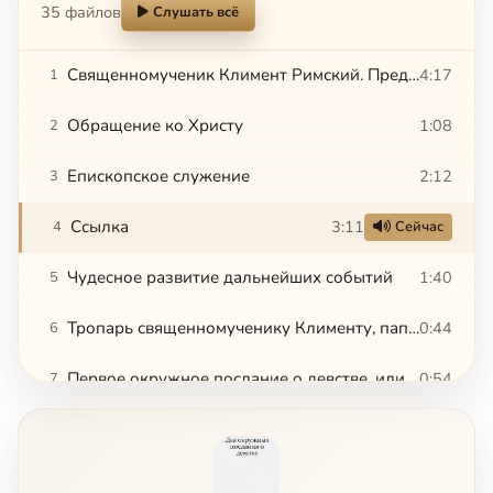
35 файлов
Слушать всё
Священномученик Климент Римский. Предварительные сведения
4:17
1
Обращение ко Христу
1:08
2
Епископское служение
2:12
3
Ссылка
3:11
4
Сейчас
Чудесное развитие дальнейших событий
1:40
5
Тропарь священномученику Клименту, папе Римскому, глас 4
0:44
6
Первое окружное послание о девстве, или к девственникам и девственницам. Глава I.
0:54
7
Глава II.
2:33
8
Глава III.
3:15
9