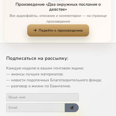
Произведение «Два окружных послания о
Глава IV.
1:53
10
девстве»
Все аудиофайлы, описание и комментарии — на странице
Глава V.
2:37
11
произведения
Перейти к произведению
Глава VI.
2:35
12
Глава VII.
1:49
13
Глава VIII.
4:20
14
Подписаться на рассылку:
Каждую неделю в вашем почтовом ящике:
Глава IX.
2:39
15
— анонсы лучших материалов;
— новости подопечных Благотворительного фонда;
Глава X.
2:16
16
— разговор о жизни по Евангелию.
Глава XI.
6:02
17
Глава XII.
5:32
18
Глава XIII.
3:23
19