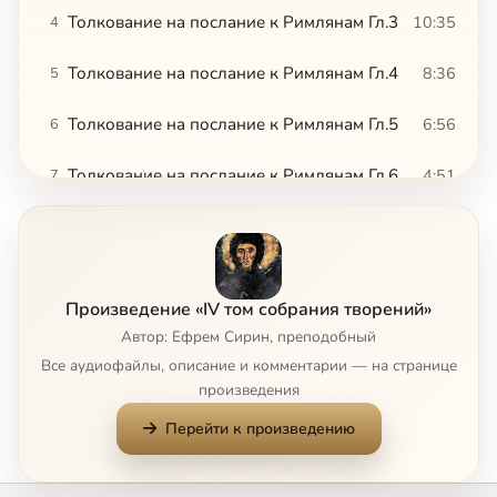
Толкование на послание к Римлянам Гл.3
10:35
4
Толкование на послание к Римлянам Гл.4
8:36
5
Толкование на послание к Римлянам Гл.5
6:56
6
Толкование на послание к Римлянам Гл.6
4:51
7
Толкование на послание к Римлянам Гл.7
16:03
8
Толкование на послание к Римлянам Гл.8
12:56
9
Произведение «IV том собрания творений»
Толкование на послание к Римлянам Гл.9
8:09
10
Автор: Ефрем Сирин, преподобный
Все аудиофайлы, описание и комментарии — на странице
Толкование на послание к Римлянам Гл.10
5:04
11
произведения
Перейти к произведению
Толкование на послание к Римлянам Гл.11
12:29
12
Толкование на послание к Римлянам Гл.12
2:30
13