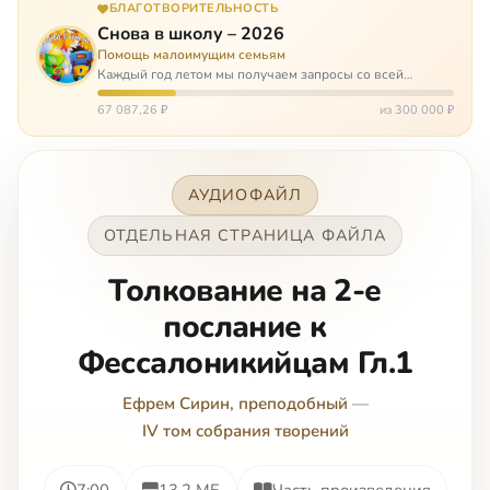
БЛАГОТВОРИТЕЛЬНОСТЬ
Снова в школу – 2026
Помощь малоимущим семьям
Каждый год летом мы получаем запросы со всей
России: помогите собраться в школу. Семьи с больными
детьми или родителями, семьи без пап или мам,
67 087,26 ₽
из 300 000 ₽
многодетные. Для многих из них покуп…
АУДИОФАЙЛ
ОТДЕЛЬНАЯ СТРАНИЦА ФАЙЛА
Толкование на 2-е
послание к
Фессалоникийцам Гл.1
Ефрем Сирин, преподобный
—
IV том собрания творений
7:00
13.2 МБ
Часть произведения