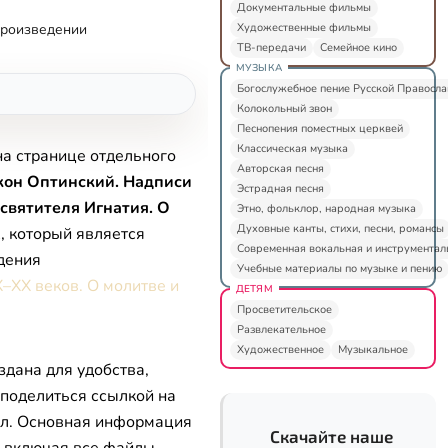
Документальные фильмы
Художественные фильмы
произведении
ТВ-передачи
Семейное кино
МУЗЫКА
Богослужебное пение Русской Правосл
Колокольный звон
Песнопения поместных церквей
Классическая музыка
на странице отдельного
Авторская песня
кон Оптинский. Надписи
Эстрадная песня
 святителя Игнатия. О
Этно, фольклор, народная музыка
Духовные канты, стихи, песни, романсы
х
, который является
Современная вокальная и инструментал
дения
Учебные материалы по музыке и пению
–XX веков. О молитве и
ДЕТЯМ
Просветительское
Развлекательное
Художественное
Музыкальное
здана для удобства,
 поделиться ссылкой на
л. Основная информация
Скачайте наше