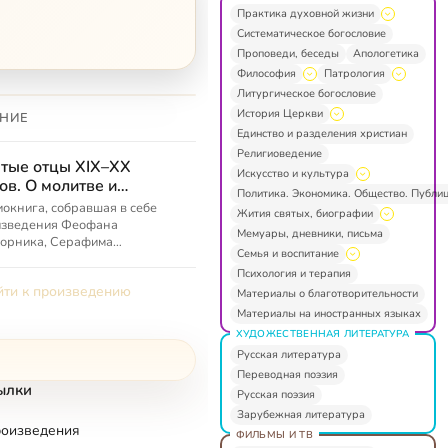
Практика духовной жизни
Систематическое богословие
Проповеди, беседы
Апологетика
Философия
Патрология
Литургическое богословие
История Церкви
НИЕ
Единство и разделения христиан
Религиоведение
тые отцы XIX–XX
Искусство и культура
ов. О молитве и
Политика. Экономика. Общество. Публи
овной жизни
окнига, собравшая в себе
Жития святых, биографии
изведения Феофана
Мемуары, дневники, письма
ворника, Серафима
Семья и воспитание
вского, Иоанна
Психология и терапия
штадтского, Никона
ти к произведению
инского
Материалы о благотворительности
Материалы на иностранных языках
ХУДОЖЕСТВЕННАЯ ЛИТЕРАТУРА
Русская литература
Переводная поэзия
ылки
Русская поэзия
Зарубежная литература
роизведения
ФИЛЬМЫ И ТВ