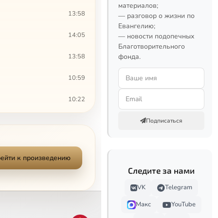
материалов;
13:58
— разговор о жизни по
Евангелию;
14:05
— новости подопечных
Благотворительного
13:58
фонда.
10:59
10:22
18:19
Подписаться
41:00
ейти к произведению
13:36
Следите за нами
2:55
VK
Telegram
Макс
YouTube
4:17