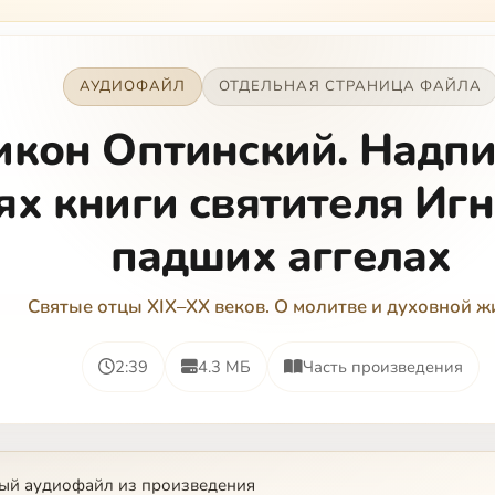
кроме своих п…
АУДИОФАЙЛ
ОТДЕЛЬНАЯ СТРАНИЦА ФАЙЛА
икон Оптинский. Надпи
ях книги святителя Игн
падших аггелах
Святые отцы XIX–XX веков. О молитве и духовной ж
2:39
4.3 МБ
Часть произведения
ый аудиофайл из произведения