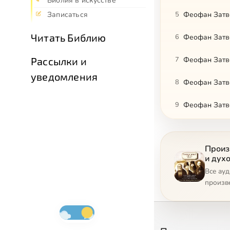
Библия в искусстве
Записаться
5
Феофан Затво
Читать Библию
6
Феофан Затво
Рассылки и
7
Феофан Затво
уведомления
8
Феофан Затво
9
Феофан Затв
10
Феофан Затв
Произ
11
Серафим Саро
и дух
Все ау
12
Иоанн Кронш
произв
13
Никон Оптинс
14
Никон Оптинс