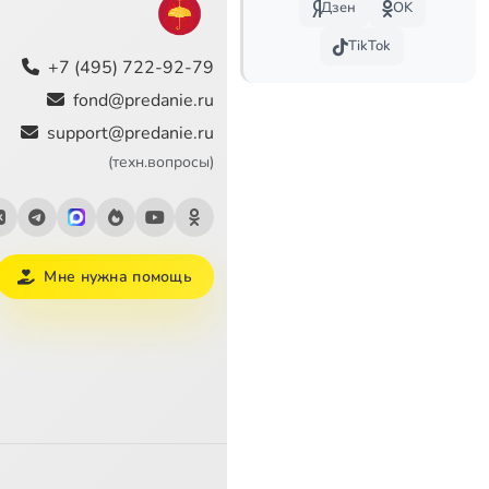
Дзен
OK
7:38
TikTok
+7 (495) 722-92-79
2:55
fond@predanie.ru
4:29
support@predanie.ru
(техн.вопросы)
6:21
17:11
8:41
Мне нужна помощь
1:23
тве
17:11
5:35
х
2:39
Сейчас