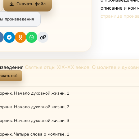
о произведении
Скачать файл
описание и комм
странице произ
ы произведения
изведения
Святые отцы XIX–XX веков. О молитве и духов
шать всё
рник. Начало духовной жизни, 1
рник. Начало духовной жизни, 2
рник. Начало духовной жизни, 3
рник. Четыре слова о молитве, 1