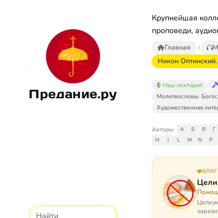
Крупнейшая колле
проповеди, аудио
Главная
М
Никон Оптинский.
Наш лекторий
Предание.ру
Молитвословы. Богос
Художественная лите
Авторы:
А
Б
В
Г
H
I
L
M
N
P
БЛА
Цели
Помощ
Целиак
зарази