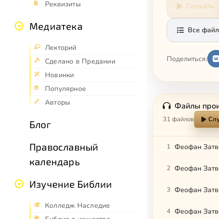
Реквизиты
Слушать
Медиатека
Все файл
Лекторий
Поделиться:
Сделано в Предании
Новинки
Популярное
Авторы
Файлы про
31 файлов
Слу
Блог
Православный
1
Феофан Затво
календарь
2
Феофан Затво
Изучение Библии
3
Феофан Затво
Колледж Наследие
4
Феофан Затво