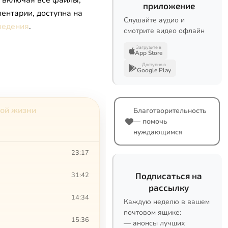
, включая все файлы,
приложение
ентарии, доступна на
Слушайте аудио и
ведения
.
смотрите видео офлайн
Загрузите в
App Store
Доступно в
Google Play
ной жизни
Благотворительность
— помочь
нуждающимся
23:17
31:42
Подписаться на
рассылку
14:34
Каждую неделю в вашем
почтовом ящике:
15:36
— анонсы лучших