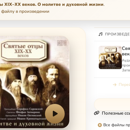
ы XIX–XX веков. О молитве и духовной жизни
.
 файлу в произведении
ПРОИЗВЕДЕ
Свя
век
дух
Ауди
про
Зат
Саро
Крон
Перей
Опт
Полезные сс
Все файлы п