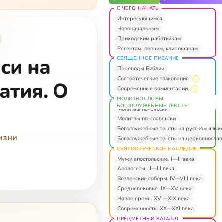
С ЧЕГО НАЧАТЬ
Интересующимся
Новоначальным
Приходским работникам
Регентам, певчим, клирошанам
си на
СВЯЩЕННОЕ ПИСАНИЕ
Переводы Библии
Святоотеческие толкования
атия. О
Современные комментарии
МОЛИТВОСЛОВЫ.
БОГОСЛУЖЕБНЫЕ ТЕКСТЫ
Молитвы по-русски
Молитвы по-славянски
Богослужебные тексты на русском язык
изни
Богослужебные тексты на церковнослав
СВЯТООТЕЧЕСКОЕ НАСЛЕДИЕ
Мужи апостольские. I—II века
Апологеты. II—III века
Вселенские соборы. IV—VIII века
Средневековье. IX—XV века
Новое время. XVI—XIX века
Современность. XX—XXI века
ПРЕДМЕТНЫЙ КАТАЛОГ