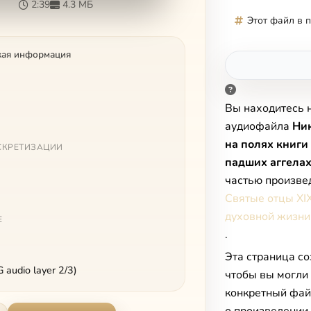
2:39
4.3 МБ
Этот файл в 
кая информация
Вы находитесь 
аудиофайла
Ни
на полях книги
СКРЕТИЗАЦИИ
падших аггела
частью произве
Святые отцы XIX
духовной жизни
Е
.
Эта страница со
audio layer 2/3)
чтобы вы могли
конкретный фай