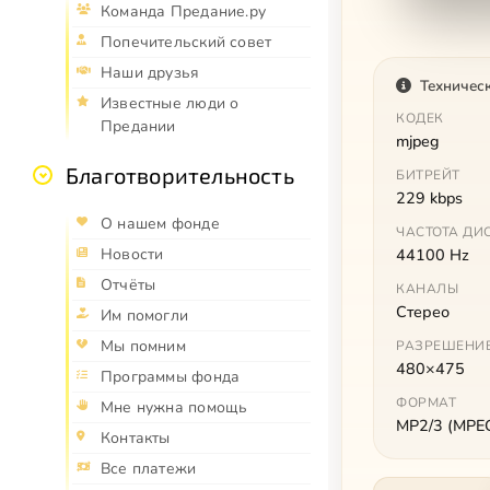
Команда Предание.ру
Попечительский совет
Наши друзья
Техничес
Известные люди о
КОДЕК
Предании
mjpeg
Благотворительность
БИТРЕЙТ
229 kbps
О нашем фонде
ЧАСТОТА ДИ
Новости
44100 Hz
Отчёты
КАНАЛЫ
Стерео
Им помогли
Мы помним
РАЗРЕШЕНИ
480×475
Программы фонда
ФОРМАТ
Мне нужна помощь
MP2/3 (MPEG 
Контакты
Все платежи