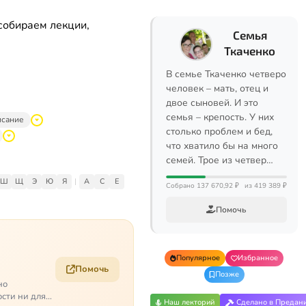
собираем лекции,
Семья
Ткаченко
В семье Ткаченко четверо
человек – мать, отец и
двое сыновей. И это
семья – крепость. У них
исание
столько проблем и бед,
что хватило бы на много
семей. Трое из четвер…
Ш
Щ
Э
Ю
Я
|
A
C
E
Собрано 137 670,92 ₽
из 419 389 ₽
Помочь
Популярное
Избранное
Помочь
Позже
но
ости ни для
Наш лекторий
Сделано в Предан