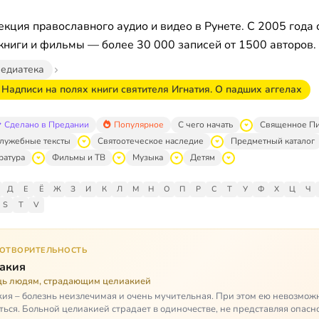
кция православного аудио и видео в Рунете. С 2005 года 
книги и фильмы — более 30 000 записей от 1500 авторов.
едиатека
 Надписи на полях книги святителя Игнатия. О падших аггелах
Сделано в Предании
Популярное
С чего начать
Священное П
лужебные тексты
Святоотеческое наследие
Предметный каталог
ратура
Фильмы и ТВ
Музыка
Детям
Д
Е
Ё
Ж
З
И
К
Л
М
Н
О
П
Р
С
Т
У
Ф
Х
Ц
Ч
S
T
V
ГОТВОРИТЕЛЬНОСТЬ
акия
ь людям, страдающим целиакией
ия – болезнь неизлечимая и очень мучительная. При этом ею невозмож
ться. Больной целиакией страдает в одиночестве, не представляя опасн