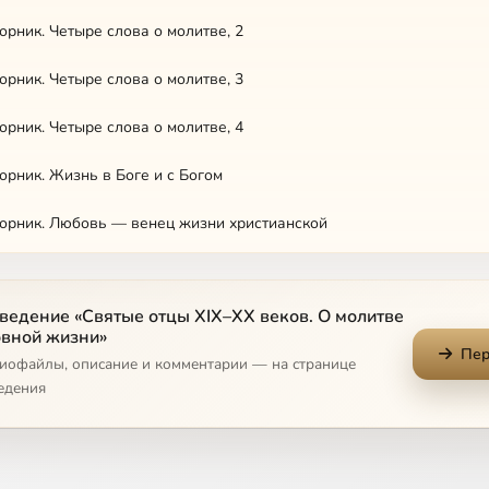
рник. Четыре слова о молитве, 2
рник. Четыре слова о молитве, 3
рник. Четыре слова о молитве, 4
рник. Жизнь в Боге и с Богом
орник. Любовь — венец жизни христианской
орник. Выписки
ведение «Святые отцы XIX–XX веков. О молитве
вский. Беседа о цели христианской жизни
овной жизни»
Пер
диофайлы, описание и комментарии — на странице
тадский. Неизданный дневник
едения
кий. Надписи на полях книги святителя Игнатия. Житие
кий. Надписи на полях книги святителя Игнатия. Об изучении