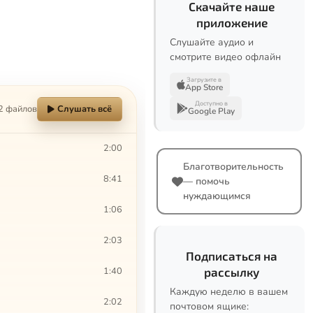
Скачайте наше
приложение
Слушайте аудио и
смотрите видео офлайн
Загрузите в
App Store
Доступно в
2 файлов
Слушать всё
Google Play
2:00
Благотворительность
8:41
— помочь
нуждающимся
1:06
2:03
Подписаться на
1:40
рассылку
Каждую неделю в вашем
2:02
почтовом ящике: