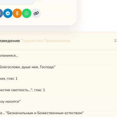
изведения
Торжество Православия
2
лонимся...
Благослови, душе моя, Господа''
ах, глас 1
стия светлость...'', глас 1
зу носится''
не... ''Безначальным и Божественным естеством''