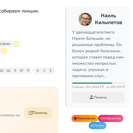
собираем лекции,
Наиль
Калыпетов
У двенадцатилетнего
Наиля большие, но
исание
решаемые проблемы. Он
болен редкой болезнью,
которая ставит перед ним
множество непростых
задача, угрожая в
Ш
Щ
Э
Ю
Я
|
A
C
E
противном случ…
Собрано 304 499,63 ₽
из 400 000 ₽
Помочь
Помочь
 коляски он
Популярное
Избранное
Позже