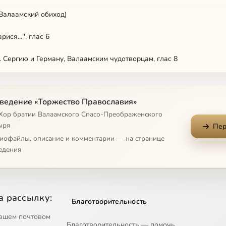
(Валаамский обиход)
рися...'', глас 6
. Сергию и Герману, Валаамским чудотворцам, глас 8
ево, радуйся
ведение «Торжество Православия»
 явися нам...
 Хор братии Валаамского Спасо-Преображенского
Образу Твоему...'' Тропарь в Неделю Православия, глас 2
ыря
Пер
диофайлы, описание и комментарии — на странице
ся... Седален по 2-ой кафизме, глас 8
едения
...'' Воскресные антифоны утрени, глас 2
е Христово видевше'' (осмогласник)
а рассылку:
Благотворительность
омилуй мя, Боже...''
ашем почтовом
Благотворительность — помочь