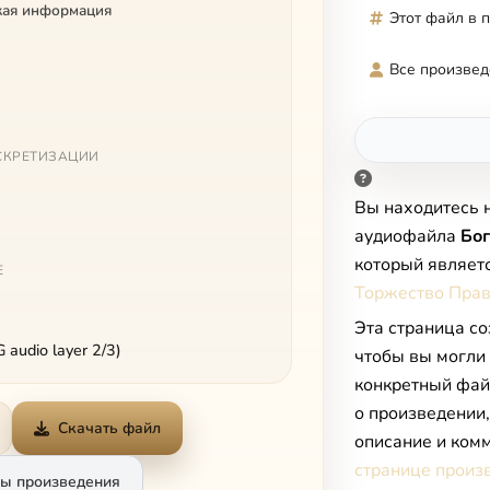
кая информация
Этот файл в 
Все произвед
СКРЕТИЗАЦИИ
Вы находитесь 
аудиофайла
Бог
который являет
Е
Торжество Пра
Эта страница со
audio layer 2/3)
чтобы вы могли
конкретный фай
о произведении
Скачать файл
описание и комм
странице произ
ы произведения