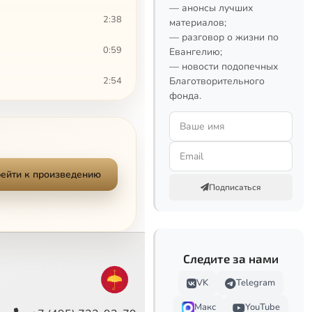
— анонсы лучших
2:38
материалов;
— разговор о жизни по
0:59
Евангелию;
— новости подопечных
2:54
Благотворительного
фонда.
2:03
0:40
Сейчас
3:40
ейти к произведению
Подписаться
3:00
2:37
Следите за нами
5:02
VK
Telegram
3:27
Макс
YouTube