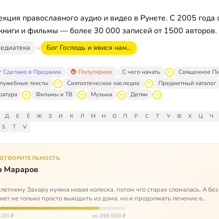
кция православного аудио и видео в Рунете. С 2005 года 
книги и фильмы — более 30 000 записей от 1500 авторов.
едиатека
Бог Господь и явися нам...
Сделано в Предании
Популярное
С чего начать
Священное П
лужебные тексты
Святоотеческое наследие
Предметный каталог
ратура
Фильмы и ТВ
Музыка
Детям
Д
Е
Ё
Ж
З
И
К
Л
М
Н
О
П
Р
С
Т
У
Ф
Х
Ц
Ч
S
T
V
ГОТВОРИТЕЛЬНОСТЬ
р Мараров
летнему Захару нужна новая коляска, потом что старая сломалась. А без
жет не только просто выходить из дома, но и продолжать лечение в
литационных центр…
,03 ₽
из 398 600 ₽