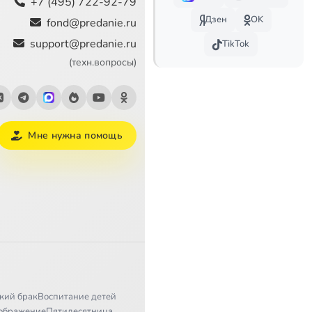
+7 (495) 722-92-79
7:23
Дзен
OK
fond@predanie.ru
support@predanie.ru
TikTok
1:52
(техн.вопросы)
2:18
3:25
Мне нужна помощь
0:47
3:31
кий брак
Воспитание детей
ображение
Пятидесятница