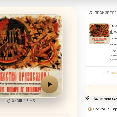
ПРОИЗВЕДЕ
Тор
Х
Спа
мон
Песн
осмо
брат
под 
Дави
Перей
песн
Полезные сс
0:40
1.6 МБ
Все файлы п