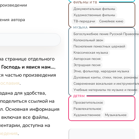
ФИЛЬМЫ И ТВ
произведении
Документальные фильмы
Художественные фильмы
ения автора
ТВ-передачи
Семейное кино
МУЗЫКА
Богослужебное пение Русской Правосл
Колокольный звон
Песнопения поместных церквей
Классическая музыка
на странице отдельного
Авторская песня
Эстрадная песня
 Господь и явися нам...
,
Этно, фольклор, народная музыка
ся частью произведения
Духовные канты, стихи, песни, романсы
вославия
.
Современная вокальная и инструментал
Учебные материалы по музыке и пению
здана для удобства,
ДЕТЯМ
 поделиться ссылкой на
Просветительское
л. Основная информация
Развлекательное
Художественное
Музыкальное
, включая все файлы,
ентарии, доступна на
ведения
.