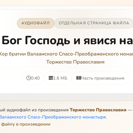
АУДИОФАЙЛ
ОТДЕЛЬНАЯ СТРАНИЦА ФАЙЛА
Бог Господь и явися нам
Хор братии Валаамского Спасо-Преображенского мона
Торжество Православия
0:40
1.6 МБ
Часть произведения
ный аудиофайл из произведения
Торжество Православия
—
 Валаамского Спасо-Преображенского монастыря
.
 файлу в произведении