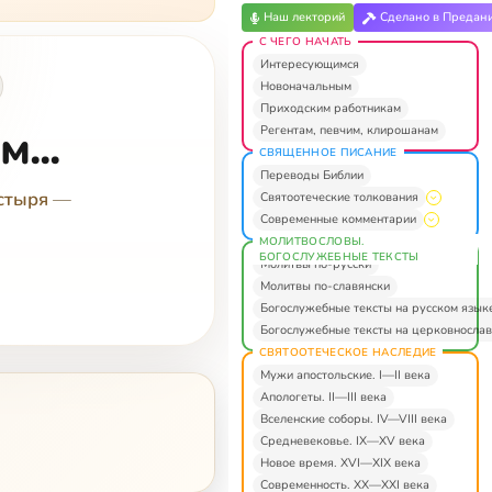
Наш лекторий
Сделано в Предан
С ЧЕГО НАЧАТЬ
Интересующимся
Новоначальным
Приходским работникам
...
Регентам, певчим, клирошанам
СВЯЩЕННОЕ ПИСАНИЕ
Переводы Библии
стыря
—
Святоотеческие толкования
Современные комментарии
МОЛИТВОСЛОВЫ.
БОГОСЛУЖЕБНЫЕ ТЕКСТЫ
Молитвы по-русски
Молитвы по-славянски
Богослужебные тексты на русском язык
Богослужебные тексты на церковнослав
СВЯТООТЕЧЕСКОЕ НАСЛЕДИЕ
Мужи апостольские. I—II века
Апологеты. II—III века
Вселенские соборы. IV—VIII века
Средневековье. IX—XV века
Новое время. XVI—XIX века
Современность. XX—XXI века