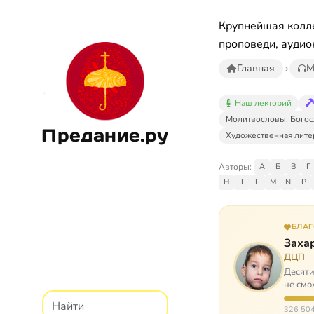
Крупнейшая колле
проповеди, аудио
Главная
М
Наш лекторий
Молитвословы. Богос
Предание.ру
Художественная лите
Авторы:
А
Б
В
Г
H
I
L
M
N
P
БЛА
Заха
ДЦП
Десяти
не смо
реаби
326 504