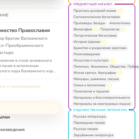
ПРЕДМЕТНЫЙ КАТАЛОГ
Практика духовной жизни
НИЕ
Систематическое богословие
Проповеди, беседы
Апологетика
Философия
Патрология
жество Православия
Литургическое богословие
ор братии Валаамского
История Церкви
со-Преображенского
Единство и разделения христиан
астыря
Религиоведение
опения в стиле знаменного
Искусство и культура
гласия в исполнении
Политика. Экономика. Общество. Публи
ского хора Валаамского хора
Жития святых, биографии
руководством иеромонаха
Мемуары, дневники, письма
да (Легейды). В основном
Семья и воспитание
ти к произведению
опе...
Психология и терапия
Материалы о благотворительности
Материалы на иностранных языках
ХУДОЖЕСТВЕННАЯ ЛИТЕРАТУРА
ылки
Русская литература
Переводная поэзия
Русская поэзия
роизведения
Зарубежная литература