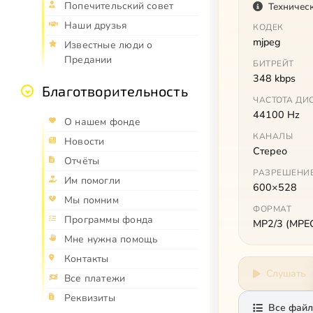
Попечительский совет
Техничес
Наши друзья
КОДЕК
mjpeg
Известные люди о
Предании
БИТРЕЙТ
348 kbps
Благотворительность
ЧАСТОТА ДИ
44100 Hz
О нашем фонде
КАНАЛЫ
Новости
Стерео
Отчёты
РАЗРЕШЕНИ
Им помогли
600×528
Мы помним
ФОРМАТ
Программы фонда
MP2/3 (MPEG 
Мне нужна помощь
Контакты
Слушать
Все платежи
Реквизиты
Все файл