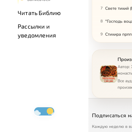
7
Свете тихий 
Читать Библию
8
''Господь воца
Рассылки и
9
Стихира прпп
уведомления
10
Богородице Д
Произ
11
Бог Господь и
Автор:
12
''Пречистому 
монаст
Все ау
13
О Тебе радует
произв
14
''На небо очи
15
''Воскресени
Подписаться н
16
Псалом 50 ''П
Каждую неделю в в