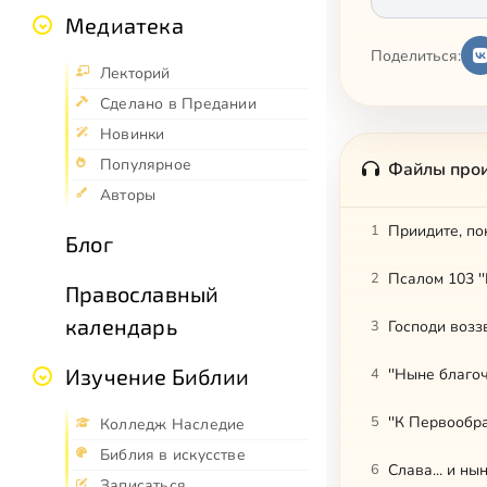
Медиатека
Поделиться:
Лекторий
Сделано в Предании
Новинки
Популярное
Файлы про
Авторы
1
Приидите, пок
Блог
2
Псалом 103 ''
Православный
календарь
3
Господи воззв
Изучение Библии
4
''Ныне благоче
5
''К Первообра
Колледж Наследие
Библия в искусстве
6
Слава... и ны
Записаться