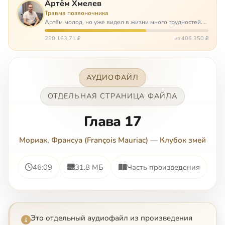
Артём Хмелев
Травма позвоночника
Артём молод, но уже видел в жизни много трудностей.
Он сирота, привык заботится о себе сам, но, когда
случилось несчастье, и он был парализован – остался на
250 163,71 ₽
из 406 350 ₽
попечении бабушки. И кр…
АУДИОФАЙЛ
ОТДЕЛЬНАЯ СТРАНИЦА ФАЙЛА
Глава 17
Мориак, Франсуа (François Mauriac)
—
Клубок змей
46:09
31.8 МБ
Часть произведения
Это отдельный аудиофайл из произведения