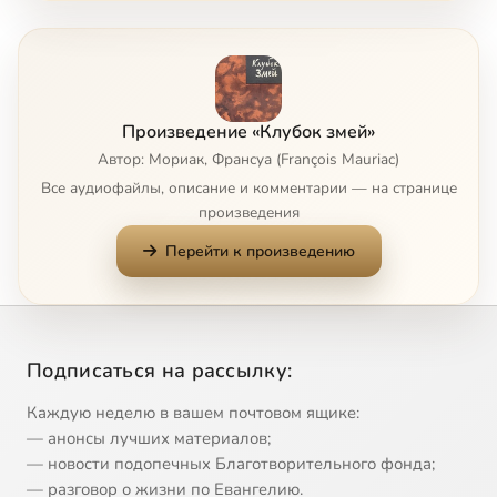
Глава 6
17:14
8
Глава 7
40:26
9
Произведение «Клубок змей»
Глава 8
24:40
10
Автор: Мориак, Франсуа (François Mauriac)
Все аудиофайлы, описание и комментарии — на странице
Глава 9
19:26
11
произведения
Перейти к произведению
Глава 10
20:55
12
Глава 11
9:32
13
Часть 2. Глава 12
34:38
14
Подписаться на рассылку:
Глава 13
17:57
15
Каждую неделю в вашем почтовом ящике:
— анонсы лучших материалов;
Глава 14
14:42
16
— новости подопечных Благотворительного фонда;
— разговор о жизни по Евангелию.