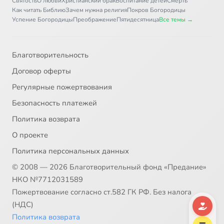
Святость
О любви
Христианский брак
Воспитание детей
Смерть
Как читать Библию
Зачем нужна религия
Покров Богородицы
Успение Богородицы
Преображение
Пятидесятница
Все темы →
Благотворительность
Договор оферты
Регулярные пожертвования
Безопасность платежей
Политика возврата
О проекте
Политика персональных данных
© 2008 — 2026 Благотворительный фонд «Предание»
НКО №7712031589
Пожертвование согласно ст.582 ГК РФ. Без налога
(НДС)
Политика возврата