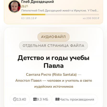
Глеб Дроздецкий
ДЦП
Пятилетний Глеб Дроздецкий живёт в Иркутске. У Глеба
ДЦП из-за перенесённого в младенчестве менингита,
но его положение осложняется эпилепсией, с которой
63 189,18 ₽
из 206 900 ₽
долгое время была невозмож…
АУДИОФАЙЛ
ОТДЕЛЬНАЯ СТРАНИЦА ФАЙЛА
Детство и годы учебы
Павла
Сантала Ристо (Risto Santala)
—
Апостол Павел — человек и учитель в свете
иудейских источников
13:40
9.3 МБ
Часть произведения