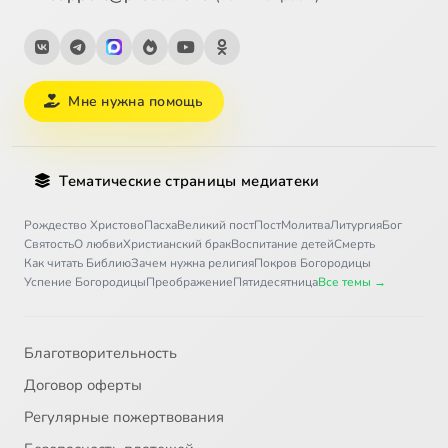
Мне нужна помощь
Тематические страницы медиатеки
Рождество Христово
Пасха
Великий пост
Пост
Молитва
Литургия
Бог
Святость
О любви
Христианский брак
Воспитание детей
Смерть
Как читать Библию
Зачем нужна религия
Покров Богородицы
Успение Богородицы
Преображение
Пятидесятница
Все темы →
Благотворительность
Договор оферты
Регулярные пожертвования