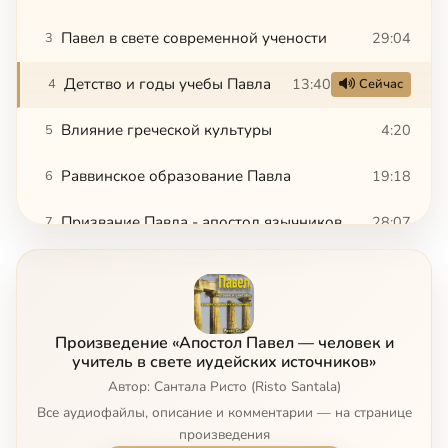
Павел в свете современной учености
29:04
3
Детство и годы учебы Павла
13:40
4
Сейчас
Влияние греческой культуры
4:20
5
Раввинское образование Павла
19:18
6
Призвание Павла - апостол язычников
28:07
7
Обращение Павла
18:40
8
Возрожденный Павел
9:26
9
Произведение «Апостол Павел — человек и
Переходный период Павла
11:33
10
учитель в свете иудейских источников»
Автор: Сантала Ристо (Risto Santala)
Работа в Сирии и Киликии
7:24
11
Все аудиофайлы, описание и комментарии — на странице
произведения