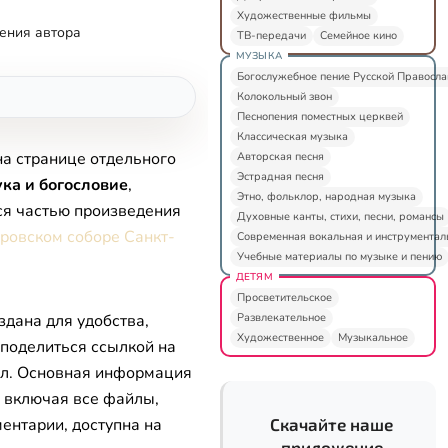
Художественные фильмы
ения автора
ТВ-передачи
Семейное кино
МУЗЫКА
Богослужебное пение Русской Правосл
Колокольный звон
Песнопения поместных церквей
Классическая музыка
на странице отдельного
Авторская песня
Эстрадная песня
ка и богословие
,
Этно, фольклор, народная музыка
ся частью произведения
Духовные канты, стихи, песни, романсы
ровском соборе Санкт-
Современная вокальная и инструментал
Учебные материалы по музыке и пению
ДЕТЯМ
Просветительское
Развлекательное
здана для удобства,
Художественное
Музыкальное
 поделиться ссылкой на
л. Основная информация
, включая все файлы,
ентарии, доступна на
Скачайте наше
приложение