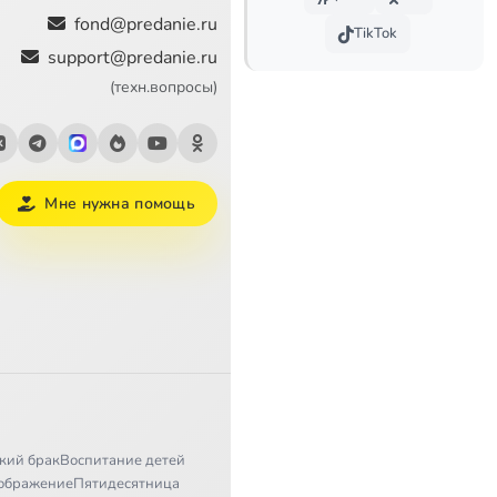
55:51
fond@predanie.ru
TikTok
support@predanie.ru
1:29:00
(техн.вопросы)
Мне нужна помощь
кий брак
Воспитание детей
ображение
Пятидесятница