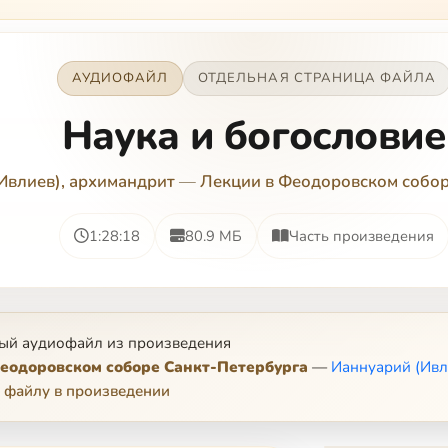
АУДИОФАЙЛ
ОТДЕЛЬНАЯ СТРАНИЦА ФАЙЛА
Наука и богословие
Ивлиев), архимандрит
—
Лекции в Феодоровском собор
1:28:18
80.9 МБ
Часть произведения
ый аудиофайл из произведения
еодоровском соборе Санкт-Петербурга
—
Ианнуарий (Ивл
 файлу в произведении