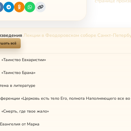
странице произ
изведения
Лекции в Феодоровском соборе Санкт-Петерб
шать всё
«Таинство Евхаристии»
«Таинство Брака»
тема в литературе
ференции «Церковь есть тело Его, полнота Наполняющего все во в
«Смерть, где твое жало»
Евангелия от Марка