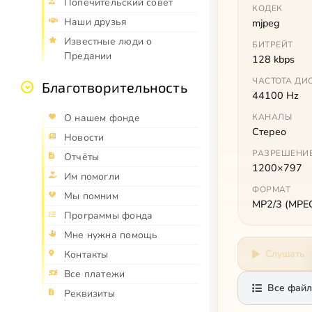
Попечительский совет
КОДЕК
Наши друзья
mjpeg
Известные люди о
БИТРЕЙТ
Предании
128 kbps
ЧАСТОТА ДИ
Благотворительность
44100 Hz
О нашем фонде
КАНАЛЫ
Стерео
Новости
РАЗРЕШЕНИ
Отчёты
1200×797
Им помогли
ФОРМАТ
Мы помним
MP2/3 (MPEG 
Программы фонда
Мне нужна помощь
Слушать
Контакты
Все платежи
Все файл
Реквизиты