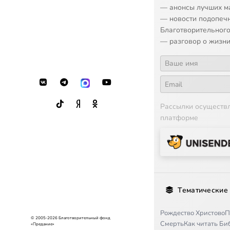
17
Смерть и бес
— анонсы лучших м
— новости подопеч
18
Современные
Благотворительного
— разговор о жизни
Рассылки осуществ
платформе
Тематические
Рождество Христово
П
© 2005-2026 Благотворительный фонд
Смерть
Как читать Б
«Предание»