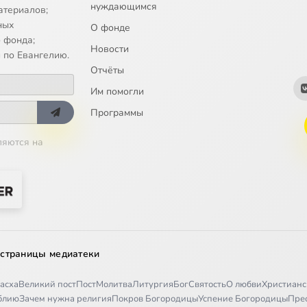
нуждающимся
смертие в Новом Завете
атериалов;
ных
О фонде
 переводы Писания
 фонда;
Новости
 по Евангелию.
Отчёты
Им помогли
Программы
ляются на
 страницы медиатеки
асха
Великий пост
Пост
Молитва
Литургия
Бог
Святость
О любви
Христианс
иблию
Зачем нужна религия
Покров Богородицы
Успение Богородицы
Пре