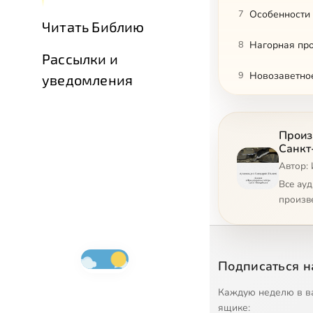
7
Особенности
Читать Библию
8
Нагорная пр
Рассылки и
9
Новозаветное
уведомления
10
Новозаветная
Произ
11
О преображе
Санкт
Автор:
12
Влияние фил
Все ау
13
Кто «ест и п
произв
14
Новозаветная
15
Наука и бог
Подписаться н
16
Серебряный в
Каждую неделю в в
ящике: