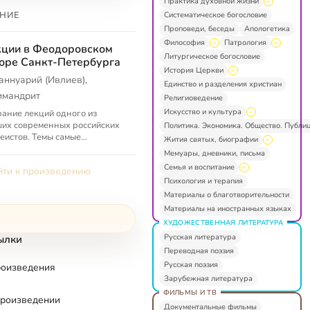
Практика духовной жизни
НИЕ
Систематическое богословие
Проповеди, беседы
Апологетика
Философия
Патрология
ции в Феодоровском
Литургическое богословие
оре Санкт-Петербурга
История Церкви
аннуарий (Ивлиев),
Единство и разделения христиан
имандрит
Религиоведение
Искусство и культура
ание лекций одного из
их современных российских
Политика. Экономика. Общество. Публи
еистов. Темы самые
Жития святых, биографии
ичные: собственно
Мемуары, дневники, письма
еистика, литература,
Семья и воспитание
ти к произведению
ргика.
Психология и терапия
Материалы о благотворительности
Материалы на иностранных языках
ХУДОЖЕСТВЕННАЯ ЛИТЕРАТУРА
Русская литература
ылки
Переводная поэзия
Русская поэзия
роизведения
Зарубежная литература
ФИЛЬМЫ И ТВ
произведении
Документальные фильмы