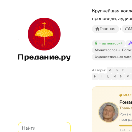
Крупнейшая колле
проповеди, аудио
Главная
М
Наш лекторий
Молитвословы. Богос
Предание.ру
Художественная лите
Авторы:
А
Б
В
Г
H
I
L
M
N
P
БЛА
Рома
Травм
Роман 
поигра
автоав
124 526