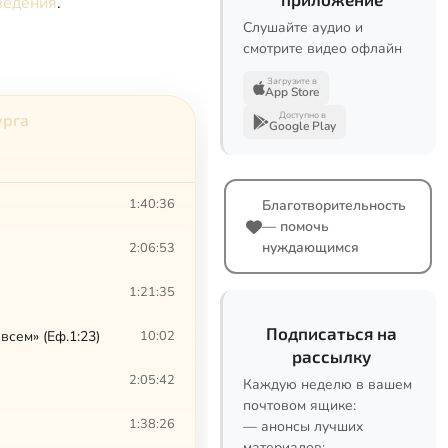
ведения
.
Слушайте аудио и
смотрите видео офлайн
Загрузите в
App Store
Доступно в
урга
Google Play
1:40:36
Благотворительность
— помочь
нуждающимся
2:06:53
1:21:35
Подписаться на
сем» (Еф.1:23)
10:02
рассылку
2:05:42
Каждую неделю в вашем
почтовом ящике:
1:38:26
— анонсы лучших
материалов;