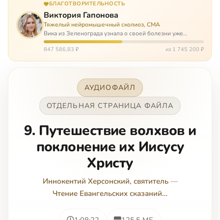
БЛАГОТВОРИТЕЛЬНОСТЬ
Виктория Гапонова
Тяжелый нейромышечный сколиоз, СМА
Вика из Зеленограда узнала о своей болезни уже
будучи в сознательном возрасте. Ей пришлось
привыкать к инвалидной коляске и сильнейшему
847 586,83 ₽
из 1 745 200 ₽
сколиозу, постоянным болям и растущей беспом…
АУДИОФАЙЛ
ОТДЕЛЬНАЯ СТРАНИЦА ФАЙЛА
9. Путешествие волхвов и
поклонение их Иисусу
Христу
Иннокентий Херсонский, святитель
—
Чтение Евангельских сказаний…
1:08:22
125.5 МБ