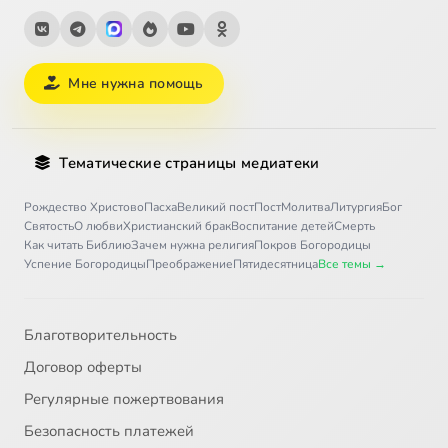
Мне нужна помощь
Тематические страницы медиатеки
Рождество Христово
Пасха
Великий пост
Пост
Молитва
Литургия
Бог
Святость
О любви
Христианский брак
Воспитание детей
Смерть
Как читать Библию
Зачем нужна религия
Покров Богородицы
Успение Богородицы
Преображение
Пятидесятница
Все темы →
Благотворительность
Договор оферты
Регулярные пожертвования
Безопасность платежей