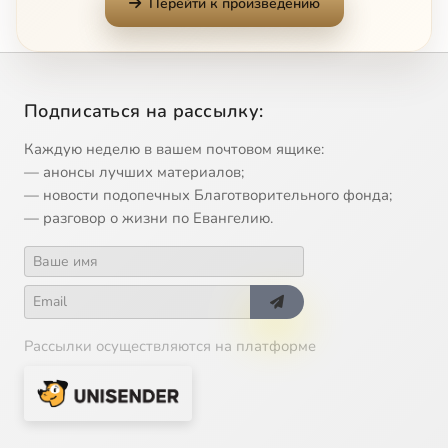
Перейти к произведению
13. Двенадцатилетний Иисус во храме Иерусалимском
20:33
13
14. Проповедь Иоанна Предтечи
1:30:16
14
Подписаться на рассылку:
Каждую неделю в вашем почтовом ящике:
— анонсы лучших материалов;
— новости подопечных Благотворительного фонда;
— разговор о жизни по Евангелию.
Рассылки осуществляются на платформе