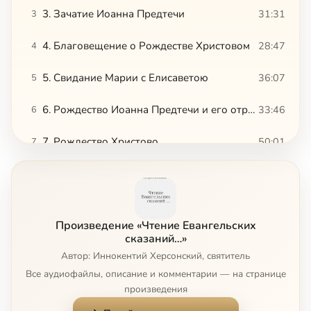
3. Зачатие Иоанна Предтечи
31:31
3
4. Благовещение о Рождестве Христовом
28:47
4
5. Свидание Марии с Елисаветою
36:07
5
6. Рождество Иоанна Предтечи и его отрочество
33:46
6
7. Рождество Христово
50:01
7
8. Поклонение пастырей родившемуся Христу
12:36
8
9. Путешествие волхвов и поклонение их Иисусу Христу
1:08:22
9
Сейчас
Произведение «Чтение Евангельских
10. Сретение Господне
38:46
10
сказаний…»
Автор: Иннокентий Херсонский, святитель
11. Бегство в Египет, избиение младенцев и возвращение Святого Семейства в Назарет
30:56
11
Все аудиофайлы, описание и комментарии — на странице
произведения
12. Жизнь Иисуса Христа в Назарете, в доме Его родителей
14:25
12