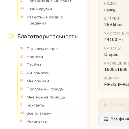
Попечительский совет
КОДЕК
Наши друзья
mjpeg
Известные люди о
БИТРЕЙТ
Предании
259 kbps
ЧАСТОТА ДИ
Благотворительность
44100 Hz
О нашем фонде
КАНАЛЫ
Стерео
Новости
РАЗРЕШЕНИ
Отчёты
1600×1600
Им помогли
ФОРМАТ
Мы помним
MP2/3 (MPEG 
Программы фонда
Мне нужна помощь
Слушать
Контакты
Все платежи
Все файл
Реквизиты