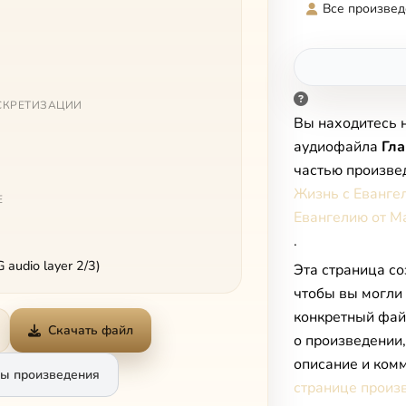
Все произвед
СКРЕТИЗАЦИИ
Вы находитесь 
аудиофайла
Гла
частью произве
Жизнь с Еванге
Е
Евангелию от М
.
audio layer 2/3)
Эта страница со
чтобы вы могли
конкретный фай
Скачать файл
о произведении
описание и комм
ы произведения
странице произ