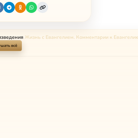
изведения
Жизнь с Евангелием. Комментарии к Евангели
шать всё