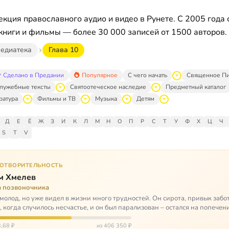
кция православного аудио и видео в Рунете. С 2005 года 
книги и фильмы — более 30 000 записей от 1500 авторов.
едиатека
Глава 10
Сделано в Предании
Популярное
С чего начать
Священное П
лужебные тексты
Святоотеческое наследие
Предметный каталог
ратура
Фильмы и ТВ
Музыка
Детям
Д
Е
Ё
Ж
З
И
К
Л
М
Н
О
П
Р
С
Т
У
Ф
Х
Ц
Ч
S
T
V
ГОТВОРИТЕЛЬНОСТЬ
м Хмелев
а позвоночника
молод, но уже видел в жизни много трудностей. Он сирота, привык забот
о, когда случилось несчастье, и он был парализован – остался на попечен
,68 ₽
из 406 350 ₽