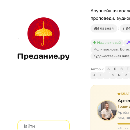
Крупнейшая колле
проповеди, аудио
Главная
М
Наш лекторий
Молитвословы. Богос
Предание.ру
Художественная лите
Авторы:
А
Б
В
Г
H
I
L
M
N
P
БЛА
Артё
Травм
Артём 
сам, н
И кр…
248 223