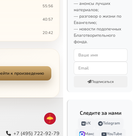
— анонсы лучших
55:56
материалов;
— разговор о жизни по
40:57
Евангелию;
— новости подопечных
20:42
Благотворительного
фонда.
11:28
19:36
21:54
ейти к произведению
Сейчас
Подписаться
18:46
14:54
Следите за нами
16:36
VK
Telegram
4:39
+7 (495) 722-92-79
Макс
YouTube