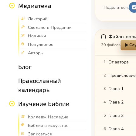
Медиатека
Поделиться:
Лекторий
Сделано в Предании
Новинки
Файлы про
Популярное
30 файлов
Слу
Авторы
1
От автора
Блог
2
Предисловие
Православный
календарь
3
Глава 1
4
Глава 2
Изучение Библии
5
Глава 3
Колледж Наследие
Библия в искусстве
6
Глава 4
Записаться