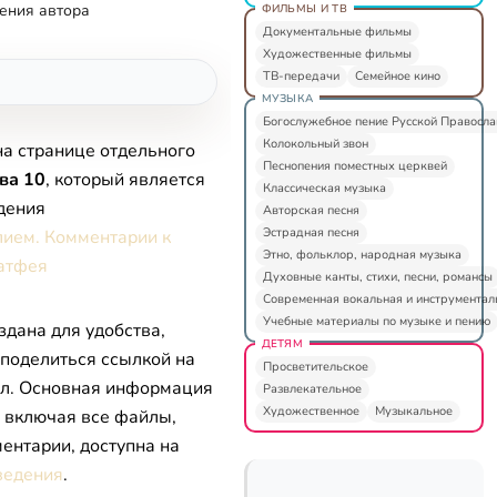
ения автора
ФИЛЬМЫ И ТВ
Документальные фильмы
Художественные фильмы
ТВ-передачи
Семейное кино
МУЗЫКА
Богослужебное пение Русской Правосл
Колокольный звон
на странице отдельного
Песнопения поместных церквей
ва 10
, который является
Классическая музыка
дения
Авторская песня
Эстрадная песня
лием. Комментарии к
Этно, фольклор, народная музыка
атфея
Духовные канты, стихи, песни, романсы
Современная вокальная и инструментал
Учебные материалы по музыке и пению
здана для удобства,
ДЕТЯМ
 поделиться ссылкой на
Просветительское
л. Основная информация
Развлекательное
Художественное
Музыкальное
, включая все файлы,
ентарии, доступна на
ведения
.