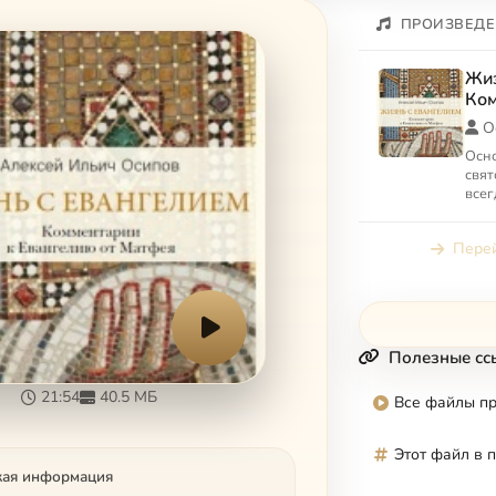
ПРОИЗВЕДЕ
Жиз
Ком
от 
О
Осн
свят
всег
Спас
Перей
Полезные сс
21:54
40.5 МБ
Все файлы п
Этот файл в 
кая информация