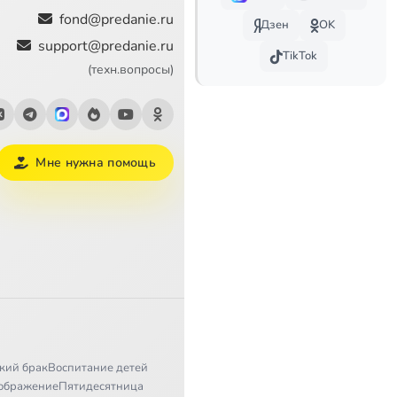
11:45
fond@predanie.ru
Дзен
OK
support@predanie.ru
13:38
TikTok
(техн.вопросы)
10:14
14:47
Мне нужна помощь
18:34
6:54
8:58
27:02
14:01
26:25
кий брак
Воспитание детей
ображение
Пятидесятница