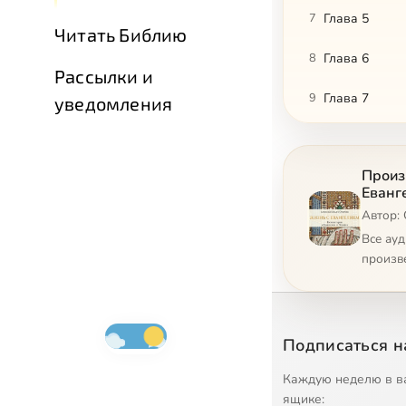
7
Глава 5
Читать Библию
8
Глава 6
Рассылки и
9
Глава 7
уведомления
10
Глава 8
Произ
11
Глава 9
Еванг
Автор:
12
Глава 10
Все ау
13
Глава 11
произв
14
Глава 12
15
Глава 13
Подписаться н
16
Глава 14
Каждую неделю в в
ящике: