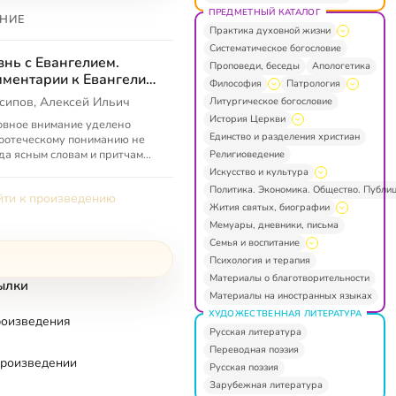
ПРЕДМЕТНЫЙ КАТАЛОГ
НИЕ
Практика духовной жизни
Систематическое богословие
нь с Евангелием.
Проповеди, беседы
Апологетика
ментарии к Евангелию
Философия
Патрология
Матфея
сипов, Алексей Ильич
Литургическое богословие
История Церкви
овное внимание уделено
Единство и разделения христиан
оотеческому пониманию не
да ясным словам и притчам
Религиоведение
ителя, событиям в Его жизни.
Искусство и культура
Политика. Экономика. Общество. Публи
ти к произведению
Жития святых, биографии
Мемуары, дневники, письма
Семья и воспитание
Психология и терапия
Материалы о благотворительности
ылки
Материалы на иностранных языках
ХУДОЖЕСТВЕННАЯ ЛИТЕРАТУРА
роизведения
Русская литература
Переводная поэзия
произведении
Русская поэзия
Зарубежная литература