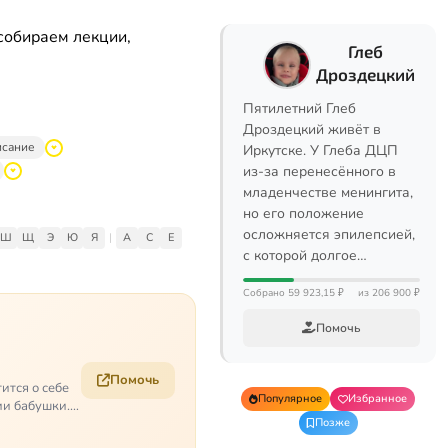
собираем лекции,
Глеб
Дроздецкий
Пятилетний Глеб
Дроздецкий живёт в
исание
Иркутске. У Глеба ДЦП
из-за перенесённого в
младенчестве менингита,
но его положение
осложняется эпилепсией,
Ш
Щ
Э
Ю
Я
|
A
C
E
с которой долгое…
Собрано 59 923,15 ₽
из 206 900 ₽
Помочь
Помочь
ится о себе
Популярное
Избранное
ии бабушки.
Позже