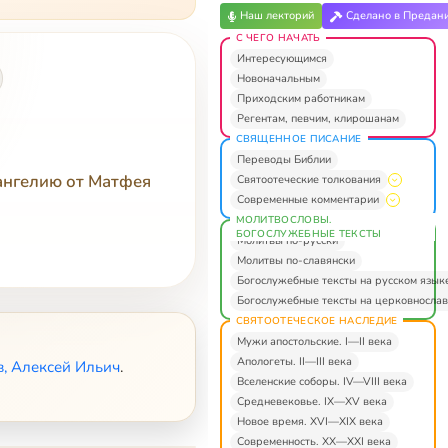
Наш лекторий
Сделано в Предан
С ЧЕГО НАЧАТЬ
Интересующимся
Новоначальным
Приходским работникам
Регентам, певчим, клирошанам
СВЯЩЕННОЕ ПИСАНИЕ
Переводы Библии
ангелию от Матфея
Святоотеческие толкования
Современные комментарии
МОЛИТВОСЛОВЫ.
БОГОСЛУЖЕБНЫЕ ТЕКСТЫ
Молитвы по-русски
Молитвы по-славянски
Богослужебные тексты на русском язык
Богослужебные тексты на церковнослав
СВЯТООТЕЧЕСКОЕ НАСЛЕДИЕ
Мужи апостольские. I—II века
Апологеты. II—III века
, Алексей Ильич
.
Вселенские соборы. IV—VIII века
Средневековье. IX—XV века
Новое время. XVI—XIX века
Современность. XX—XXI века