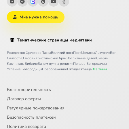
Мне нужна помощь
Тематические страницы медиатеки
Рождество Христово
Пасха
Великий пост
Пост
Молитва
Литургия
Бог
Святость
О любви
Христианский брак
Воспитание детей
Смерть
Как читать Библию
Зачем нужна религия
Покров Богородицы
Успение Богородицы
Преображение
Пятидесятница
Все темы →
Благотворительность
Договор оферты
Регулярные пожертвования
Безопасность платежей
Политика возврата