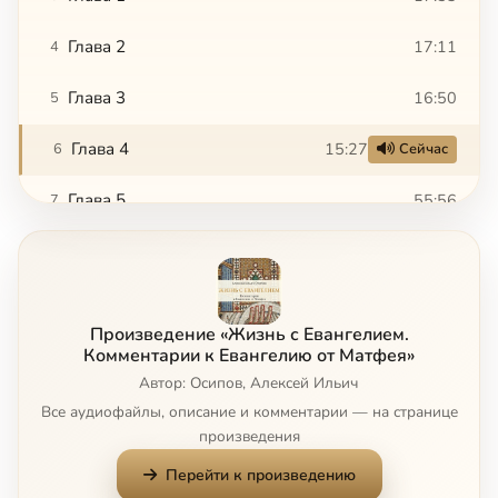
Глава 2
17:11
4
Глава 3
16:50
5
Глава 4
15:27
6
Сейчас
Глава 5
55:56
7
Глава 6
40:57
8
Глава 7
20:42
9
Произведение «Жизнь с Евангелием.
Глава 8
11:28
10
Комментарии к Евангелию от Матфея»
Автор: Осипов, Алексей Ильич
Глава 9
19:36
11
Все аудиофайлы, описание и комментарии — на странице
произведения
Глава 10
21:54
12
Перейти к произведению