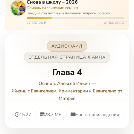
Снова в школу – 2026
Помощь малоимущим семьям
Каждый год летом мы получаем запросы со всей
России: помогите собраться в школу. Семьи с больными
детьми или родителями, семьи без пап или мам,
77 687,26 ₽
из 300 000 ₽
многодетные. Для многих из них покуп…
АУДИОФАЙЛ
ОТДЕЛЬНАЯ СТРАНИЦА ФАЙЛА
Глава 4
Осипов, Алексей Ильич
—
Жизнь с Евангелием. Комментарии к Евангелию от
Матфея
15:27
28.7 МБ
Часть произведения