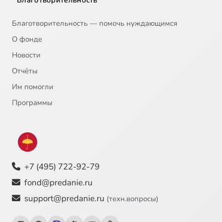
Глава 21
8:58
23
Благотворительность — помочь нуждающимся
Глава 22
27:02
24
О фонде
Новости
Глава 23
14:01
25
Отчёты
Глава 24
26:25
26
Им помогли
Глава 25
27:12
27
Программы
Глава 26
13:09
28
Глава 27
9:54
29
+7 (495) 722-92-79
Глава 28
8:01
30
fond@predanie.ru
support@predanie.ru
(техн.вопросы)