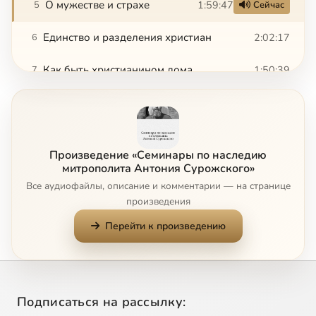
О мужестве и страхе
1:59:47
5
Сейчас
Единство и разделения христиан
2:02:17
6
Как быть христианином дома
1:50:39
7
Вызовы современности
2:02:54
8
Ты никогда не умрешь?
1:31:55
9
Произведение «Семинары по наследию
Почему я до сих пор христианин?
2:10:47
10
митрополита Антония Сурожского»
Все аудиофайлы, описание и комментарии — на странице
«Кто ты, Время?»
1:58:00
11
произведения
Перейти к произведению
О человеческой личности и человеческом единстве
1:50:47
12
Митрополит Антоний о зависимости как духовной проблеме. Что нас лишает свободы и как освободиться от зависимостей?
1:16:37
13
Подписаться на рассылку: