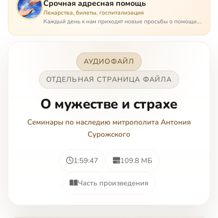
Срочная адресная помощь
Лекарства, билеты, госпитализация
Каждый день к нам приходят новые просьбы о помощи.
Часто оказывается, что помощь нужна даже не сегодня –
она нужна была вчера: в приеме лекарств образовался
недопустимый, опасный п…
АУДИОФАЙЛ
ОТДЕЛЬНАЯ СТРАНИЦА ФАЙЛА
О мужестве и страхе
Семинары по наследию митрополита Антония
Сурожского
1:59:47
109.8 МБ
Часть произведения