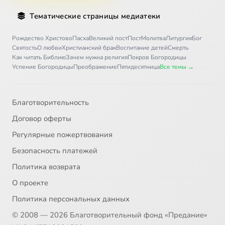
Тематические страницы медиатеки
Рождество Христово
Пасха
Великий пост
Пост
Молитва
Литургия
Бог
Святость
О любви
Христианский брак
Воспитание детей
Смерть
Как читать Библию
Зачем нужна религия
Покров Богородицы
Успение Богородицы
Преображение
Пятидесятница
Все темы →
Благотворительность
Договор оферты
Регулярные пожертвования
Безопасность платежей
Политика возврата
О проекте
Политика персональных данных
© 2008 — 2026 Благотворительный фонд «Предание»