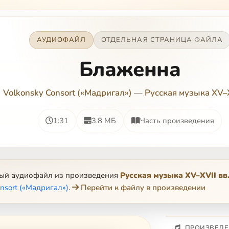
АУДИОФАЙЛ
ОТДЕЛЬНАЯ СТРАНИЦА ФАЙЛА
Блаженна
Volkonsky Consort («Мадригал»)
—
Русская музыка XV–X
1:31
3.8 МБ
Часть произведения
ный аудиофайл из произведения
Русская музыка XV–XVII вв
nsort («Мадригал»)
.
Перейти к файлу в произведении
ПРОИЗВЕДЕ