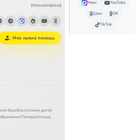
Макс
YouTube
1:26
(техн.вопросы)
Дзен
OK
TikTok
Мне нужна помощь
кий брак
Воспитание детей
ображение
Пятидесятница