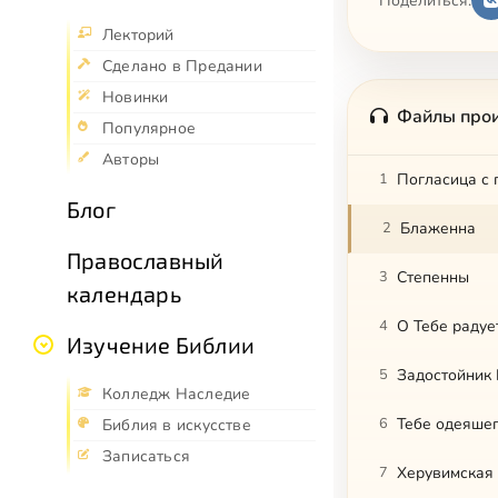
Поделиться:
Лекторий
Сделано в Предании
Новинки
Файлы про
Популярное
Авторы
1
Погласица с 
Блог
2
Блаженна
Православный
3
Степенны
календарь
4
О Тебе радуе
Изучение Библии
5
Задостойник
Колледж Наследие
6
Тебе одеяше
Библия в искусстве
Записаться
7
Херувимская