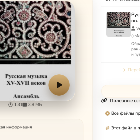
Рус
вв.
V
(«М
Обра
ранн
и пу
Перей
Полезные сс
1:31
3.8 МБ
Все файлы п
кая информация
Этот файл в 