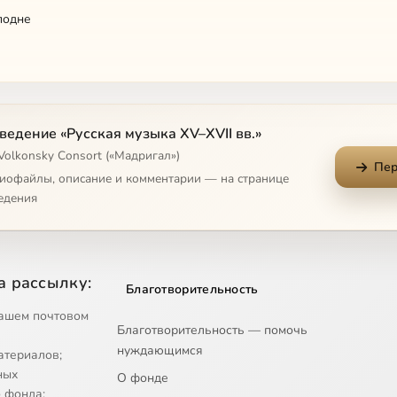
подне
ведение «Русская музыка XV–XVII вв.»
Volkonsky Consort («Мадригал»)
Пер
клонимся
диофайлы, описание и комментарии — на странице
едения
я уста
 Сыне
а рассылку:
Благотворительность
ь
ашем почтовом
Благотворительность — помочь
еспота
нуждающимся
атериалов;
ь
ных
О фонде
 фонда;