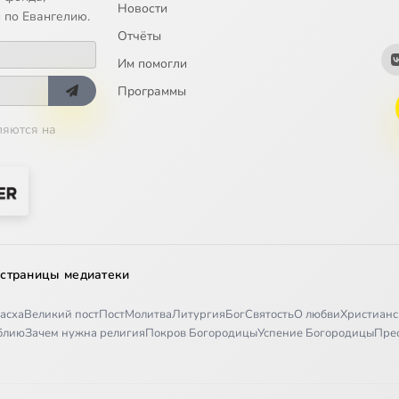
Новости
 по Евангелию.
Отчёты
Им помогли
Программы
ляются на
 страницы медиатеки
асха
Великий пост
Пост
Молитва
Литургия
Бог
Святость
О любви
Христианс
иблию
Зачем нужна религия
Покров Богородицы
Успение Богородицы
Пре