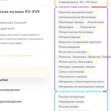
Современность. XX—XXI века
ПРЕДМЕТНЫЙ КАТАЛОГ
ская музыка XV–XVII
Практика духовной жизни
Систематическое богословие
Проповеди, беседы
Апологетика
olkonsky Consort
Философия
Патрология
адригал»)
Литургическое богословие
зцы русского церковного
История Церкви
его многоголосья строчного
Единство и разделения христиан
тевого распева
Религиоведение
Искусство и культура
ти к произведению
Политика. Экономика. Общество. Публи
Жития святых, биографии
Мемуары, дневники, письма
Семья и воспитание
Психология и терапия
ылки
Материалы о благотворительности
Материалы на иностранных языках
роизведения
ХУДОЖЕСТВЕННАЯ ЛИТЕРАТУРА
Русская литература
произведении
Переводная поэзия
Русская поэзия