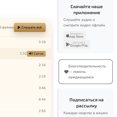
Скачайте наше
приложение
Слушайте аудио и
смотрите видео офлайн
8 файлов
Слушать всё
Загрузите в
App Store
3:18
Доступно в
Google Play
1:31
Сейчас
2:16
Благотворительность
— помочь
2:19
нуждающимся
3:46
Подписаться на
9:44
рассылку
2:55
Каждую неделю в вашем