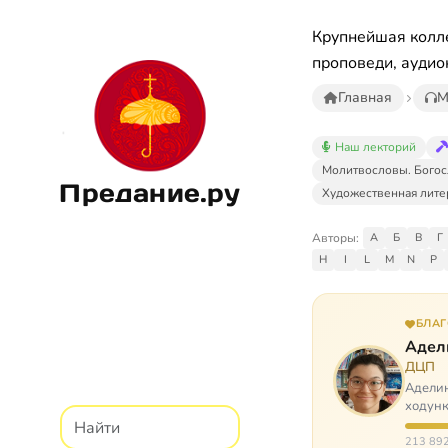
Крупнейшая колле
проповеди, аудио
Главная
М
Наш лекторий
Молитвословы. Богос
Предание.ру
Художественная лите
Авторы:
А
Б
В
Г
H
I
L
M
N
P
БЛА
Адел
ДЦП
Аделин
ходунк
слуша
213 892