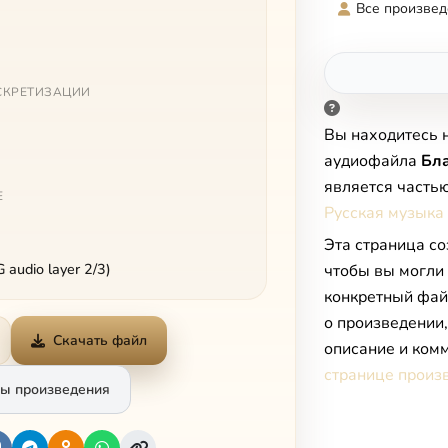
Все произвед
СКРЕТИЗАЦИИ
Вы находитесь 
аудиофайла
Бл
является часть
Е
Русская музыка 
Эта страница со
audio layer 2/3)
чтобы вы могли
конкретный фай
о произведении
Скачать файл
описание и комм
странице произ
ы произведения