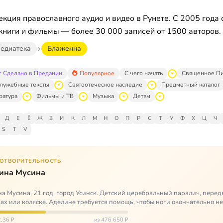
кция православного аудио и видео в Рунете. С 2005 года 
книги и фильмы — более 30 000 записей от 1500 авторов.
едиатека
Блаженна
Сделано в Предании
Популярное
С чего начать
Священное П
лужебные тексты
Святоотеческое наследие
Предметный каталог
ратура
Фильмы и ТВ
Музыка
Детям
Д
Е
Ё
Ж
З
И
К
Л
М
Н
О
П
Р
С
Т
У
Ф
Х
Ц
Ч
S
T
V
ГОТВОРИТЕЛЬНОСТЬ
ина Мусина
а Мусина, 21 год, город Усинск. Детский церебральный паралич, перед
ах или коляске. Аделине требуется помощь, чтобы ноги окончательно н
ться…
,36 ₽
из 476 650 ₽