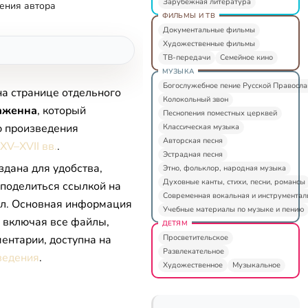
Зарубежная литература
ения автора
ФИЛЬМЫ И ТВ
Документальные фильмы
Художественные фильмы
ТВ-передачи
Семейное кино
МУЗЫКА
Богослужебное пение Русской Правосл
на странице отдельного
Колокольный звон
аженна
, который
Песнопения поместных церквей
ю произведения
Классическая музыка
Авторская песня
XV–XVII вв.
.
Эстрадная песня
здана для удобства,
Этно, фольклор, народная музыка
Духовные канты, стихи, песни, романсы
 поделиться ссылкой на
Современная вокальная и инструментал
л. Основная информация
Учебные материалы по музыке и пению
, включая все файлы,
ДЕТЯМ
Просветительское
ентарии, доступна на
Развлекательное
ведения
.
Художественное
Музыкальное