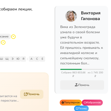
собираем лекции,
Виктория
Гапонова
Вика из Зеленограда
узнала о своей болезни
исание
уже будучи в
сознательном возрасте.
Ей пришлось привыкать к
инвалидной коляске и
сильнейшему сколиозу,
Ш
Щ
Э
Ю
Я
|
A
C
E
постоянным бол…
Собрано 863 603,66
из 1 745 200
₽
₽
Помочь
Помочь
вигается на
е перестали
Популярное
Избранное
Позже