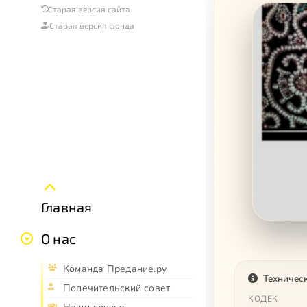
Старая версия сайта
Старая версия фонда
Главная
О нас
Команда Предание.ру
Техничес
Попечительский совет
КОДЕК