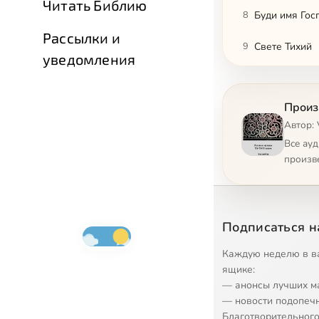
Читать Библию
8
Буди имя Гос
Рассылки и
9
Свете Тихий
уведомления
10
Свете Тихий
Произ
11
Херувимская
Автор: 
12
Приидите по
Все ау
произв
13
Да исполнятс
14
Единородный
Подписаться н
15
Достойно ест
Каждую неделю в в
16
Испола эти д
ящике:
— анонсы лучших м
17
Достойно ест
— новости подопеч
Благотворительного