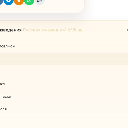
изведения
Русская музыка XV–XVII вв.
1
псалмом
тся
 Пасхи
гося