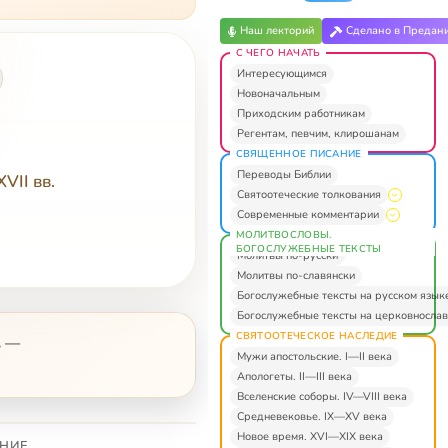
Наш лекторий
Сделано в Предан
С ЧЕГО НАЧАТЬ
Интересующимся
Новоначальным
Приходским работникам
Регентам, певчим, клирошанам
СВЯЩЕННОЕ ПИСАНИЕ
Переводы Библии
VII вв.
Святоотеческие толкования
Современные комментарии
МОЛИТВОСЛОВЫ.
БОГОСЛУЖЕБНЫЕ ТЕКСТЫ
Молитвы по-русски
Молитвы по-славянски
Богослужебные тексты на русском язык
Богослужебные тексты на церковнослав
СВЯТООТЕЧЕСКОЕ НАСЛЕДИЕ
.
—
Мужи апостольские. I—II века
Апологеты. II—III века
Вселенские соборы. IV—VIII века
Средневековье. IX—XV века
Новое время. XVI—XIX века
НИЕ