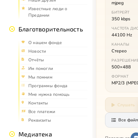
Наши друзья
mjpeg
Известные люди о
БИТРЕЙТ
Предании
350 kbps
Благотворительность
ЧАСТОТА ДИ
44100 Hz
О нашем фонде
КАНАЛЫ
Стерео
Новости
Отчёты
РАЗРЕШЕНИ
500×488
Им помогли
ФОРМАТ
Мы помним
MP2/3 (MPEG 
Программы фонда
Мне нужна помощь
Контакты
Слушать
Все платежи
Все файл
Реквизиты
Медиатека