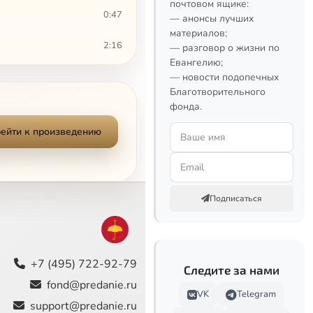
почтовом ящике:
0:47
— анонсы лучших
материалов;
2:16
— разговор о жизни по
Евангелию;
2:54
— новости подопечных
Благотворительного
фонда.
2:21
ейти к произведению
2:03
1:40
0:53
Подписаться
1:28
0:49
+7 (495) 722-92-79
Следите за нами
fond@predanie.ru
2:04
VK
Telegram
support@predanie.ru