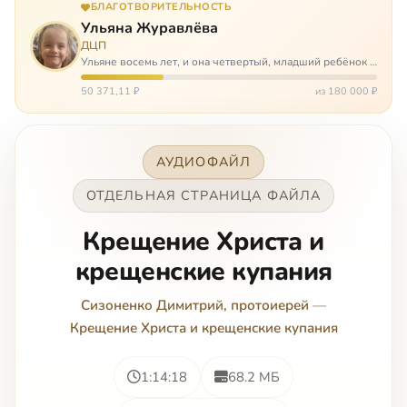
БЛАГОТВОРИТЕЛЬНОСТЬ
Ульяна Журавлёва
ДЦП
Ульяне восемь лет, и она четвертый, младший ребёнок в
многодетной семье. И с самого рождения Ульяну лечат.
Несколько операций, ежедневные процедуры,
50 371,11 ₽
из 180 000 ₽
длительные реабилитации и беско…
АУДИОФАЙЛ
ОТДЕЛЬНАЯ СТРАНИЦА ФАЙЛА
Крещение Христа и
крещенские купания
Сизоненко Димитрий, протоиерей
—
Крещение Христа и крещенские купания
1:14:18
68.2 МБ