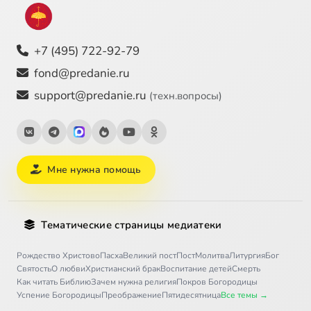
+7 (495) 722-92-79
fond@predanie.ru
support@predanie.ru
(техн.вопросы)
Мне нужна помощь
Тематические страницы медиатеки
Рождество Христово
Пасха
Великий пост
Пост
Молитва
Литургия
Бог
Святость
О любви
Христианский брак
Воспитание детей
Смерть
Как читать Библию
Зачем нужна религия
Покров Богородицы
Успение Богородицы
Преображение
Пятидесятница
Все темы →