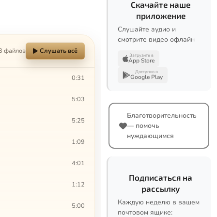
Скачайте наше
приложение
Слушайте аудио и
смотрите видео офлайн
3 файлов
Слушать всё
Загрузите в
App Store
Доступно в
Google Play
0:31
5:03
Благотворительность
5:25
— помочь
нуждающимся
1:09
4:01
Подписаться на
1:12
рассылку
Каждую неделю в вашем
5:00
почтовом ящике: