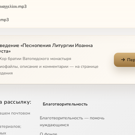
Ευαγγελίου.mp3
ν.mp3
ια Τη Υπερμάχω.mp3
ведение «Песнопения Литургии Иоанна
ς Ύμνος “Καλογήρου”.mp3
уста»
 Хор братии Ватопедского монастыря
 Θεός…”.mp3
Пер
диофайлы, описание и комментарии — на странице
νον.mp3
едения
κόν Ανάγνωσμα.mp3
άριον.mp3
а рассылку:
Благотворительность
κόν Ανάγνωσμα.mp3
ашем почтовом
Благотворительность — помочь
нуждающимся
, Κύριε”.mp3
атериалов;
ных
О фонде