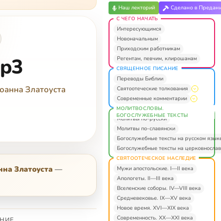
Наш лекторий
Сделано в Предан
С ЧЕГО НАЧАТЬ
Интересующимся
Новоначальным
Приходским работникам
mp3
Регентам, певчим, клирошанам
СВЯЩЕННОЕ ПИСАНИЕ
Переводы Библии
оанна Златоуста
Святоотеческие толкования
Современные комментарии
МОЛИТВОСЛОВЫ.
БОГОСЛУЖЕБНЫЕ ТЕКСТЫ
Молитвы по-русски
Молитвы по-славянски
Богослужебные тексты на русском язык
Богослужебные тексты на церковнослав
СВЯТООТЕЧЕСКОЕ НАСЛЕДИЕ
нна Златоуста
—
Мужи апостольские. I—II века
Апологеты. II—III века
Вселенские соборы. IV—VIII века
Средневековье. IX—XV века
Новое время. XVI—XIX века
Современность. XX—XXI века
НИЕ