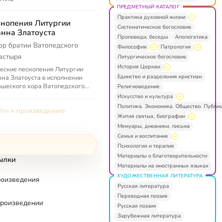
ПРЕДМЕТНЫЙ КАТАЛОГ
Практика духовной жизни
нопения Литургии
Систематическое богословие
нна Златоуста
Проповеди, беседы
Апологетика
ор братии Ватопедского
Философия
Патрология
астыря
Литургическое богословие
История Церкви
еские песнопения Литургии
Единство и разделения христиан
на Златоуста в исполнении
шеского хора Ватопедского
Религиоведение
астыря
Искусство и культура
Политика. Экономика. Общество. Публи
ти к произведению
Жития святых, биографии
Мемуары, дневники, письма
Семья и воспитание
Психология и терапия
Материалы о благотворительности
ылки
Материалы на иностранных языках
ХУДОЖЕСТВЕННАЯ ЛИТЕРАТУРА
роизведения
Русская литература
Переводная поэзия
произведении
Русская поэзия
Зарубежная литература