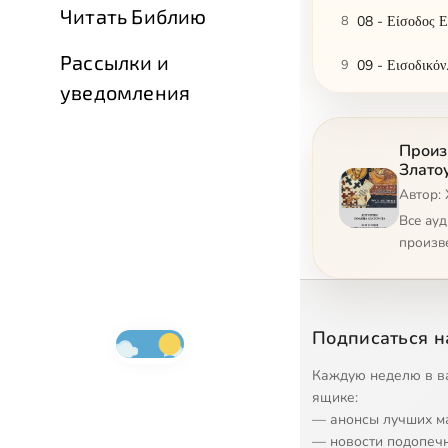
Читать Библию
8
08 - Είσοδος 
Рассылки и
9
09 - Εισοδικό
уведомления
10
10 - Απολυτίκ
Произ
11
11 - Τρισάγιο
Злато
Автор:
12
12 - “Άγιος ο
Все ау
13
13 - Προκείμε
произв
14
14 - Αποστολι
15
15 - Αλληλουϊ
Подписаться н
16
16 - Ευαγγελι
Каждую неделю в в
ящике:
17
17 - “Δόξα σοι
— анонсы лучших м
— новости подопеч