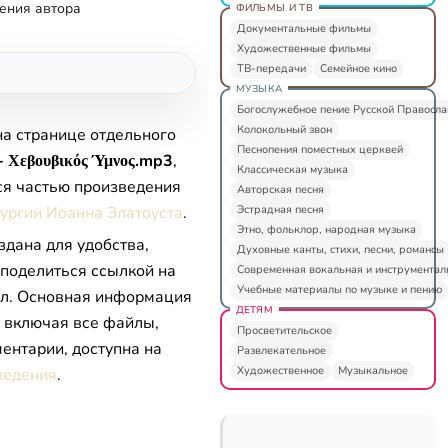
ения автора
ФИЛЬМЫ И ТВ
Документальные фильмы
Художественные фильмы
ТВ-передачи
Семейное кино
МУЗЫКА
Богослужебное пение Русской Правосл
Колокольный звон
на странице отдельного
Песнопения поместных церквей
- Χεβουβικός Ύμνος.mp3
,
Классическая музыка
ся частью произведения
Авторская песня
Эстрадная песня
ургии Иоанна Златоуста
.
Этно, фольклор, народная музыка
здана для удобства,
Духовные канты, стихи, песни, романсы
 поделиться ссылкой на
Современная вокальная и инструментал
Учебные материалы по музыке и пению
л. Основная информация
ДЕТЯМ
, включая все файлы,
Просветительское
ентарии, доступна на
Развлекательное
Художественное
Музыкальное
ведения
.