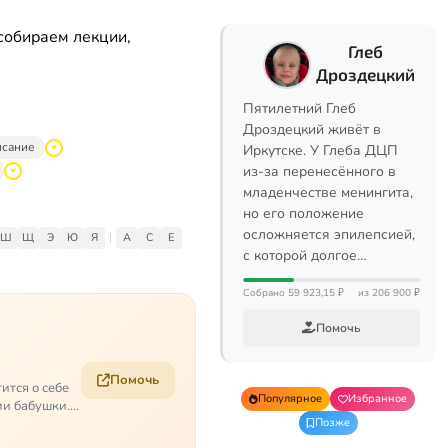
собираем лекции,
Глеб
Дроздецкий
Пятилетний Глеб
Дроздецкий живёт в
исание
Иркутске. У Глеба ДЦП
из-за перенесённого в
младенчестве менингита,
но его положение
осложняется эпилепсией,
Ш
Щ
Э
Ю
Я
|
A
C
E
с которой долгое…
Собрано 59 923,15 ₽
из 206 900 ₽
Помочь
Помочь
ится о себе
Популярное
Избранное
ии бабушки.
Позже