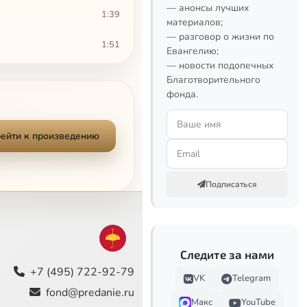
— анонсы лучших
1:39
материалов;
— разговор о жизни по
1:51
Евангелию;
— новости подопечных
1:27
Благотворительного
фонда.
0:30
2:48
ейти к произведению
1:20
Подписаться
2:21
2:20
Следите за нами
2:52
+7 (495) 722-92-79
VK
Telegram
0:46
fond@predanie.ru
Макс
YouTube