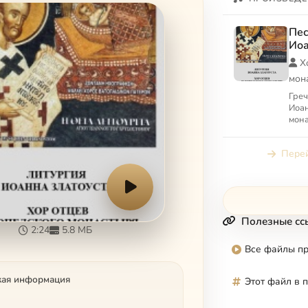
Пес
Иоа
Х
мон
Греч
Иоан
мона
мон
Перей
Полезные сс
2:24
5.8 МБ
Все файлы п
кая информация
Этот файл в 