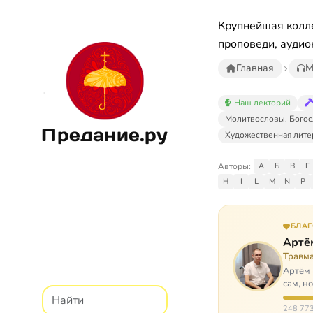
Крупнейшая колле
проповеди, аудио
Главная
М
Наш лекторий
Молитвословы. Богос
Предание.ру
Художественная лите
Авторы:
А
Б
В
Г
H
I
L
M
N
P
БЛА
Артё
Травм
Артём 
сам, н
И кр…
248 773