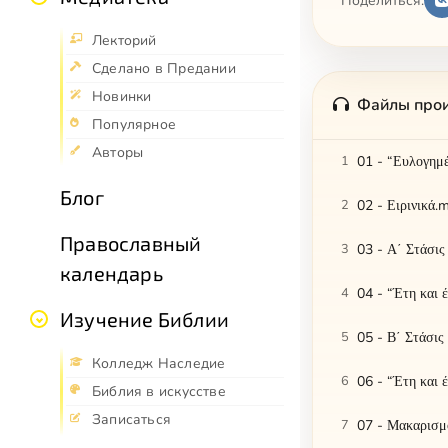
Поделиться:
Лекторий
Сделано в Предании
Новинки
Файлы про
Популярное
Авторы
1
01 - “Ευλογημ
Блог
2
02 - Ειρινικά.
Православный
3
03 - Α΄ Στάσι
календарь
4
04 - “Έτη και 
Изучение Библии
5
05 - Β΄ Στάσι
Колледж Наследие
6
06 - “Έτη και 
Библия в искусстве
Записаться
7
07 - Μακαρισμ