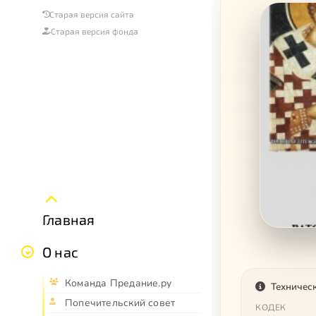
Старая версия сайта
Старая версия фонда
Главная
О нас
Команда Предание.ру
Техничес
Попечительский совет
КОДЕК