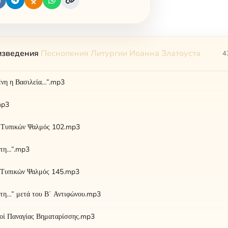
изведения
Песнопения Литургии Иоанна Златоуста
4
ένη η Βασιλεία…”.mp3
mp3
ς Τυπικών Ψαλμός 102.mp3
έτη…”.mp3
ς Τυπικών Ψαλμός 145.mp3
έτη…” μετά του Β΄ Αντιφώνου.mp3
οί Παναγίας Βηματαρίσσης.mp3