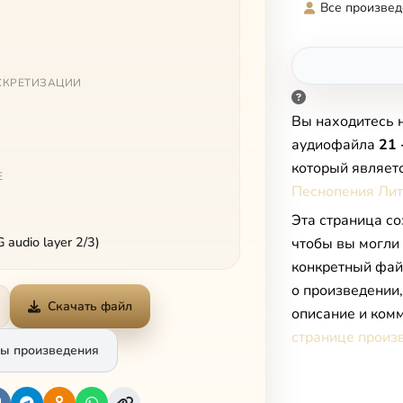
Все произвед
СКРЕТИЗАЦИИ
Вы находитесь 
аудиофайла
21 
который являет
Е
Песнопения Лит
Эта страница со
audio layer 2/3)
чтобы вы могли
конкретный фай
о произведении
Скачать файл
описание и комм
странице произ
ы произведения