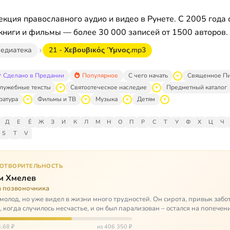
кция православного аудио и видео в Рунете. С 2005 года 
книги и фильмы — более 30 000 записей от 1500 авторов.
едиатека
21 - Χεβουβικός Ύμνος.mp3
Сделано в Предании
Популярное
С чего начать
Священное П
лужебные тексты
Святоотеческое наследие
Предметный каталог
ратура
Фильмы и ТВ
Музыка
Детям
Д
Е
Ё
Ж
З
И
К
Л
М
Н
О
П
Р
С
Т
У
Ф
Х
Ц
Ч
S
T
V
ГОТВОРИТЕЛЬНОСТЬ
м Хмелев
а позвоночника
молод, но уже видел в жизни много трудностей. Он сирота, привык забот
о, когда случилось несчастье, и он был парализован – остался на попечен
,68 ₽
из 406 350 ₽