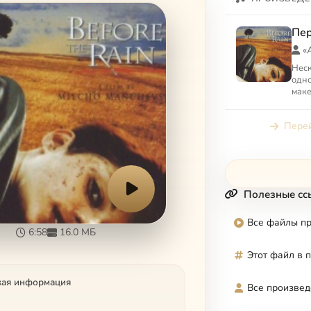
Пе
«
Неск
одн
маке
испо
синт
Перей
виза
Полезные сс
Все файлы п
6:58
16.0 МБ
Этот файл в 
кая информация
Все произвед