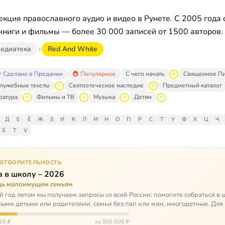
кция православного аудио и видео в Рунете. С 2005 года 
книги и фильмы — более 30 000 записей от 1500 авторов.
едиатека
Red And White
Сделано в Предании
Популярное
С чего начать
Священное П
лужебные тексты
Святоотеческое наследие
Предметный каталог
ратура
Фильмы и ТВ
Музыка
Детям
Д
Е
Ё
Ж
З
И
К
Л
М
Н
О
П
Р
С
Т
У
Ф
Х
Ц
Ч
S
T
V
ГОТВОРИТЕЛЬНОСТЬ
 в школу – 2026
ь малоимущим семьям
 год летом мы получаем запросы со всей России: помогите собраться в 
ными детьми или родителями, семьи без пап или мам, многодетные. Для
окуп…
26 ₽
из 300 000 ₽