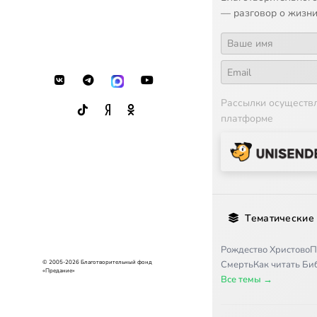
— разговор о жизни
Рассылки осуществ
платформе
Тематические
Рождество Христово
П
© 2005-2026 Благотворительный фонд
Смерть
Как читать Б
«Предание»
Все темы →