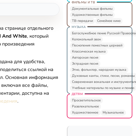
ФИЛЬМЫ И ТВ
Документальные фильмы
Художественные фильмы
ТВ-передачи
Семейное кино
МУЗЫКА
на странице отдельного
Богослужебное пение Русской Правосл
 And White
, который
Колокольный звон
ю произведения
Песнопения поместных церквей
Классическая музыка
Авторская песня
здана для удобства,
Эстрадная песня
 поделиться ссылкой на
Этно, фольклор, народная музыка
Духовные канты, стихи, песни, романсы
л. Основная информация
Современная вокальная и инструментал
, включая все файлы,
Учебные материалы по музыке и пению
ентарии, доступна на
ДЕТЯМ
ведения
.
Просветительское
Развлекательное
Художественное
Музыкальное