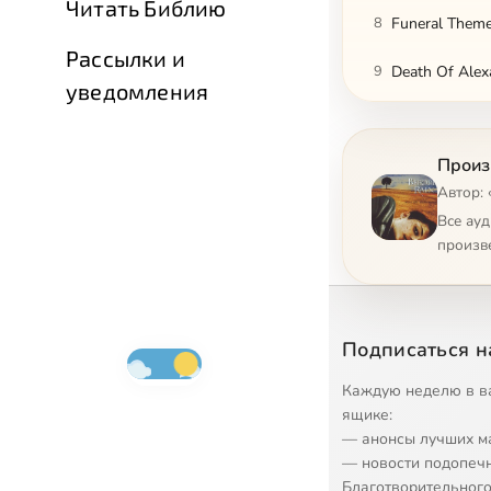
Читать Библию
8
Funeral Them
Рассылки и
9
Death Of Alex
уведомления
10
Coming Back 
Произ
11
The Circle Is 
Автор: 
Все ау
произв
Подписаться н
Каждую неделю в в
ящике:
— анонсы лучших м
— новости подопеч
Благотворительного