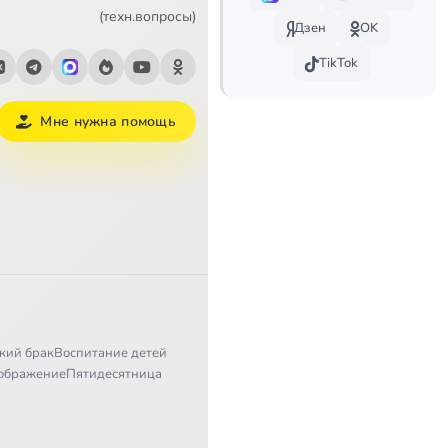
(техн.вопросы)
Дзен
OK
TikTok
Мне нужна помощь
кий брак
Воспитание детей
ображение
Пятидесятница