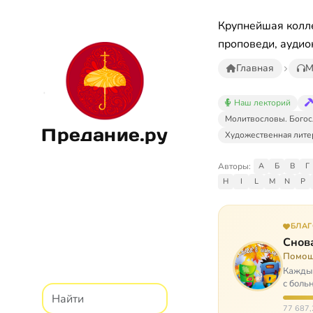
Крупнейшая колле
проповеди, аудио
Главная
М
Наш лекторий
Молитвословы. Богос
Предание.ру
Художественная лите
Авторы:
А
Б
В
Г
H
I
L
M
N
P
БЛА
Снова
Помощ
Каждый
с боль
них п
77 687,