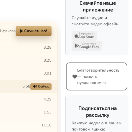
Скачайте наше
приложение
Слушайте аудио и
смотрите видео офлайн
1 файлов
Слушать всё
Загрузите в
App Store
Доступно в
Google Play
3:28
8:25
Благотворительность
3:01
— помочь
нуждающимся
6:58
Сейчас
4:29
Подписаться на
1:53
рассылку
Каждую неделю в вашем
11:16
почтовом ящике: