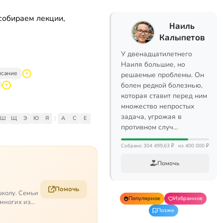
собираем лекции,
Наиль
Калыпетов
У двенадцатилетнего
Наиля большие, но
исание
решаемые проблемы. Он
болен редкой болезнью,
которая ставит перед ним
множество непростых
задача, угрожая в
Ш
Щ
Э
Ю
Я
|
A
C
E
противном случ…
Собрано 304 499,63 ₽
из 400 000 ₽
Помочь
Помочь
школу. Семьи
Популярное
Избранное
 многих из
Позже