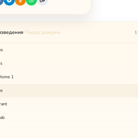
изведения
Перед дождем
1
es
rs
Home 1
te
rant
Cab