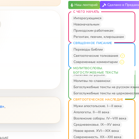
Наш лекторий
Сделано в Предан
С ЧЕГО НАЧАТЬ
Интересующимся
Новоначальным
Приходским работникам
Регентам, певчим, клирошанам
СВЯЩЕННОЕ ПИСАНИЕ
Переводы Библии
Святоотеческие толкования
Современные комментарии
МОЛИТВОСЛОВЫ.
БОГОСЛУЖЕБНЫЕ ТЕКСТЫ
Молитвы по-русски
Молитвы по-славянски
Богослужебные тексты на русском язык
Богослужебные тексты на церковнослав
СВЯТООТЕЧЕСКОЕ НАСЛЕДИЕ
я»
.
Мужи апостольские. I—II века
Апологеты. II—III века
Вселенские соборы. IV—VIII века
Средневековье. IX—XV века
Новое время. XVI—XIX века
Современность. XX—XXI века
НИЕ