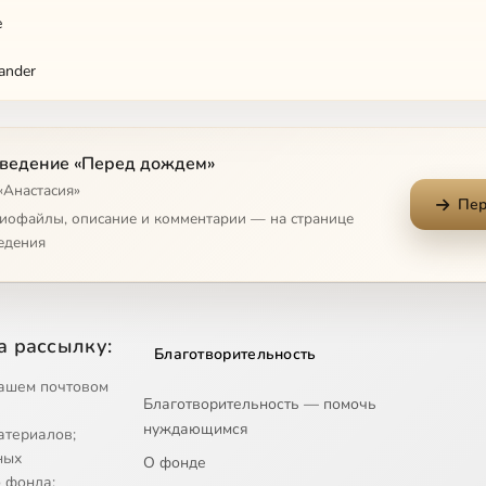
e
ander
Home 2
ведение «Перед дождем»
Not Round
«Анастасия»
Пер
диофайлы, описание и комментарии — на странице
едения
а рассылку:
Благотворительность
ашем почтовом
Благотворительность — помочь
нуждающимся
атериалов;
ных
О фонде
 фонда;