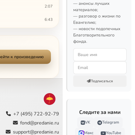
— анонсы лучших
2:07
материалов;
— разговор о жизни по
6:43
Евангелию;
— новости подопечных
5:41
Благотворительного
фонда.
2:45
ейти к произведению
Подписаться
Следите за нами
+7 (495) 722-92-79
fond@predanie.ru
VK
Telegram
support@predanie.ru
Макс
YouTube