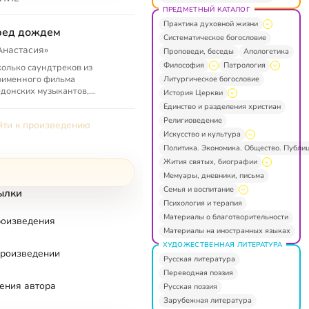
ПРЕДМЕТНЫЙ КАТАЛОГ
Практика духовной жизни
ред дождем
Систематическое богословие
Анастасия»
Проповеди, беседы
Апологетика
Философия
Патрология
олько саундтреков из
оименного фильма
Литургическое богословие
донских музыкантов,
История Церкви
лняющих музыку на основе
Единство и разделения христиан
еза православной церковной,
Религиоведение
ти к произведению
нтийской и совре...
Искусство и культура
Политика. Экономика. Общество. Публи
Жития святых, биографии
Мемуары, дневники, письма
Семья и воспитание
ылки
Психология и терапия
Материалы о благотворительности
роизведения
Материалы на иностранных языках
ХУДОЖЕСТВЕННАЯ ЛИТЕРАТУРА
произведении
Русская литература
Переводная поэзия
ения автора
Русская поэзия
Зарубежная литература