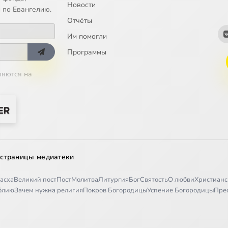
Новости
 по Евангелию.
Отчёты
Им помогли
Программы
ляются на
 страницы медиатеки
асха
Великий пост
Пост
Молитва
Литургия
Бог
Святость
О любви
Христианс
иблию
Зачем нужна религия
Покров Богородицы
Успение Богородицы
Пре