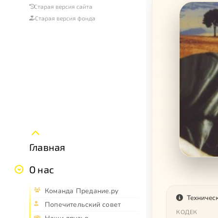
Старая версия сайта
Старая версия фонда
Главная
О нас
Команда Предание.ру
Техничес
Попечительский совет
КОДЕК