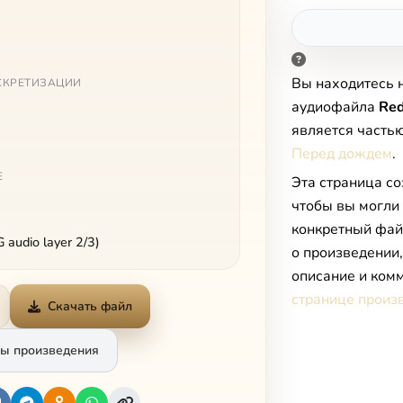
Вы находитесь 
СКРЕТИЗАЦИИ
аудиофайла
Red
является часть
Перед дождем
.
Е
Эта страница со
чтобы вы могли
конкретный фай
audio layer 2/3)
о произведении
описание и комм
странице произ
Скачать файл
ы произведения