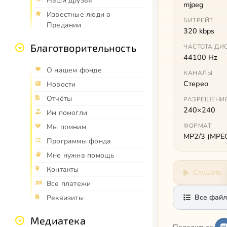
Наши друзья
mjpeg
Известные люди о
БИТРЕЙТ
Предании
320 kbps
Благотворительность
ЧАСТОТА ДИ
44100 Hz
О нашем фонде
КАНАЛЫ
Стерео
Новости
Отчёты
РАЗРЕШЕНИ
240×240
Им помогли
ФОРМАТ
Мы помним
MP2/3 (MPEG 
Программы фонда
Мне нужна помощь
Контакты
Слушать
Все платежи
Все файл
Реквизиты
Медиатека