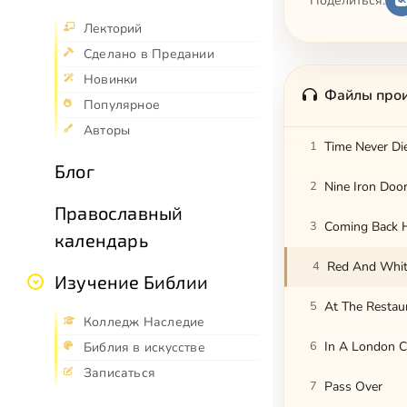
Поделиться:
Лекторий
Сделано в Предании
Новинки
Файлы про
Популярное
Авторы
1
Time Never Di
Блог
2
Nine Iron Doo
Православный
3
Coming Back 
календарь
4
Red And Whi
Изучение Библии
5
At The Restau
Колледж Наследие
6
In A London 
Библия в искусстве
Записаться
7
Pass Over