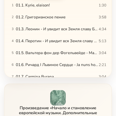
01.1. Kyrie, eleison!
1:30
1
01.2. Григорианское пение
3:58
2
01.3. Леонин - И увидит вся Земля славу Божию, 1
4:34
3
01.4. Перотин - И увидит вся Земля славу Божию, 2
5:13
4
01.5. Вальтера фон дер Фогельвейде - Марш рыцарей
3:04
5
01.6. Ричард I Львиное Сердце - Ja nuns hons pris
2:21
6
01.7. Carmina Burana
3:04
7
01.8. Колыбельная
3:05
8
02.1. Гийом де Машо - Фрагмент мессы Нотр-Дам
3:36
9
Произведение «Начало и становление
02.2. Гийом де Машо - Рондо
1:42
10
европейской музыки. Дополнительные