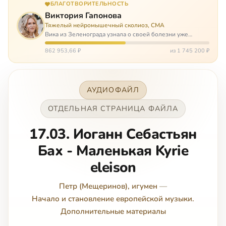
БЛАГОТВОРИТЕЛЬНОСТЬ
Виктория Гапонова
Тяжелый нейромышечный сколиоз, СМА
Вика из Зеленограда узнала о своей болезни уже
будучи в сознательном возрасте. Ей пришлось
привыкать к инвалидной коляске и сильнейшему
862 953,66 ₽
из 1 745 200 ₽
сколиозу, постоянным болям и растущей беспом…
АУДИОФАЙЛ
ОТДЕЛЬНАЯ СТРАНИЦА ФАЙЛА
17.03. Иоганн Себастьян
Бах - Маленькая Kyrie
eleison
Петр (Мещеринов), игумен
—
Начало и становление европейской музыки.
Дополнительные материалы