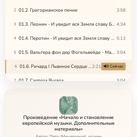
01.2. Григорианское пение
3:58
2
01.3. Леонин - И увидит вся Земля славу Божию, 1
4:34
3
01.4. Перотин - И увидит вся Земля славу Божию, 2
5:13
4
01.5. Вальтера фон дер Фогельвейде - Марш рыцарей
3:04
5
01.6. Ричард I Львиное Сердце - Ja nuns hons pris
2:21
6
Сейчас
01.7. Carmina Burana
3:04
7
01.8. Колыбельная
3:05
8
02.1. Гийом де Машо - Фрагмент мессы Нотр-Дам
3:36
9
Произведение «Начало и становление
02.2. Гийом де Машо - Рондо
1:42
10
европейской музыки. Дополнительные
материалы»
02.3. Окегем
Автор: Петр (Мещеринов), игумен
4:47
11