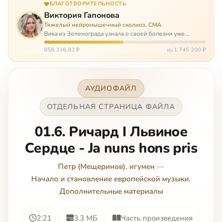
БЛАГОТВОРИТЕЛЬНОСТЬ
Виктория Гапонова
Тяжелый нейромышечный сколиоз, СМА
Вика из Зеленограда узнала о своей болезни уже
будучи в сознательном возрасте. Ей пришлось
привыкать к инвалидной коляске и сильнейшему
858 336,83 ₽
из 1 745 200 ₽
сколиозу, постоянным болям и растущей беспом…
АУДИОФАЙЛ
ОТДЕЛЬНАЯ СТРАНИЦА ФАЙЛА
01.6. Ричард I Львиное
Сердце - Ja nuns hons pris
Петр (Мещеринов), игумен
—
Начало и становление европейской музыки.
Дополнительные материалы
2:21
3.3 МБ
Часть произведения