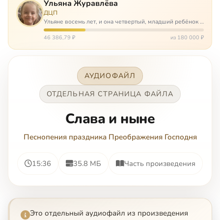
Ульяна Журавлёва
ДЦП
Ульяне восемь лет, и она четвертый, младший ребёнок в
многодетной семье. И с самого рождения Ульяну лечат.
Несколько операций, ежедневные процедуры,
46 386,79 ₽
из 180 000 ₽
длительные реабилитации и беско…
АУДИОФАЙЛ
ОТДЕЛЬНАЯ СТРАНИЦА ФАЙЛА
Слава и ныне
Песнопения праздника Преображения Господня
15:36
35.8 МБ
Часть произведения
Это отдельный аудиофайл из произведения