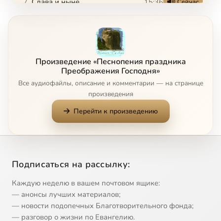
Слава и ныне
15:36
7
Сейчас
1-й антифон на Божественной Литургии в день праздника Преображения Господня (с канонархом)
1:55
8
2-й антифон на Божественной Литургии в день праздника Преображения Господня (с канонархом)
3:07
9
Произведение «Песнопения праздника
3-й антифон на Божественной Литургии в день праздника Преображения Господня (с канонархом)
1:12
10
Преображения Господня»
Все аудиофайлы, описание и комментарии — на странице
Входной стих на Божественной Литургии
0:57
11
произведения
Перейти к произведению
Кондак праздника Преображения Господня
1:19
12
Подписаться на рассылку:
Каждую неделю в вашем почтовом ящике:
— анонсы лучших материалов;
— новости подопечных Благотворительного фонда;
— разговор о жизни по Евангелию.