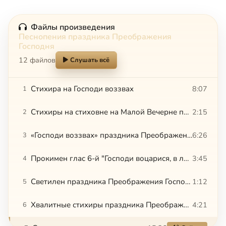
Файлы произведения
Песнопения праздника Преображения
Господня
12 файлов
Слушать всё
Стихира на Господи воззвах
8:07
1
Стихиры на стиховне на Малой Вечерне праздника Преображения Господня
2:15
2
«Господи воззвах» праздника Преображения — «Слава и ныне» — «Прообразуя Воскресение Твое Христе Боже»
6:26
3
Прокимен глас 6-й "Господи воцарися, в лепоту облечеся"
3:45
4
Светилен праздника Преображения Господня
1:12
5
Хвалитные стихиры праздника Преображения Господня
4:21
6