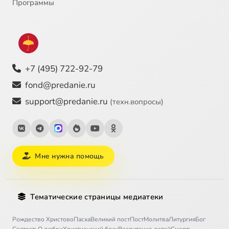
Программы
+7 (495) 722-92-79
fond@predanie.ru
support@predanie.ru
(техн.вопросы)
Мне нужна помощь
Тематические страницы медиатеки
Рождество Христово
Пасха
Великий пост
Пост
Молитва
Литургия
Бог
Святость
О любви
Христианский брак
Воспитание детей
Смерть