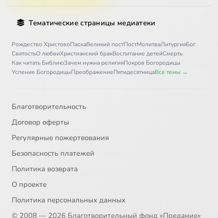
Тематические страницы медиатеки
Рождество Христово
Пасха
Великий пост
Пост
Молитва
Литургия
Бог
Святость
О любви
Христианский брак
Воспитание детей
Смерть
Как читать Библию
Зачем нужна религия
Покров Богородицы
Успение Богородицы
Преображение
Пятидесятница
Все темы →
Благотворительность
Договор оферты
Регулярные пожертвования
Безопасность платежей
Политика возврата
О проекте
Политика персональных данных
© 2008 — 2026 Благотворительный фонд «Предание»