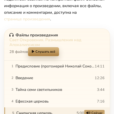
информация о произведении, включая все файлы,
описание и комментарии, доступна на
странице произведения
.
Файлы произведения
Свет Откровения. Размышления над
Апокалипсисом
28 файлов
Слушать всё
Предисловие (протоиерей Николай Соколов)
14:11
1
Введение
12:26
2
Тайна семи светильников
3:44
3
Ефесская церковь
7:16
4
Смирнская церковь
5:00
5
Сейчас