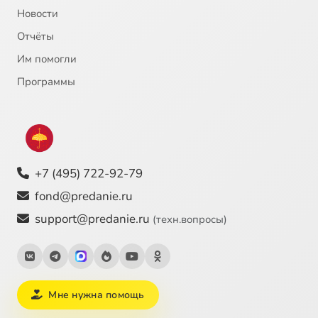
Новости
Второе явление всадника на белом коне
5:37
25
Отчёты
Тысячелетние узы дракона и тысячелетнее царство святых
5:06
26
Им помогли
Воскресение мертвых, всеобщий Страшный Суд. Новое небо, Новая земля и Новый Иерусалим
18:22
27
Программы
Заключение
4:48
28
+7 (495) 722-92-79
fond@predanie.ru
support@predanie.ru
(техн.вопросы)
Мне нужна помощь