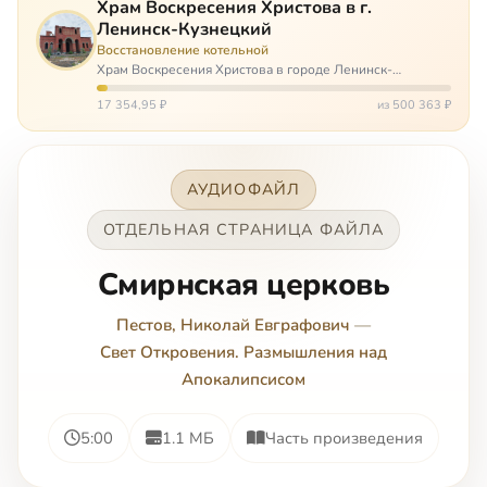
Храм Воскресения Христова в г.
Ленинск-Кузнецкий
Восстановление котельной
Храм Воскресения Христова в городе Ленинск-
Кузнецкий в Кемеровской области – совсем новый, он
открылся всего 20 назад. И сейчас храм может вообще
17 354,95 ₽
из 500 363 ₽
закрыться. Потому что это Сибирь,…
АУДИОФАЙЛ
ОТДЕЛЬНАЯ СТРАНИЦА ФАЙЛА
Смирнская церковь
Пестов, Николай Евграфович
—
Свет Откровения. Размышления над
Апокалипсисом
5:00
1.1 МБ
Часть произведения