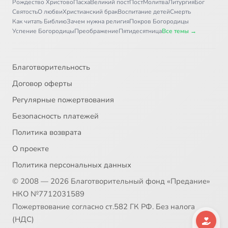
Рождество Христово
Пасха
Великий пост
Пост
Молитва
Литургия
Бог
Святость
О любви
Христианский брак
Воспитание детей
Смерть
Как читать Библию
Зачем нужна религия
Покров Богородицы
Успение Богородицы
Преображение
Пятидесятница
Все темы →
Благотворительность
Договор оферты
Регулярные пожертвования
Безопасность платежей
Политика возврата
О проекте
Политика персональных данных
© 2008 — 2026 Благотворительный фонд «Предание»
НКО №7712031589
Пожертвование согласно ст.582 ГК РФ. Без налога
(НДС)