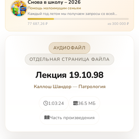
Снова в школу – 2026
Помощь малоимущим семьям
Каждый год летом мы получаем запросы со всей
России: помогите собраться в школу. Семьи с больными
детьми или родителями, семьи без пап или мам,
77 687,26 ₽
из 300 000 ₽
многодетные. Для многих из них покуп…
АУДИОФАЙЛ
ОТДЕЛЬНАЯ СТРАНИЦА ФАЙЛА
Лекция 19.10.98
Каллош Шандор
—
Патрология
1:03:24
36.5 МБ
Часть произведения