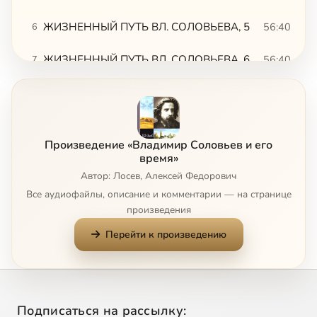
ЖИЗНЕННЫЙ ПУТЬ ВЛ. СОЛОВЬЕВА, 5
56:40
6
ЖИЗНЕННЫЙ ПУТЬ ВЛ. СОЛОВЬЕВА, 6. ЖИЗНЕННЫЙ ПУТЬ ВЛ. СОЛОВЬЕВА, 1
56:40
7
ТЕОРЕТИЧЕСКАЯ ФИЛОСОФИЯ, 2
56:14
8
ТЕОРЕТИЧЕСКАЯ ФИЛОСОФИЯ, 3
56:52
9
Произведение «Владимир Соловьев и его
ТЕОРЕТИЧЕСКАЯ ФИЛОСОФИЯ, 4
56:51
10
время»
Автор: Лосев, Алексей Федорович
ТЕОРЕТИЧЕСКАЯ ФИЛОСОФИЯ, 5
56:18
11
Все аудиофайлы, описание и комментарии — на странице
произведения
ТЕОРЕТИЧЕСКАЯ ФИЛОСОФИЯ, 6
56:28
12
Перейти к произведению
ТЕОРЕТИЧЕСКАЯ ФИЛОСОФИЯ, 7
56:44
13
ТЕОРЕТИЧЕСКАЯ ФИЛОСОФИЯ, 8
56:42
14
Сейчас
Подписаться на рассылку: