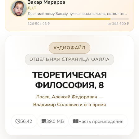
Захар Мараров
ДЦП
Десятилетнему Захару нужна новая коляска, потом что
старая сломалась. А без коляски он не сможет не только
просто выходить из дома, но и продолжать лечение в
326 504,03 ₽
из 398 600 ₽
реабилитационных центр…
АУДИОФАЙЛ
ОТДЕЛЬНАЯ СТРАНИЦА ФАЙЛА
ТЕОРЕТИЧЕСКАЯ
ФИЛОСОФИЯ, 8
Лосев, Алексей Федорович
—
Владимир Соловьев и его время
56:42
39.0 МБ
Часть произведения