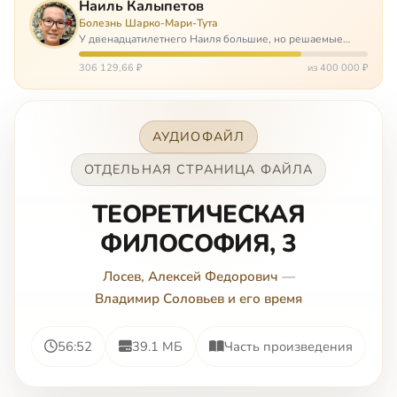
Наиль Калыпетов
Болезнь Шарко-Мари-Тута
У двенадцатилетнего Наиля большие, но решаемые
проблемы. Он болен редкой болезнью, которая ставит
перед ним множество непростых задача, угрожая в
306 129,66 ₽
из 400 000 ₽
противном случае парализацией и да…
АУДИОФАЙЛ
ОТДЕЛЬНАЯ СТРАНИЦА ФАЙЛА
ТЕОРЕТИЧЕСКАЯ
ФИЛОСОФИЯ, 3
Лосев, Алексей Федорович
—
Владимир Соловьев и его время
56:52
39.1 МБ
Часть произведения