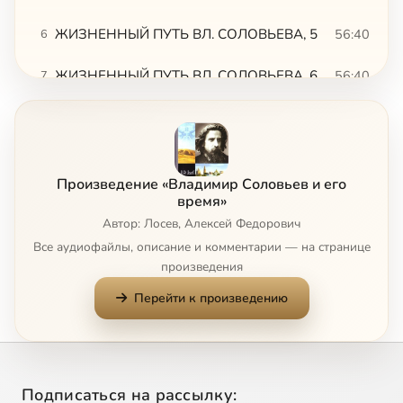
ЖИЗНЕННЫЙ ПУТЬ ВЛ. СОЛОВЬЕВА, 5
56:40
6
ЖИЗНЕННЫЙ ПУТЬ ВЛ. СОЛОВЬЕВА, 6. ЖИЗНЕННЫЙ ПУТЬ ВЛ. СОЛОВЬЕВА, 1
56:40
7
ТЕОРЕТИЧЕСКАЯ ФИЛОСОФИЯ, 2
56:14
8
ТЕОРЕТИЧЕСКАЯ ФИЛОСОФИЯ, 3
56:52
9
Сейчас
Произведение «Владимир Соловьев и его
ТЕОРЕТИЧЕСКАЯ ФИЛОСОФИЯ, 4
56:51
10
время»
Автор: Лосев, Алексей Федорович
ТЕОРЕТИЧЕСКАЯ ФИЛОСОФИЯ, 5
56:18
11
Все аудиофайлы, описание и комментарии — на странице
произведения
ТЕОРЕТИЧЕСКАЯ ФИЛОСОФИЯ, 6
56:28
12
Перейти к произведению
ТЕОРЕТИЧЕСКАЯ ФИЛОСОФИЯ, 7
56:44
13
ТЕОРЕТИЧЕСКАЯ ФИЛОСОФИЯ, 8
56:42
14
Подписаться на рассылку: