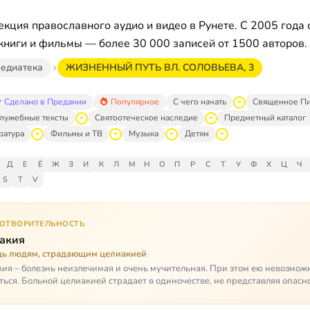
кция православного аудио и видео в Рунете. С 2005 года 
книги и фильмы — более 30 000 записей от 1500 авторов.
едиатека
ЖИЗНЕННЫЙ ПУТЬ ВЛ. СОЛОВЬЕВА, 3
Сделано в Предании
Популярное
С чего начать
Священное П
лужебные тексты
Святоотеческое наследие
Предметный каталог
ратура
Фильмы и ТВ
Музыка
Детям
Д
Е
Ё
Ж
З
И
К
Л
М
Н
О
П
Р
С
Т
У
Ф
Х
Ц
Ч
S
T
V
ГОТВОРИТЕЛЬНОСТЬ
акия
ь людям, страдающим целиакией
ия – болезнь неизлечимая и очень мучительная. При этом ею невозмож
ться. Больной целиакией страдает в одиночестве, не представляя опасн
кроме своих п…