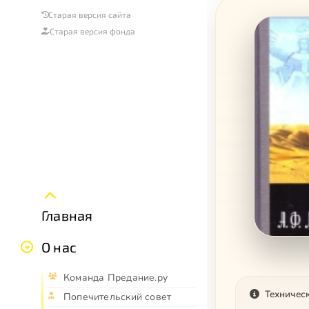
Старая версия сайта
Старая версия фонда
Главная
О нас
Команда Предание.ру
Техничес
Попечительский совет