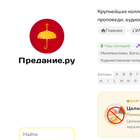
Крупнейшая колле
проповеди, аудио
Главная
М
Наш лекторий
Молитвословы. Богос
Предание.ру
Художественная лите
Авторы:
А
Б
В
Г
H
I
L
M
N
P
БЛА
Цели
Помощ
Целиак
зарази
кого, 