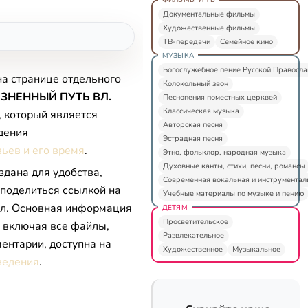
Документальные фильмы
Художественные фильмы
ТВ-передачи
Семейное кино
МУЗЫКА
Богослужебное пение Русской Правосл
на странице отдельного
Колокольный звон
ЗНЕННЫЙ ПУТЬ ВЛ.
Песнопения поместных церквей
Классическая музыка
, который является
Авторская песня
дения
Эстрадная песня
ьев и его время
.
Этно, фольклор, народная музыка
Духовные канты, стихи, песни, романсы
здана для удобства,
Современная вокальная и инструментал
 поделиться ссылкой на
Учебные материалы по музыке и пению
л. Основная информация
ДЕТЯМ
Просветительское
, включая все файлы,
Развлекательное
ентарии, доступна на
Художественное
Музыкальное
ведения
.