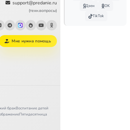
support@predanie.ru
Дзен
OK
56:09
(техн.вопросы)
TikTok
56:46
56:32
Мне нужна помощь
57:00
57:10
56:55
56:48
56:52
кий брак
Воспитание детей
56:49
ображение
Пятидесятница
57:02