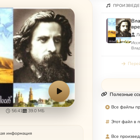
ПРОИЗВЕДЕ
Вла
вр
Л
Иссл
Влад
Перей
Полезные сс
Все файлы п
56:41
39.0 МБ
Этот файл в 
кая информация
Все произвед