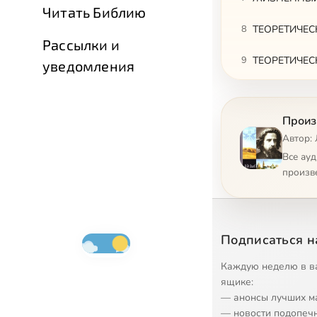
Читать Библию
8
ТЕОРЕТИЧЕС
Рассылки и
9
ТЕОРЕТИЧЕС
уведомления
10
ТЕОРЕТИЧЕС
Произ
11
ТЕОРЕТИЧЕС
Автор:
12
ТЕОРЕТИЧЕС
Все ау
произв
13
ТЕОРЕТИЧЕС
14
ТЕОРЕТИЧЕС
Подписаться н
15
ТЕОРЕТИЧЕС
Каждую неделю в в
16
ТЕОРЕТИЧЕС
ящике:
— анонсы лучших м
17
ТЕОРЕТИЧЕС
— новости подопеч