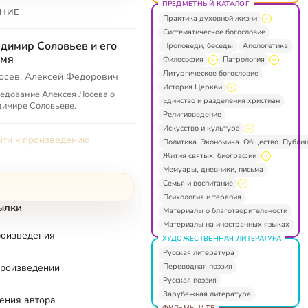
ПРЕДМЕТНЫЙ КАТАЛОГ
НИЕ
Практика духовной жизни
Систематическое богословие
димир Соловьев и его
Проповеди, беседы
Апологетика
емя
Философия
Патрология
Литургическое богословие
осев, Алексей Федорович
История Церкви
едование Алексея Лосева о
Единство и разделения христиан
имире Соловьеве.
Религиоведение
Искусство и культура
ти к произведению
Политика. Экономика. Общество. Публи
Жития святых, биографии
Мемуары, дневники, письма
Семья и воспитание
Психология и терапия
ылки
Материалы о благотворительности
Материалы на иностранных языках
роизведения
ХУДОЖЕСТВЕННАЯ ЛИТЕРАТУРА
Русская литература
Переводная поэзия
произведении
Русская поэзия
Зарубежная литература
ения автора
ФИЛЬМЫ И ТВ