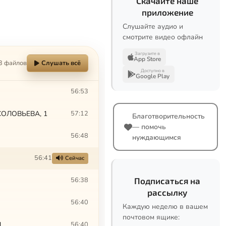
Скачайте наше
приложение
Слушайте аудио и
смотрите видео офлайн
Загрузите в
App Store
3 файлов
Слушать всё
Доступно в
Google Play
56:53
СОЛОВЬЕВА, 1
57:12
Благотворительность
— помочь
56:48
нуждающимся
56:41
Сейчас
56:38
Подписаться на
рассылку
56:40
Каждую неделю в вашем
почтовом ящике:
1
56:40