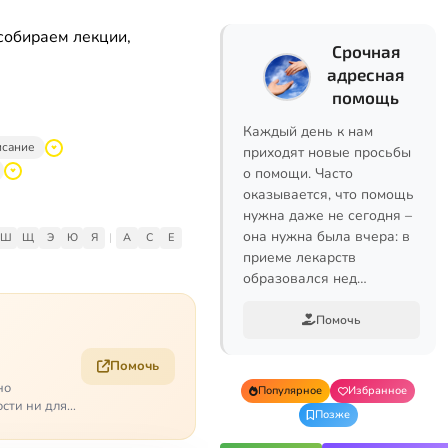
собираем лекции,
Срочная
адресная
помощь
Каждый день к нам
исание
приходят новые просьбы
о помощи. Часто
оказывается, что помощь
нужна даже не сегодня –
она нужна была вчера: в
Ш
Щ
Э
Ю
Я
|
A
C
E
приеме лекарств
образовался нед…
Помочь
Помочь
но
Популярное
Избранное
ости ни для
Позже