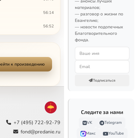
— анонсы лучших
материалов;
56:14
— разговор о жизни по
Евангелию;
56:52
— новости подопечных
Благотворительного
56:51
фонда.
56:18
ейти к произведению
56:28
56:44
Подписаться
56:42
56:58
Следите за нами
56:51
+7 (495) 722-92-79
VK
Telegram
fond@predanie.ru
Макс
YouTube
56:51