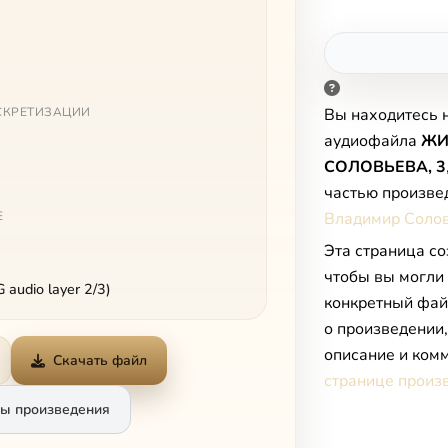
СКРЕТИЗАЦИИ
Вы находитесь 
аудиофайла
ЖИ
СОЛОВЬЕВА, 3
частью произве
Е
Владимир Солов
Эта страница со
чтобы вы могли
audio layer 2/3)
конкретный фай
о произведении
описание и комм
Скачать файл
странице произ
ы произведения