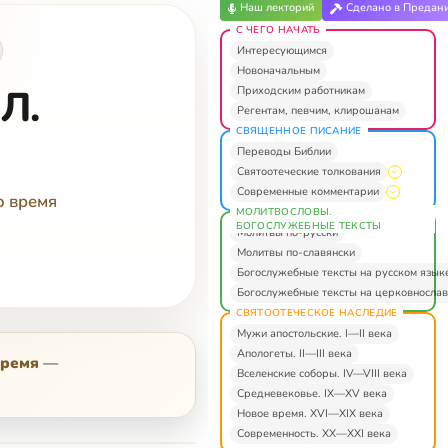
Наш лекторий
Сделано в Предан
С ЧЕГО НАЧАТЬ
Интересующимся
Новоначальным
Л.
Приходским работникам
Регентам, певчим, клирошанам
СВЯЩЕННОЕ ПИСАНИЕ
Переводы Библии
Святоотеческие толкования
Современные комментарии
о время
МОЛИТВОСЛОВЫ.
БОГОСЛУЖЕБНЫЕ ТЕКСТЫ
Молитвы по-русски
Молитвы по-славянски
Богослужебные тексты на русском язык
Богослужебные тексты на церковнослав
СВЯТООТЕЧЕСКОЕ НАСЛЕДИЕ
Мужи апостольские. I—II века
Апологеты. II—III века
время
—
Вселенские соборы. IV—VIII века
Средневековье. IX—XV века
Новое время. XVI—XIX века
Современность. XX—XXI века