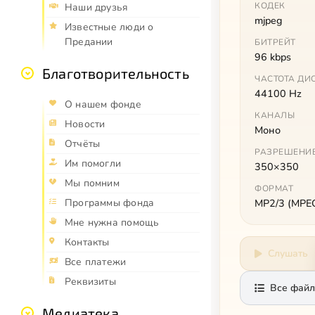
КОДЕК
Наши друзья
mjpeg
Известные люди о
Предании
БИТРЕЙТ
96 kbps
Благотворительность
ЧАСТОТА ДИ
44100 Hz
О нашем фонде
КАНАЛЫ
Новости
Моно
Отчёты
РАЗРЕШЕНИ
Им помогли
350×350
Мы помним
ФОРМАТ
Программы фонда
MP2/3 (MPEG 
Мне нужна помощь
Контакты
Слушать
Все платежи
Реквизиты
Все файл
Медиатека