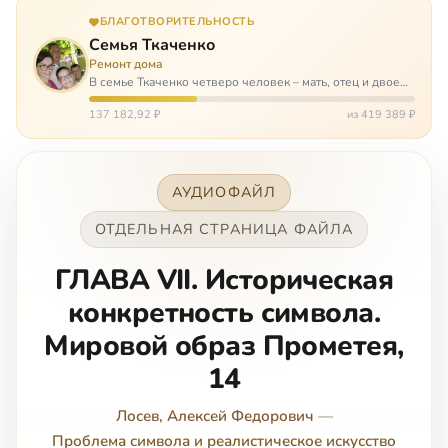
БЛАГОТВОРИТЕЛЬНОСТЬ
Семья Ткаченко
Ремонт дома
В семье Ткаченко четверо человек – мать, отец и двое
сыновей. И это семья – крепость. У них столько проблем
и бед, что хватило бы на много семей. Трое из четверых
137 182,92 ₽
из 419 389 ₽
– тяжело больны.…
АУДИОФАЙЛ
ОТДЕЛЬНАЯ СТРАНИЦА ФАЙЛА
ГЛАВА VII. Историческая
конкретность символа.
Мировой образ Прометея,
14
Лосев, Алексей Федорович
—
Проблема символа и реалистическое искусство