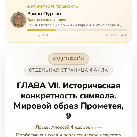
БЛАГОТВОРИТЕЛЬНОСТЬ
Роман Пуртов
Травма позвоночника
Роман Пуртов был обычным парнем. Любил боевики,
хорошие автомобили, был не дурак поиграть в комп,
любил жену и обожал дочь. А потом, будучи
126 617,33 ₽
из 444 150 ₽
пассажиром, разбился в автоаварии и тепе…
АУДИОФАЙЛ
ОТДЕЛЬНАЯ СТРАНИЦА ФАЙЛА
ГЛАВА VII. Историческая
конкретность символа.
Мировой образ Прометея,
9
Лосев, Алексей Федорович
—
Проблема символа и реалистическое искусство