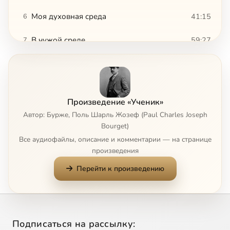
Моя духовная среда
41:15
6
В чужой среде
59:27
7
Первый кризис
1:27:04
8
Второй кризис
44:35
9
Произведение «Ученик»
Третий кризис
56:48
10
Автор: Бурже, Поль Шарль Жозеф (Paul Charles Joseph
Bourget)
Заключение
6:03
11
Все аудиофайлы, описание и комментарии — на странице
произведения
В вихре мыслей
35:29
12
Перейти к произведению
Граф Андре
35:38
13
Сейчас
Подписаться на рассылку: