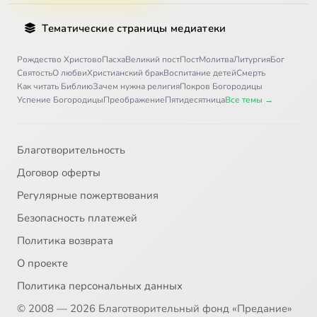
Тематические страницы медиатеки
Рождество Христово
Пасха
Великий пост
Пост
Молитва
Литургия
Бог
Святость
О любви
Христианский брак
Воспитание детей
Смерть
Как читать Библию
Зачем нужна религия
Покров Богородицы
Успение Богородицы
Преображение
Пятидесятница
Все темы →
Благотворительность
Договор оферты
Регулярные пожертвования
Безопасность платежей
Политика возврата
О проекте
Политика персональных данных
© 2008 — 2026 Благотворительный фонд «Предание»