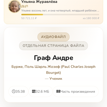
Ульяна Журавлёва
ДЦП
Ульяне восемь лет, и она четвертый, младший ребёнок в
многодетной семье. И с самого рождения Ульяну лечат.
Несколько операций, ежедневные процедуры,
50 721,11 ₽
из 180 000 ₽
длительные реабилитации и беско…
АУДИОФАЙЛ
ОТДЕЛЬНАЯ СТРАНИЦА ФАЙЛА
Граф Андре
Бурже, Поль Шарль Жозеф (Paul Charles Joseph
Bourget)
—
Ученик
35:38
32.6 МБ
Часть произведения