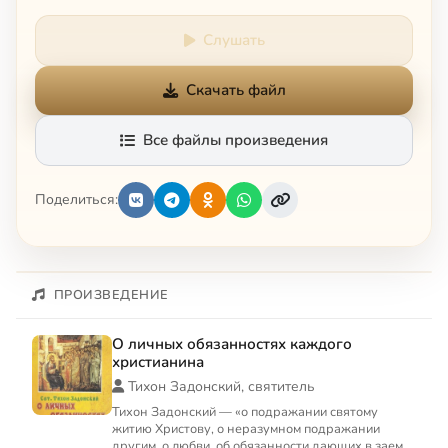
Слушать
Скачать файл
Все файлы произведения
Поделиться:
ПРОИЗВЕДЕНИЕ
О личных обязанностях каждого
христианина
Тихон Задонский, святитель
Тихон Задонский — «о подражании святому
житию Христову, о неразумном подражании
другим, о любви, об обязанности дающих в заем,