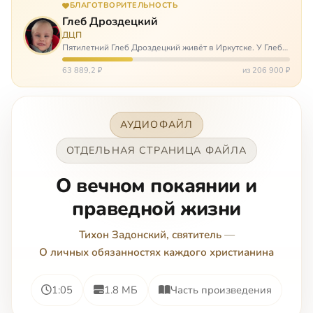
БЛАГОТВОРИТЕЛЬНОСТЬ
Глеб Дроздецкий
ДЦП
Пятилетний Глеб Дроздецкий живёт в Иркутске. У Глеба
ДЦП из-за перенесённого в младенчестве менингита,
но его положение осложняется эпилепсией, с которой
63 889,2 ₽
из 206 900 ₽
долгое время была невозмож…
АУДИОФАЙЛ
ОТДЕЛЬНАЯ СТРАНИЦА ФАЙЛА
О вечном покаянии и
праведной жизни
Тихон Задонский, святитель
—
О личных обязанностях каждого христианина
1:05
1.8 МБ
Часть произведения