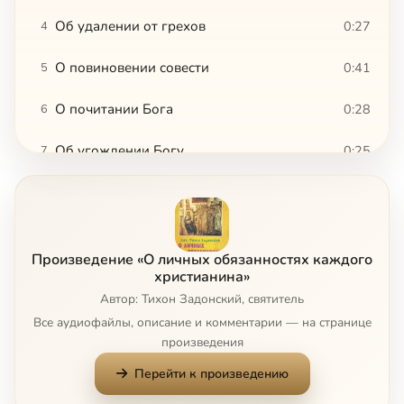
Об удалении от грехов
0:27
4
О повиновении совести
0:41
5
О почитании Бога
0:28
6
Об угождении Богу
0:25
7
Зачем делать добрые дела
0:32
8
О поминании имени Бога
1:45
9
Произведение «О личных обязанностях каждого
О поминании имени Божиего всуе
0:50
10
христианина»
Автор: Тихон Задонский, святитель
Почему надо любить Бога
1:29
11
Все аудиофайлы, описание и комментарии — на странице
произведения
О благодарении Бога
2:52
12
Перейти к произведению
О вспоминании Бога при всяком деле
6:10
13