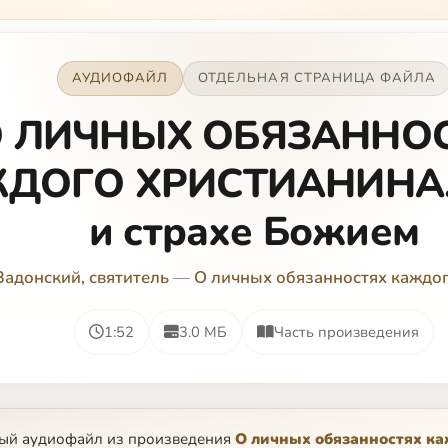
кроме своих п…
АУДИОФАЙЛ
ОТДЕЛЬНАЯ СТРАНИЦА ФАЙЛА
 ЛИЧНЫХ ОБЯЗАННО
ДОГО ХРИСТИАНИНА. 
и страхе Божием
Задонский, святитель
—
О личных обязанностях каждо
1:52
3.0 МБ
Часть произведения
ный аудиофайл из произведения
О личных обязанностях к