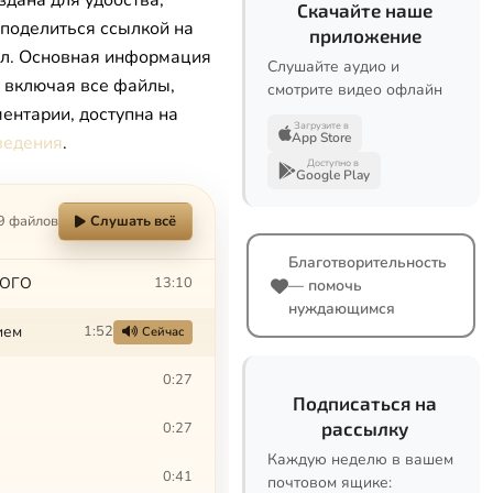
здана для удобства,
Скачайте наше
 поделиться ссылкой на
приложение
л. Основная информация
Слушайте аудио и
, включая все файлы,
смотрите видео офлайн
ентарии, доступна на
Загрузите в
App Store
ведения
.
Доступно в
Google Play
9 файлов
Слушать всё
Благотворительность
КОГО
13:10
— помочь
нуждающимся
ием
1:52
Сейчас
0:27
Подписаться на
рассылку
0:27
Каждую неделю в вашем
0:41
почтовом ящике: