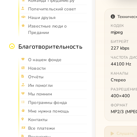
Команда Предание.ру
Попечительский совет
Техничес
Наши друзья
КОДЕК
Известные люди о
mjpeg
Предании
БИТРЕЙТ
Благотворительность
227 kbps
ЧАСТОТА ДИ
О нашем фонде
44100 Hz
Новости
КАНАЛЫ
Отчёты
Стерео
Им помогли
РАЗРЕШЕНИ
Мы помним
400×400
Программы фонда
ФОРМАТ
Мне нужна помощь
MP2/3 (MPEG 
Контакты
Все платежи
Слушать
Реквизиты