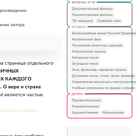
ФИЛЬМЫ И ТВ
Документальные фильмы
произведении
Художественные фильмы
ТВ-передачи
Семейное кино
ения автора
МУЗЫКА
Богослужебное пение Русской Правосл
Колокольный звон
Песнопения поместных церквей
Классическая музыка
Авторская песня
на странице отдельного
Эстрадная песня
Этно, фольклор, народная музыка
ЛИЧНЫХ
Духовные канты, стихи, песни, романсы
ЯХ КАЖДОГО
Современная вокальная и инструментал
О вере и страхе
Учебные материалы по музыке и пению
ый является частью
ДЕТЯМ
Просветительское
Развлекательное
нностях каждого
Художественное
Музыкальное