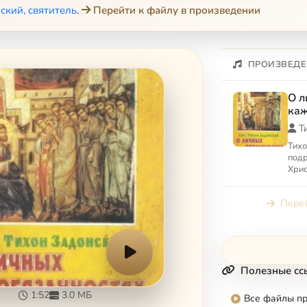
ский, святитель
.
Перейти к файлу в произведении
ПРОИЗВЕДЕ
О л
каж
Т
Тихо
под
Хрис
подр
обяз
Перей
оско
Полезные сс
1:52
3.0 МБ
Все файлы п