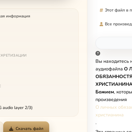
Этот файл в 
кая информация
Все произвед
СКРЕТИЗАЦИИ
Вы находитесь 
аудиофайла
О 
ОБЯЗАННОСТ
ХРИСТИАНИНА. 
Е
Божием
, котор
произведения
О личных обяза
audio layer 2/3)
христианина
.
Скачать файл