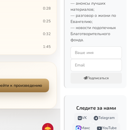
— анонсы лучших
0:28
материалов;
— разговор о жизни по
0:25
Евангелию;
— новости подопечных
Благотворительного
0:32
фонда.
1:45
0:50
1:29
Подписаться
2:52
ейти к произведению
6:10
Следите за нами
0:46
VK
Telegram
0:30
Макс
YouTube