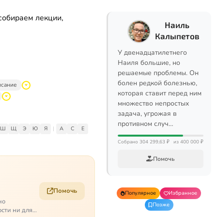
собираем лекции,
Наиль
Калыпетов
У двенадцатилетнего
Наиля большие, но
решаемые проблемы. Он
болен редкой болезнью,
исание
которая ставит перед ним
множество непростых
задача, угрожая в
противном случ…
Ш
Щ
Э
Ю
Я
|
A
C
E
Собрано 304 299,63 ₽
из 400 000 ₽
Помочь
Помочь
Популярное
Избранное
но
Позже
ости ни для