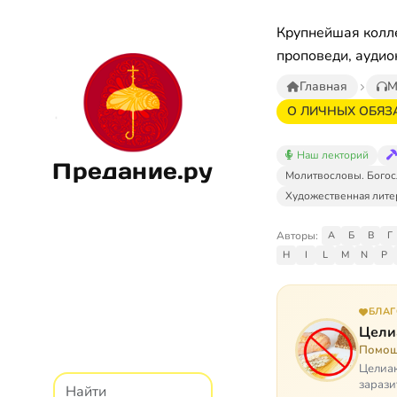
Крупнейшая колле
проповеди, аудио
Главная
М
О ЛИЧНЫХ ОБЯЗА
Наш лекторий
Предание.ру
Молитвословы. Богос
Художественная лите
Авторы:
А
Б
В
Г
H
I
L
M
N
P
БЛА
Цели
Помощ
Целиак
зарази