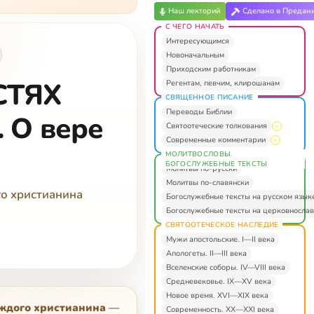
Наш лекторий
Сделано в Предан
С ЧЕГО НАЧАТЬ
Интересующимся
Новоначальным
Приходским работникам
СТЯХ
Регентам, певчим, клирошанам
СВЯЩЕННОЕ ПИСАНИЕ
Переводы Библии
О вере
Святоотеческие толкования
Современные комментарии
МОЛИТВОСЛОВЫ.
БОГОСЛУЖЕБНЫЕ ТЕКСТЫ
Молитвы по-русски
Молитвы по-славянски
го христианина
Богослужебные тексты на русском язык
Богослужебные тексты на церковнослав
СВЯТООТЕЧЕСКОЕ НАСЛЕДИЕ
Мужи апостольские. I—II века
Апологеты. II—III века
Вселенские соборы. IV—VIII века
Средневековье. IX—XV века
Новое время. XVI—XIX века
аждого христианина
—
Современность. XX—XXI века