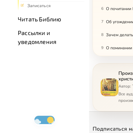
Записаться
6
О почитании 
Читать Библию
7
Об угождени
Рассылки и
8
Зачем делать
уведомления
9
О поминании
10
О поминании
Произ
11
Почему надо
христ
Автор: 
12
О благодарен
Все ау
13
О вспоминани
произв
14
О чем рассуж
15
У кого проси
Подписаться н