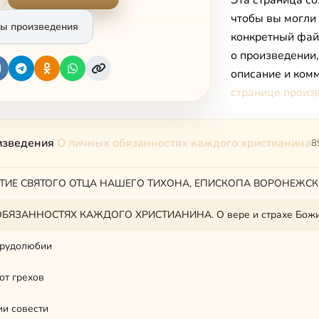
Эта страница со
чтобы вы могли
ы произведения
конкретный фай
о произведении
описание и комм
странице произ
изведения
О личных обязанностях каждого христианина
8
ТИЕ СВЯТОГО ОТЦА НАШЕГО ТИХОНА, ЕПИСКОПА ВОРОНЕЖС
БЯЗАННОСТЯХ КАЖДОГО ХРИСТИАНИНА. О вере и страхе Бож
трудолюбии
от грехов
и совести