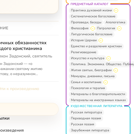
ПРЕДМЕТНЫЙ КАТАЛОГ
Практика духовной жизни
Систематическое богословие
Проповеди, беседы
Апологетика
НИЕ
Философия
Патрология
Литургическое богословие
История Церкви
ичных обязанностях
Единство и разделения христиан
дого христианина
Религиоведение
ихон Задонский, святитель
Искусство и культура
н Задонский — «о
Политика. Экономика. Общество. Публи
ражании святому житию
Жития святых, биографии
тову, о неразумном
Мемуары, дневники, письма
ажании другим, о любви, об
Семья и воспитание
анности дающих в заем, об
Психология и терапия
ти к произведению
рбляющих и оскор...
Материалы о благотворительности
Материалы на иностранных языках
ХУДОЖЕСТВЕННАЯ ЛИТЕРАТУРА
Русская литература
ылки
Переводная поэзия
Русская поэзия
роизведения
Зарубежная литература