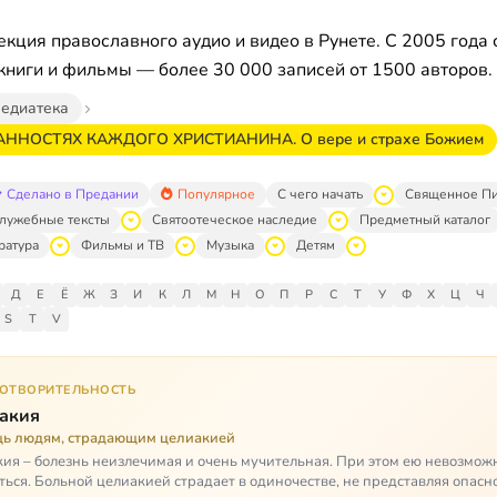
кция православного аудио и видео в Рунете. С 2005 года 
книги и фильмы — более 30 000 записей от 1500 авторов.
едиатека
ННОСТЯХ КАЖДОГО ХРИСТИАНИНА. О вере и страхе Божием
Сделано в Предании
Популярное
С чего начать
Священное П
лужебные тексты
Святоотеческое наследие
Предметный каталог
ратура
Фильмы и ТВ
Музыка
Детям
Д
Е
Ё
Ж
З
И
К
Л
М
Н
О
П
Р
С
Т
У
Ф
Х
Ц
Ч
S
T
V
ГОТВОРИТЕЛЬНОСТЬ
акия
ь людям, страдающим целиакией
ия – болезнь неизлечимая и очень мучительная. При этом ею невозмож
ться. Больной целиакией страдает в одиночестве, не представляя опасн