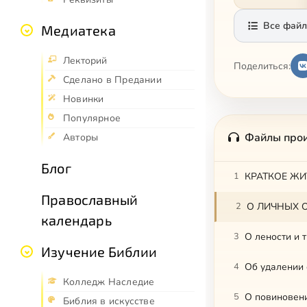
Все файл
Медиатека
Лекторий
Поделиться:
Сделано в Предании
Новинки
Популярное
Файлы про
Авторы
Блог
1
КРАТКОЕ ЖИ
Православный
2
О ЛИЧНЫХ О
календарь
3
О лености и 
Изучение Библии
4
Об удалении 
Колледж Наследие
5
О повиновени
Библия в искусстве