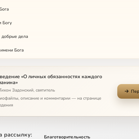
Бога
и Богу
 добрые дела
 имени Бога
 имени Божиего всуе
ведение «О личных обязанностях каждого
 любить Бога
ианина»
Тихон Задонский, святитель
ии Бога
Пер
диофайлы, описание и комментарии — на странице
и Бога при всяком деле
едения
дать, начиная дело
ть помощи в делах
а рассылку:
Благотворительность