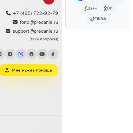
0:57
Дзен
OK
+7 (495) 722-92-79
TikTok
1:56
fond@predanie.ru
support@predanie.ru
0:29
(техн.вопросы)
0:48
0:51
Мне нужна помощь
3:37
0:46
1:37
1:39
1:11