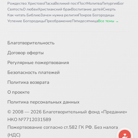
Рождество Христово
Пасха
Великий пост
Пост
Молитва
Литургия
Бог
Святость
О любви
Христианский брак
Воспитание детей
Смерть
Как читать Библию
Зачем нужна религия
Покров Богородицы
Успение Богородицы
Преображение
Пятидесятница
Все темы →
Благотворительность
Договор оферты
Регулярные пожертвования
Безопасность платежей
Политика возврата
О проекте
Политика персональных данных
© 2008 — 2026 Благотворительный фонд «Предание»
НКО №7712031589
Пожертвование согласно ст.582 ГК РФ. Без налога
(НДС)