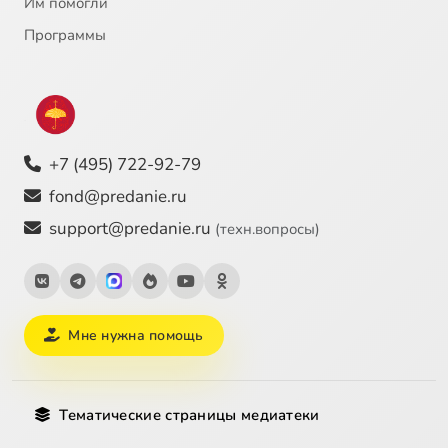
Им помогли
Прот. В. Грищук. Литургия свт. Иоанна Златоуста. 1. От начала до малого входа
1:26:43
26
Программы
Прот. В. Грищук. Облачения священнослужителей
1:13:00
27
+7 (495) 722-92-79
fond@predanie.ru
support@predanie.ru
(техн.вопросы)
Мне нужна помощь
Тематические страницы медиатеки