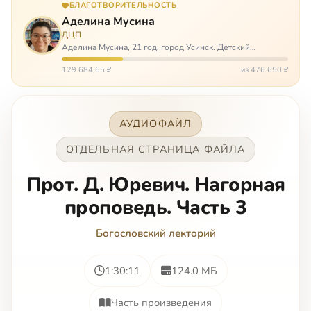
БЛАГОТВОРИТЕЛЬНОСТЬ
Аделина Мусина
ДЦП
Аделина Мусина, 21 год, город Усинск. Детский
церебральный паралич, передвигается на ходунках или
коляске. Аделине требуется помощь, чтобы ноги
129 684,65 ₽
из 476 650 ₽
окончательно не перестали слушаться…
АУДИОФАЙЛ
ОТДЕЛЬНАЯ СТРАНИЦА ФАЙЛА
Прот. Д. Юревич. Нагорная
проповедь. Часть 3
Богословский лекторий
1:30:11
124.0 МБ
Часть произведения