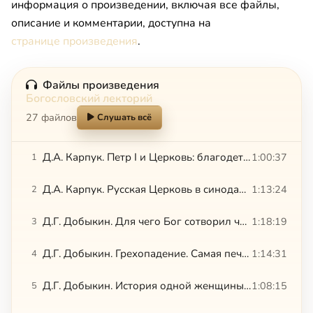
информация о произведении, включая все файлы,
описание и комментарии, доступна на
странице произведения
.
Файлы произведения
Богословский лекторий
27 файлов
Слушать всё
Д.А. Карпук. Петр I и Церковь: благодетель или антихрист?
1:00:37
1
Д.А. Карпук. Русская Церковь в синодальный период был ли обер-прокурор главой Церкви?
1:13:24
2
Д.Г. Добыкин. Для чего Бог сотворил человека? (по книге Бытия)
1:18:19
3
Д.Г. Добыкин. Грехопадение. Самая печальная история на свете
1:14:31
4
Д.Г. Добыкин. История одной женщины библейская книга Руфь
1:08:15
5