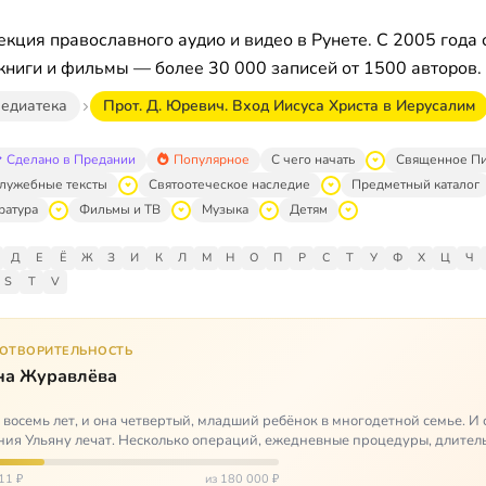
кция православного аудио и видео в Рунете. С 2005 года 
книги и фильмы — более 30 000 записей от 1500 авторов.
едиатека
Прот. Д. Юревич. Вход Иисуса Христа в Иерусалим
Сделано в Предании
Популярное
С чего начать
Священное П
лужебные тексты
Святоотеческое наследие
Предметный каталог
ратура
Фильмы и ТВ
Музыка
Детям
Д
Е
Ё
Ж
З
И
К
Л
М
Н
О
П
Р
С
Т
У
Ф
Х
Ц
Ч
S
T
V
ГОТВОРИТЕЛЬНОСТЬ
на Журавлёва
 восемь лет, и она четвертый, младший ребёнок в многодетной семье. И 
ия Ульяну лечат. Несколько операций, ежедневные процедуры, длител
итации и беско…
11 ₽
из 180 000 ₽