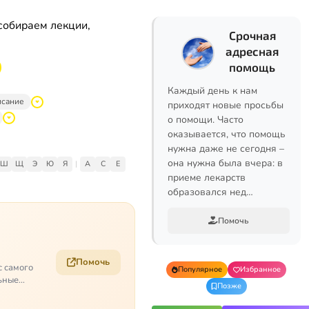
собираем лекции,
Срочная
адресная
помощь
Каждый день к нам
исание
приходят новые просьбы
о помощи. Часто
оказывается, что помощь
нужна даже не сегодня –
она нужна была вчера: в
Ш
Щ
Э
Ю
Я
|
A
C
E
приеме лекарств
образовался нед…
Помочь
Помочь
с самого
Популярное
Избранное
ьные
Позже