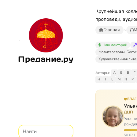
Крупнейшая колле
проповеди, аудио
Главная
М
Наш лекторий
Молитвословы. Богос
Предание.ру
Художественная лите
Авторы:
А
Б
В
Г
H
I
L
M
N
P
БЛА
Улья
ДЦП
Ульяне
рожден
реабил
50 621,