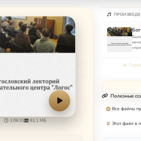
ПРОИЗВЕДЕ
Бог
Была
мечо
скри
сотв
друг
Перей
Полезные сс
Все файлы п
1:06:31
61.1 МБ
Этот файл в 