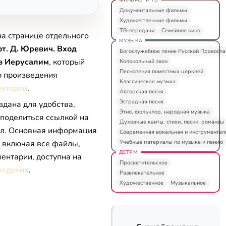
Документальные фильмы
Художественные фильмы
ТВ-передачи
Семейное кино
на странице отдельного
МУЗЫКА
т. Д. Юревич. Вход
Богослужебное пение Русской Правосл
в Иерусалим
, который
Колокольный звон
Песнопения поместных церквей
ю произведения
Классическая музыка
екторий
.
Авторская песня
Эстрадная песня
здана для удобства,
Этно, фольклор, народная музыка
 поделиться ссылкой на
Духовные канты, стихи, песни, романсы
л. Основная информация
Современная вокальная и инструментал
Учебные материалы по музыке и пению
, включая все файлы,
ДЕТЯМ
ентарии, доступна на
Просветительское
ведения
.
Развлекательное
Художественное
Музыкальное