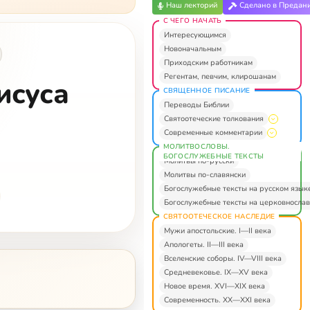
Наш лекторий
Сделано в Предан
С ЧЕГО НАЧАТЬ
Интересующимся
Новоначальным
Приходским работникам
Регентам, певчим, клирошанам
исуса
СВЯЩЕННОЕ ПИСАНИЕ
Переводы Библии
м
Святоотеческие толкования
Современные комментарии
МОЛИТВОСЛОВЫ.
БОГОСЛУЖЕБНЫЕ ТЕКСТЫ
Молитвы по-русски
Молитвы по-славянски
Богослужебные тексты на русском язык
Богослужебные тексты на церковнослав
СВЯТООТЕЧЕСКОЕ НАСЛЕДИЕ
Мужи апостольские. I—II века
Апологеты. II—III века
Вселенские соборы. IV—VIII века
Средневековье. IX—XV века
Новое время. XVI—XIX века
Современность. XX—XXI века