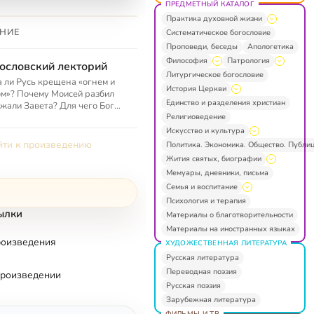
ПРЕДМЕТНЫЙ КАТАЛОГ
Практика духовной жизни
НИЕ
Систематическое богословие
Проповеди, беседы
Апологетика
Философия
Патрология
ословский лекторий
Литургическое богословие
 ли Русь крещена «огнем и
История Церкви
м»? Почему Моисей разбил
Единство и разделения христиан
жали Завета? Для чего Бог
Религиоведение
орил человека? — и многие
ие темы
Искусство и культура
ти к произведению
Политика. Экономика. Общество. Публи
Жития святых, биографии
Мемуары, дневники, письма
Семья и воспитание
Психология и терапия
ылки
Материалы о благотворительности
Материалы на иностранных языках
роизведения
ХУДОЖЕСТВЕННАЯ ЛИТЕРАТУРА
Русская литература
Переводная поэзия
произведении
Русская поэзия
Зарубежная литература
ФИЛЬМЫ И ТВ