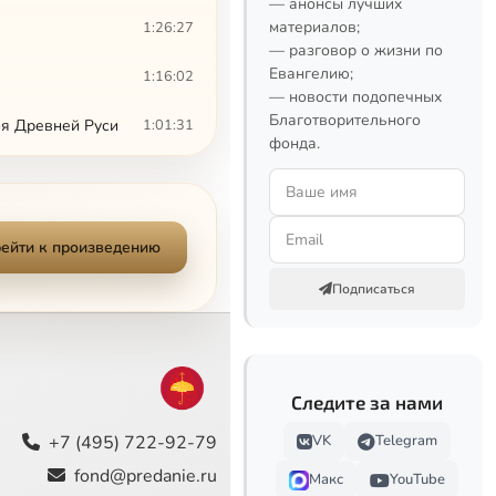
— анонсы лучших
материалов;
1:26:27
— разговор о жизни по
Евангелию;
1:16:02
— новости подопечных
Благотворительного
ия Древней Руси
1:01:31
фонда.
постола язычников“
1:14:23
1:35:49
ейти к произведению
го города
1:08:48
Подписаться
1:22:45
1:10:21
Следите за нами
1:32:44
+7 (495) 722-92-79
VK
Telegram
1:24:21
fond@predanie.ru
Макс
YouTube