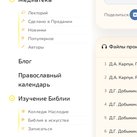
Лекторий
Поделиться:
Сделано в Предании
Новинки
Популярное
Файлы про
Авторы
Блог
1
Д.А. Карпук. 
Православный
2
Д.А. Карпук.
календарь
3
Д.Г. Добыкин
Изучение Библии
4
Д.Г. Добыкин
Колледж Наследие
5
Д.Г. Добыкин
Библия в искусстве
Записаться
6
Д.Г. Добыкин.