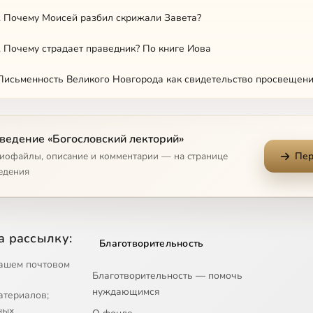
. Почему Моисей разбил скрижали Завета?
. Почему страдает праведник? По книге Иова
. Письменность Великого Новгорода как свидетельство просвещен
 О чем говорил апостол Павел? Центральная тема благовестия “а
ведение «Богословский лекторий»
. Христианское исскусство древней Руси
диофайлы, описание и комментарии — на странице
Пер
ьцев. Иерусалим от Давида до Христа библейская археология свято
едения
вич. Церкви Апокалипсиса. Лекция 1
вич. Крещение Иисуса Христа
а рассылку:
Благотворительность
вич. Малый апокалипсис
ашем почтовом
Благотворительность — помочь
нуждающимся
вич. Нагорная проповедь. Часть 1
атериалов;
ных