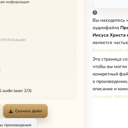
кая информация
Вы находитесь 
аудиофайла
Про
Иисуса Христа 
СКРЕТИЗАЦИИ
является часть
Богословский л
Эта страница со
чтобы вы могли
Е
конкретный фай
о произведении
описание и комм
audio layer 2/3)
странице произ
Скачать файл
ы произведения