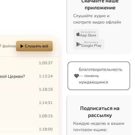
Скачайте наше
приложение
Слушайте аудио и
смотрите видео офлайн
Загрузите в
App Store
Доступно в
Google Play
7 файлов
Слушать всё
1:00:37
Благотворительность
— помочь
авой Церкви?
1:13:24
нуждающимся
1:18:19
1:14:31
Подписаться на
рассылку
1:08:15
Каждую неделю в вашем
1:18:00
почтовом ящике: