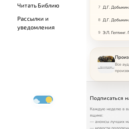
Читать Библию
7
Д.Г. Добыкин
Рассылки и
8
Д.Г. Добыкин
уведомления
9
Э.Л. Гептинг
10
М.В. Ковшов.
Произ
11
М.В. Волкова
Все ау
12
Прот. Д. Гол
произв
13
Прот. Д. Юре
14
Прот. Д. Юре
Подписаться н
15
Прот. Д. Юре
Каждую неделю в в
ящике:
16
Прот. Д. Юре
— анонсы лучших м
— новости подопеч