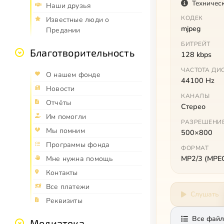
Техничес
Наши друзья
КОДЕК
Известные люди о
mjpeg
Предании
БИТРЕЙТ
Благотворительность
128 kbps
ЧАСТОТА ДИ
О нашем фонде
44100 Hz
Новости
КАНАЛЫ
Отчёты
Стерео
Им помогли
РАЗРЕШЕНИ
Мы помним
500×800
Программы фонда
ФОРМАТ
MP2/3 (MPEG 
Мне нужна помощь
Контакты
Все платежи
Слушать
Реквизиты
Все файл
Медиатека