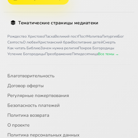
Письма студентам Московской Духовной Академии. Письмо 15. Завещание
8:03
34
Тематические страницы медиатеки
Рождество Христово
Пасха
Великий пост
Пост
Молитва
Литургия
Бог
Святость
О любви
Христианский брак
Воспитание детей
Смерть
Как читать Библию
Зачем нужна религия
Покров Богородицы
Успение Богородицы
Преображение
Пятидесятница
Все темы →
Благотворительность
Договор оферты
Регулярные пожертвования
Безопасность платежей
Политика возврата
О проекте
Политика персональных данных