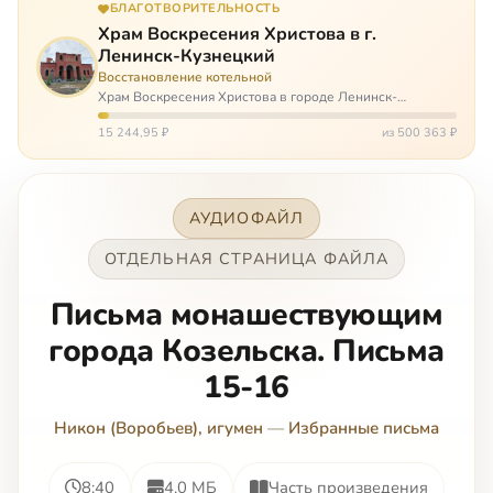
БЛАГОТВОРИТЕЛЬНОСТЬ
Храм Воскресения Христова в г.
Ленинск-Кузнецкий
Восстановление котельной
Храм Воскресения Христова в городе Ленинск-
Кузнецкий в Кемеровской области – совсем новый, он
открылся всего 20 назад. И сейчас храм может вообще
15 244,95 ₽
из 500 363 ₽
закрыться. Потому что это Сибирь,…
АУДИОФАЙЛ
ОТДЕЛЬНАЯ СТРАНИЦА ФАЙЛА
Письма монашествующим
города Козельска. Письма
15-16
Никон (Воробьев), игумен
—
Избранные письма
8:40
4.0 МБ
Часть произведения