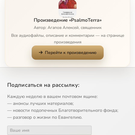
4 текст (попроще)
1:22
9
Произведение «PsalmoTerra»
Пс. 5 текст и «колыбелька»
2:51
10
Автор: Агапов Алексей, священник
Все аудиофайлы, описание и комментарии — на странице
Пс. 5 текст (попроще)
1:49
11
произведения
Перейти к произведению
Ъ и Ь (еръ и ерь), процесс чтения
10:07
12
Пс. 6 текст
2:03
13
Про пс. 6
6:46
14
Подписаться на рассылку:
Пс. 7 текст
3:05
15
Каждую неделю в вашем почтовом ящике:
— анонсы лучших материалов;
Пс. 8 текст (пение_ vs. пс. 6)
1:42
16
— новости подопечных Благотворительного фонда;
— разговор о жизни по Евангелию.
Про пс. 8
12:28
17