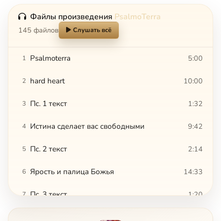
Файлы произведения
PsalmoTerra
145 файлов
Слушать всё
Psalmoterra
5:00
1
hard heart
10:00
2
Пс. 1 текст
1:32
3
Истина сделает вас свободными
9:42
4
Пс. 2 текст
2:14
5
Ярость и палица Божья
14:33
6
Пс. 3 текст
1:20
7
Пс. 4 текст
1:36
8