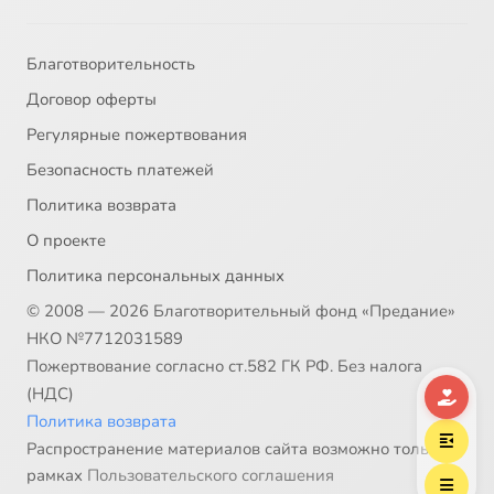
Пс. 14 текст
1:15
38
Благотворительность
Про пс. 14-ч.1
8:21
39
Договор оферты
Про пс. 14-ч.2
10:50
40
Регулярные пожертвования
Безопасность платежей
Про пс. 14 (все и сразу)
20:40
41
Политика возврата
Пс. 136, гл.3
2:30
42
О проекте
Политика персональных данных
Пс. 15 текст
2:15
43
© 2008 — 2026 Благотворительный фонд «Предание»
Про пс. 15_1-3
12:19
44
НКО №7712031589
Пожертвование согласно ст.582 ГК РФ. Без налога
Про пс. 15-ч.2 «святым»
5:09
45
(НДС)
Политика возврата
Про пс. 15-ч.3 (стих 4, идолы)
13:43
46
Распространение материалов сайта возможно только в
рамках
Пользовательского соглашения
Про пс. 15_4-6
6:43
47