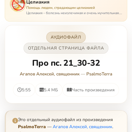
Целиакия
Помощь людям, страдающим целиакией
Целиакия – болезнь неизлечимая и очень мучительная.
При этом ею невозможно заразиться. Больной
целиакией страдает в одиночестве, не представляя
опасности ни для кого, кроме своих п…
АУДИОФАЙЛ
ОТДЕЛЬНАЯ СТРАНИЦА ФАЙЛА
Про пс. 21_30-32
Агапов Алексей, священник
—
PsalmoTerra
5:55
5.4 МБ
Часть произведения
Это отдельный аудиофайл из произведения
PsalmoTerra
—
Агапов Алексей, священник
.