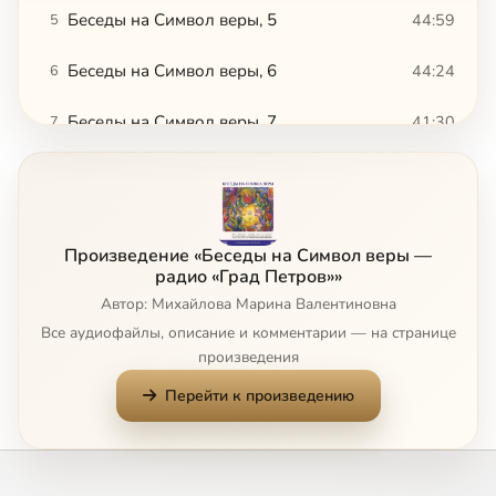
Беседы на Символ веры, 5
44:59
5
Беседы на Символ веры, 6
44:24
6
Беседы на Символ веры, 7
41:30
7
Беседы на Символ веры, 8
42:10
8
Беседы на Символ веры, 9
49:48
9
Произведение «Беседы на Символ веры —
Беседы на Символ веры,10
46:00
10
радио «Град Петров»»
Автор: Михайлова Марина Валентиновна
Беседы на Символ веры,11
43:20
11
Все аудиофайлы, описание и комментарии — на странице
произведения
Беседы на Символ веры,12
44:52
12
Перейти к произведению
Беседы на Символ веры,13
44:07
13
Беседы на Символ веры,14
47:49
14