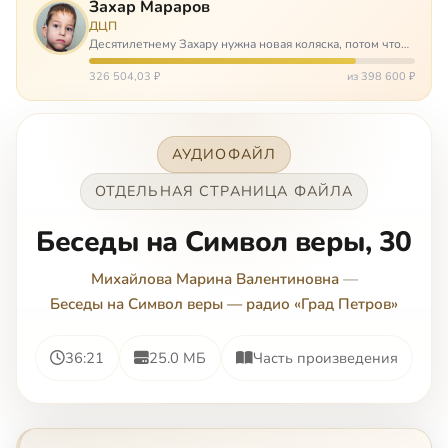
Захар Мараров
ДЦП
Десятилетнему Захару нужна новая коляска, потом что
старая сломалась. А без коляски он не сможет не только
просто выходить из дома, но и продолжать лечение в
326 504,03 ₽
из 398 600 ₽
реабилитационных центр…
АУДИОФАЙЛ
ОТДЕЛЬНАЯ СТРАНИЦА ФАЙЛА
Беседы на Символ веры, 30
Михайлова Марина Валентиновна
—
Беседы на Символ веры — радио «Град Петров»
36:21
25.0 МБ
Часть произведения