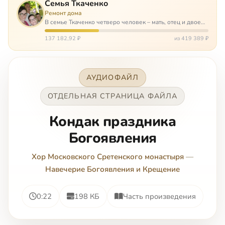
Семья Ткаченко
Ремонт дома
В семье Ткаченко четверо человек – мать, отец и двое
сыновей. И это семья – крепость. У них столько проблем
и бед, что хватило бы на много семей. Трое из четверых
137 182,92 ₽
из 419 389 ₽
– тяжело больны.…
АУДИОФАЙЛ
ОТДЕЛЬНАЯ СТРАНИЦА ФАЙЛА
Кондак праздника
Богоявления
Хор Московского Сретенского монастыря
—
Навечерие Богоявления и Крещение
0:22
198 КБ
Часть произведения