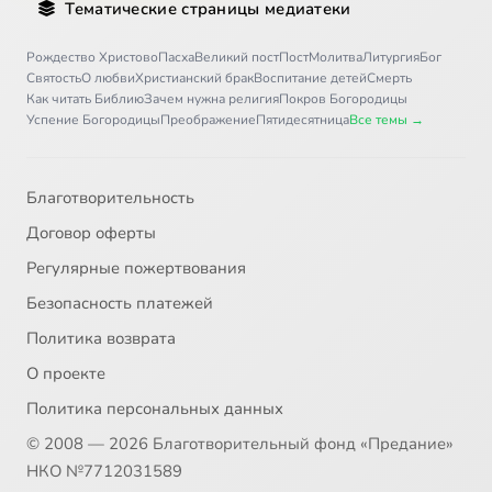
Тематические страницы медиатеки
Рождество Христово
Пасха
Великий пост
Пост
Молитва
Литургия
Бог
Святость
О любви
Христианский брак
Воспитание детей
Смерть
Как читать Библию
Зачем нужна религия
Покров Богородицы
Успение Богородицы
Преображение
Пятидесятница
Все темы →
Благотворительность
Договор оферты
Регулярные пожертвования
Безопасность платежей
Политика возврата
О проекте
Политика персональных данных
© 2008 — 2026 Благотворительный фонд «Предание»
НКО №7712031589