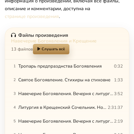
информация о произведении, включая все файлы,
описание и комментарии, доступна на
странице произведения
.
Файлы произведения
Навечерие Богоявления и Крещение
13 файлов
Слушать всё
Тропарь предпразднства Богоявления
0:32
1
Святое Богоявление. Стихиры на стиховне
1:33
2
Навечерие Богоявления. Вечерня с литургией святителя Василия Великого. Стихиры на Господи воззвах
3:52
3
Литургия в Крещенский Сочельник. Новодевичий монастырь
2:31:37
4
Навечерие Богоявления. Вечерня с литургией святителя Василия Великого. Тропарь и припевы после 6 паремии
2:19
5