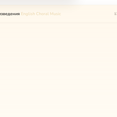
изведения
English Choral Music
1