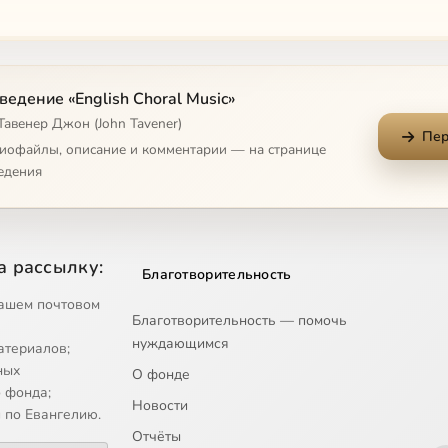
едение «English Choral Music»
Тавенер Джон (John Tavener)
Пер
диофайлы, описание и комментарии — на странице
едения
p3
а рассылку:
Благотворительность
ашем почтовом
Благотворительность — помочь
нуждающимся
атериалов;
ных
О фонде
 фонда;
Новости
 по Евангелию.
Отчёты