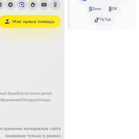
Дзен
OK
TikTok
Мне нужна помощь
кий брак
Воспитание детей
ображение
Пятидесятница
остранение материалов сайта
возможно только в рамках