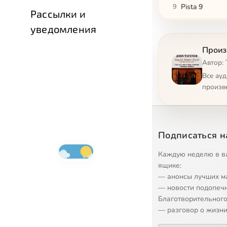
9
Pista 9
Рассылки и
уведомления
10
Pista 10
Произв
11
Pista 11
Автор: 
12
Pista 12
Все ау
произв
13
13 - Svyati.m
Подписаться н
Каждую неделю в в
ящике:
— анонсы лучших м
— новости подопеч
Благотворительного
— разговор о жизни