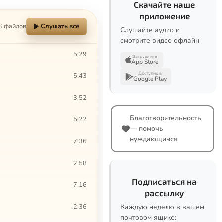
Скачайте наше
приложение
3 файлов
Слушать всё
Слушайте аудио и
смотрите видео офлайн
5:29
Загрузите в
App Store
Доступно в
5:43
Google Play
3:52
Благотворительность
5:22
— помочь
нуждающимся
7:36
2:58
Подписаться на
7:16
рассылку
2:36
Каждую неделю в вашем
почтовом ящике: