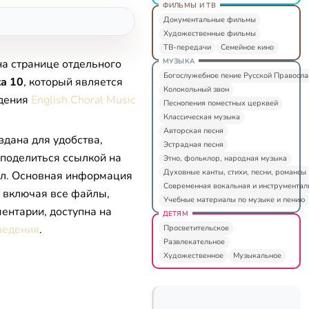
ФИЛЬМЫ И ТВ
Документальные фильмы
Художественные фильмы
ТВ-передачи
Семейное кино
МУЗЫКА
на странице отдельного
Богослужебное пение Русской Правосл
ta 10
, который является
Колокольный звон
едения
English Choral Music
Песнопения поместных церквей
Классическая музыка
Авторская песня
здана для удобства,
Эстрадная песня
 поделиться ссылкой на
Этно, фольклор, народная музыка
Духовные канты, стихи, песни, романсы
л. Основная информация
Современная вокальная и инструментал
, включая все файлы,
Учебные материалы по музыке и пению
ентарии, доступна на
ДЕТЯМ
ведения
.
Просветительское
Развлекательное
Художественное
Музыкальное