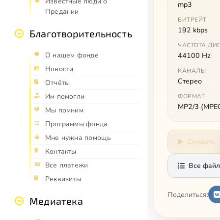
Известные люди о
mp3
Предании
БИТРЕЙТ
192 kbps
Благотворительность
ЧАСТОТА ДИ
О нашем фонде
44100 Hz
Новости
КАНАЛЫ
Стерео
Отчёты
Им помогли
ФОРМАТ
MP2/3 (MPEG 
Мы помним
Программы фонда
Мне нужна помощь
Слушать
Контакты
Все платежи
Все файл
Реквизиты
Поделиться:
Медиатека