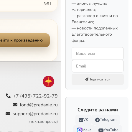
— анонсы лучших
3:51
материалов;
— разговор о жизни по
4:57
Сейчас
Евангелию;
— новости подопечных
4:21
Благотворительного
ейти к произведению
фонда.
3:35
13:20
Подписаться
+7 (495) 722-92-79
fond@predanie.ru
Следите за нами
support@predanie.ru
VK
Telegram
(техн.вопросы)
Макс
YouTube