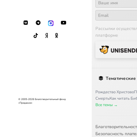
Рассылки осуществ
платформе
Тематические
Рождество Христово
П
Смерть
Как читать Б
© 2005-2026 Благотворительный фонд
«Предание»
Все темы →
Благотворительнос
Безопасность плат