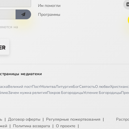
Им помогли
Программы
ляются на
 страницы медиатеки
асха
Великий пост
Пост
Молитва
Литургия
Бог
Святость
О любви
Христианс
иблию
Зачем нужна религия
Покров Богородицы
Успение Богородицы
Пре
ть
|
Договор оферты
|
Регулярные пожертвования
|
Распр
ежей
|
Политика возврата
|
О проекте
|