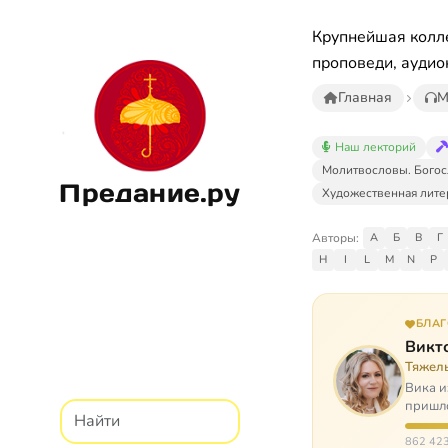
Крупнейшая колле
проповеди, аудио
Главная
М
Наш лекторий
Молитвословы. Богос
Предание.ру
Художественная лите
Авторы:
А
Б
В
Г
H
I
L
M
N
P
БЛА
Викт
Тяжел
Вика и
пришло
расту
862 423