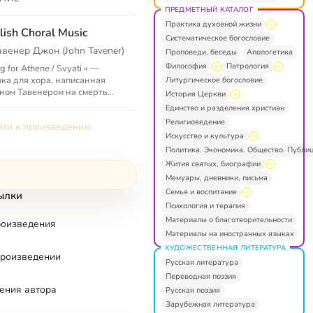
ПРЕДМЕТНЫЙ КАТАЛОГ
Практика духовной жизни
lish Choral Music
Систематическое богословие
авенер Джон (John Tavener)
Проповеди, беседы
Апологетика
Философия
Патрология
g for Athene / Svyati » —
ка для хора, написанная
Литургическое богословие
ом Тавенером на смерть
История Церкви
танской актрисы Афины
Единство и разделения христиан
дес (Athene Hariades). Она
Религиоведение
ти к произведению
е исп...
Искусство и культура
Политика. Экономика. Общество. Публи
Жития святых, биографии
Мемуары, дневники, письма
Семья и воспитание
ылки
Психология и терапия
Материалы о благотворительности
роизведения
Материалы на иностранных языках
ХУДОЖЕСТВЕННАЯ ЛИТЕРАТУРА
произведении
Русская литература
Переводная поэзия
ения автора
Русская поэзия
Зарубежная литература