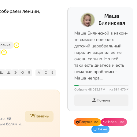
собираем лекции,
Маша
Билинская
Маше Билинской в каком-
то смысле повезло:
исание
детский церебральный
паралич зацепил её не
очень сильно. Но всё-
таки есть диагноз и есть
немалые проблемы –
Ш
Щ
Э
Ю
Я
|
A
C
E
Маша непра…
Собрано 48 012,37 ₽
из 584 470 ₽
Помочь
Помочь
те. Ей
Популярное
Избранное
ым болям и
Позже