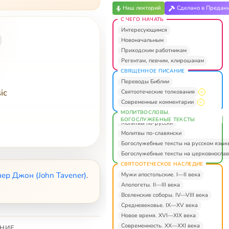
Наш лекторий
Сделано в Предан
С ЧЕГО НАЧАТЬ
Интересующимся
Новоначальным
Приходским работникам
Регентам, певчим, клирошанам
СВЯЩЕННОЕ ПИСАНИЕ
Переводы Библии
ic
Святоотеческие толкования
Современные комментарии
МОЛИТВОСЛОВЫ.
БОГОСЛУЖЕБНЫЕ ТЕКСТЫ
Молитвы по-русски
Молитвы по-славянски
Богослужебные тексты на русском язык
Богослужебные тексты на церковнослав
СВЯТООТЕЧЕСКОЕ НАСЛЕДИЕ
нер Джон (John Tavener)
.
Мужи апостольские. I—II века
Апологеты. II—III века
Вселенские соборы. IV—VIII века
Средневековье. IX—XV века
Новое время. XVI—XIX века
Современность. XX—XXI века
НИЕ