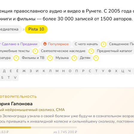
кция православного аудио и видео в Рунете. С 2005 года 
книги и фильмы — более 30 000 записей от 1500 авторов.
едиатека
Pista 10
Сделано в Предании
Популярное
С чего начать
Священное П
лужебные тексты
Святоотеческое наследие
Предметный каталог
ратура
Фильмы и ТВ
Музыка
Детям
Д
Е
Ё
Ж
З
И
К
Л
М
Н
О
П
Р
С
Т
У
Ф
Х
Ц
Ч
S
T
V
ГОТВОРИТЕЛЬНОСТЬ
ория Гапонова
ый нейромышечный сколиоз, СМА
з Зеленограда узнала о своей болезни уже будучи в сознательном возрас
сь привыкать к инвалидной коляске и сильнейшему сколиозу, постоянн
щей беспом…
,63 ₽
из 1 745 200 ₽