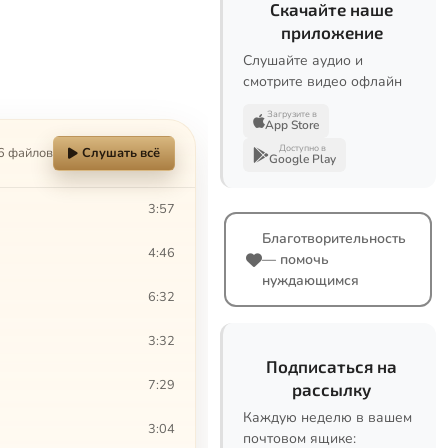
Скачайте наше
приложение
Слушайте аудио и
смотрите видео офлайн
Загрузите в
App Store
Доступно в
6 файлов
Слушать всё
Google Play
3:57
Благотворительность
4:46
— помочь
нуждающимся
6:32
3:32
Подписаться на
7:29
рассылку
Каждую неделю в вашем
3:04
почтовом ящике: