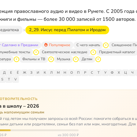
кция православного аудио и видео в Рунете. С 2005 года 
книги и фильмы — более 30 000 записей от 1500 авторов.
едиатека
2_29. Иисус перед Пилатом и Иродом
Сделано в Предании
Популярное
С чего начать
Священное П
лужебные тексты
Святоотеческое наследие
Предметный каталог
ратура
Фильмы и ТВ
Музыка
Детям
Д
Е
Ё
Ж
З
И
К
Л
М
Н
О
П
Р
С
Т
У
Ф
Х
Ц
Ч
S
T
V
ГОТВОРИТЕЛЬНОСТЬ
 в школу – 2026
ь малоимущим семьям
 год летом мы получаем запросы со всей России: помогите собраться в 
ными детьми или родителями, семьи без пап или мам, многодетные. Для
окуп…
26 ₽
из 300 000 ₽