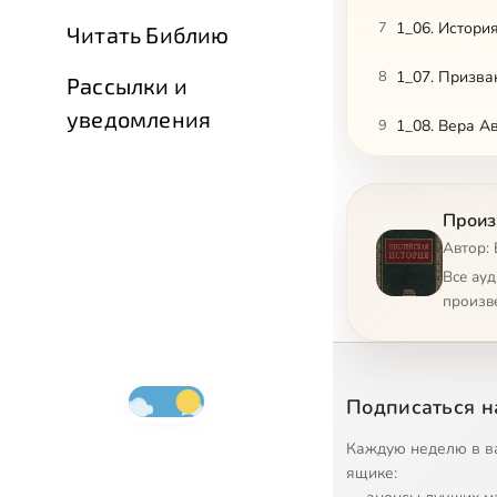
7
1_06. Истори
Читать Библию
8
1_07. Призв
Рассылки и
уведомления
9
1_08. Вера А
10
1_09. Содом 
Произ
11
1_10. Измаил
Автор:
12
1_11. Исаак
Все ау
произв
13
1_12. Смерть
14
1_13. Женить
Подписаться н
15
1_14. Иаков 
Каждую неделю в в
16
1_15. Странс
ящике: