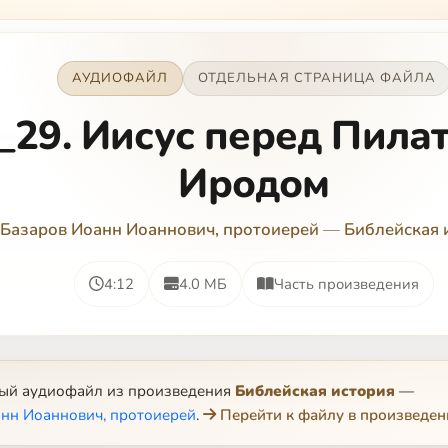
АУДИОФАЙЛ
ОТДЕЛЬНАЯ СТРАНИЦА ФАЙЛА
_29. Иисус перед Пила
Иродом
Базаров Иоанн Иоаннович, протоиерей
—
Библейская 
4:12
4.0 МБ
Часть произведения
ный аудиофайл из произведения
Библейская история
—
нн Иоаннович, протоиерей
.
Перейти к файлу в произведен