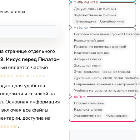
ФИЛЬМЫ И ТВ
Документальные фильмы
ения автора
Художественные фильмы
ТВ-передачи
Семейное кино
МУЗЫКА
Богослужебное пение Русской Правосл
Колокольный звон
Песнопения поместных церквей
на странице отдельного
Классическая музыка
9. Иисус перед Пилатом
Авторская песня
Эстрадная песня
рый является частью
Этно, фольклор, народная музыка
иблейская история
.
Духовные канты, стихи, песни, романсы
Современная вокальная и инструментал
здана для удобства,
Учебные материалы по музыке и пению
 поделиться ссылкой на
ДЕТЯМ
л. Основная информация
Просветительское
, включая все файлы,
Развлекательное
Художественное
Музыкальное
ентарии, доступна на
ведения
.