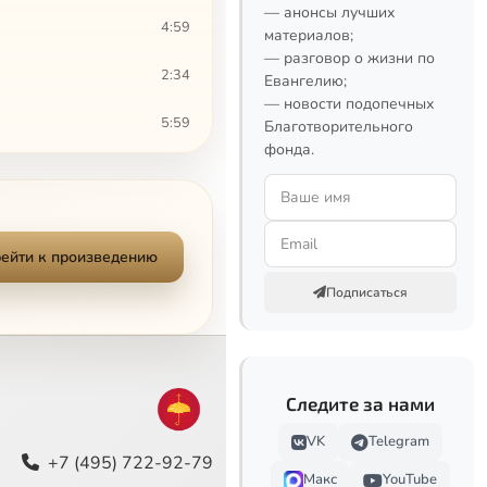
— анонсы лучших
4:59
материалов;
— разговор о жизни по
2:34
Евангелию;
— новости подопечных
5:59
Благотворительного
фонда.
2:35
2:43
ейти к произведению
2:56
Подписаться
1:11
3:47
Следите за нами
6:44
VK
Telegram
8:39
+7 (495) 722-92-79
Макс
YouTube