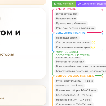
Наш лекторий
Сделано в Предан
С ЧЕГО НАЧАТЬ
Интересующимся
Новоначальным
Приходским работникам
том и
Регентам, певчим, клирошанам
СВЯЩЕННОЕ ПИСАНИЕ
Переводы Библии
Святоотеческие толкования
Современные комментарии
МОЛИТВОСЛОВЫ.
история
БОГОСЛУЖЕБНЫЕ ТЕКСТЫ
Молитвы по-русски
Молитвы по-славянски
Богослужебные тексты на русском язык
Богослужебные тексты на церковнослав
СВЯТООТЕЧЕСКОЕ НАСЛЕДИЕ
Мужи апостольские. I—II века
Апологеты. II—III века
Вселенские соборы. IV—VIII века
Средневековье. IX—XV века
ии
Новое время. XVI—XIX века
Современность. XX—XXI века