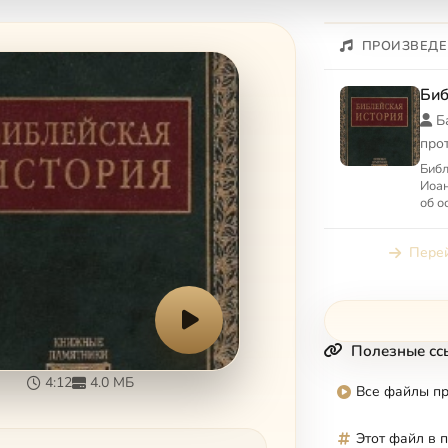
ПРОИЗВЕДЕ
Биб
Б
про
Библ
Иоан
об о
Ново
широ
Перей
Полезные сс
4:12
4.0 МБ
Все файлы п
Этот файл в 