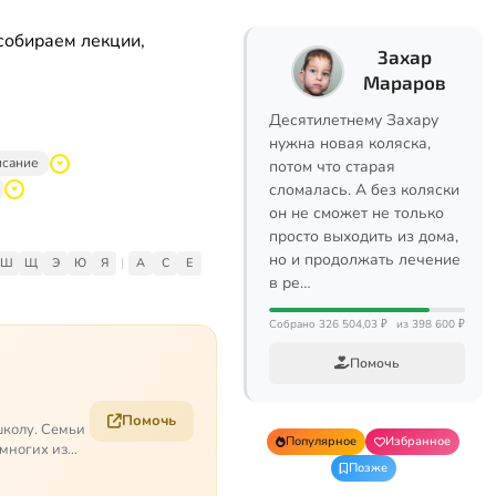
собираем лекции,
Захар
Мараров
Десятилетнему Захару
нужна новая коляска,
исание
потом что старая
сломалась. А без коляски
он не сможет не только
просто выходить из дома,
но и продолжать лечение
Ш
Щ
Э
Ю
Я
|
A
C
E
в ре…
Собрано 326 504,03 ₽
из 398 600 ₽
Помочь
Помочь
школу. Семьи
Популярное
Избранное
 многих из
Позже