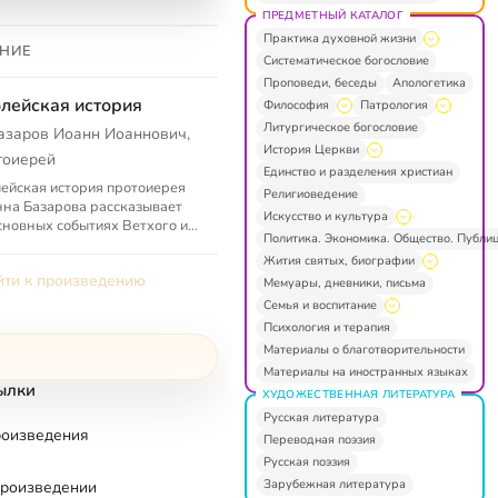
ПРЕДМЕТНЫЙ КАТАЛОГ
Практика духовной жизни
НИЕ
Систематическое богословие
Проповеди, беседы
Апологетика
лейская история
Философия
Патрология
Литургическое богословие
азаров Иоанн Иоаннович,
История Церкви
тоиерей
Единство и разделения христиан
ейская история протоиерея
Религиоведение
на Базарова рассказывает
Искусство и культура
сновных событиях Ветхого и
Политика. Экономика. Общество. Публи
го завета в доступной
Жития святых, биографии
кому кругу форме.
ти к произведению
Мемуары, дневники, письма
Семья и воспитание
Психология и терапия
Материалы о благотворительности
Материалы на иностранных языках
ылки
ХУДОЖЕСТВЕННАЯ ЛИТЕРАТУРА
Русская литература
роизведения
Переводная поэзия
Русская поэзия
Зарубежная литература
произведении