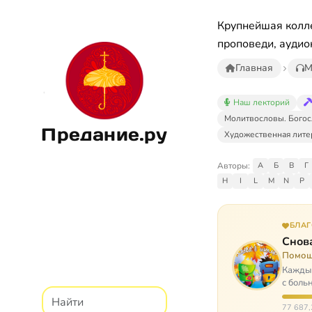
Крупнейшая колле
проповеди, аудио
Главная
М
Наш лекторий
Молитвословы. Богос
Предание.ру
Художественная лите
Авторы:
А
Б
В
Г
H
I
L
M
N
P
БЛА
Снова
Помощ
Каждый
с боль
них п
77 687,