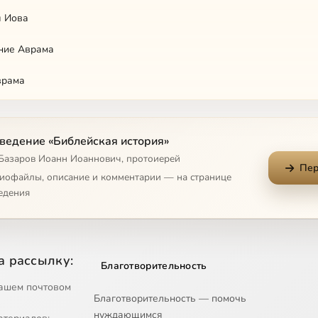
я Иова
ание Аврама
врама
и Гоморра
ведение «Библейская история»
 Базаров Иоанн Иоаннович, протоиерей
Пер
диофайлы, описание и комментарии — на странице
едения
 и погребение Сарры
ба Исаака
а рассылку:
Благотворительность
и Исав
ашем почтовом
Благотворительность — помочь
твование Иакова
нуждающимся