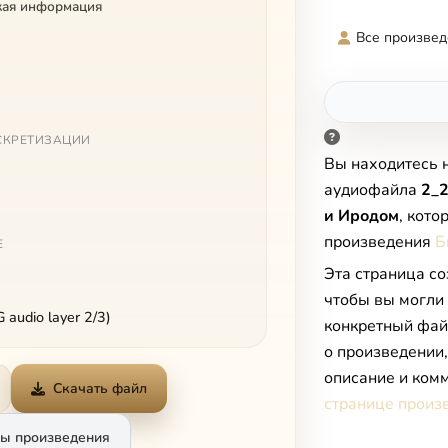
кая информация
Все произвед
СКРЕТИЗАЦИИ
Вы находитесь 
аудиофайла
2_2
и Иродом
, кото
произведения
Б
Е
Эта страница со
чтобы вы могли
audio layer 2/3)
конкретный фай
о произведении
описание и комм
Скачать файл
странице произ
ы произведения