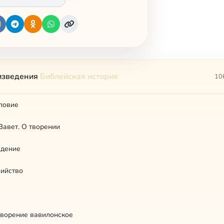
изведения
Библейская история
10
ловие
 Завет. О творении
адение
бийство
творение вавилонское