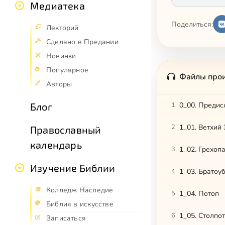
Медиатека
Поделиться:
Лекторий
Сделано в Предании
Новинки
Популярное
Файлы про
Авторы
Блог
1
0_00. Предис
2
1_01. Ветхий
Православный
календарь
3
1_02. Грехоп
Изучение Библии
4
1_03. Братоу
Колледж Наследие
5
1_04. Потоп
Библия в искусстве
6
1_05. Столпо
Записаться