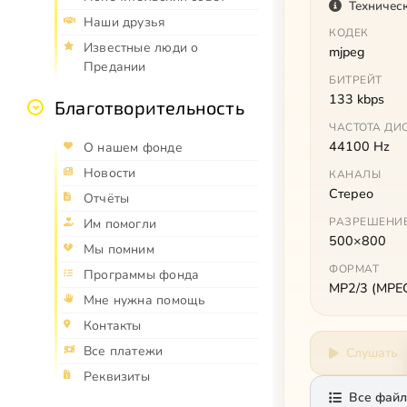
Техничес
Наши друзья
КОДЕК
Известные люди о
mjpeg
Предании
БИТРЕЙТ
133 kbps
Благотворительность
ЧАСТОТА ДИ
44100 Hz
О нашем фонде
Новости
КАНАЛЫ
Стерео
Отчёты
РАЗРЕШЕНИ
Им помогли
500×800
Мы помним
ФОРМАТ
Программы фонда
MP2/3 (MPEG 
Мне нужна помощь
Контакты
Все платежи
Слушать
Реквизиты
Все файл