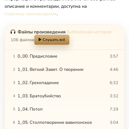
описание и комментарии, доступна на
странице произведения
.
Файлы произведения
Библейская история
106 файлов
Слушать всё
0_00. Предисловие
3:57
1
1_01. Ветхий Завет. О творении
4:46
2
1_02. Грехопадение
6:32
3
1_03. Братоубийство
3:32
4
1_04. Потоп
7:29
5
1_05. Столпотворение вавилонское
3:04
6