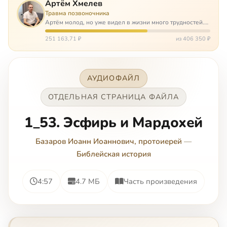
Артём Хмелев
Травма позвоночника
Артём молод, но уже видел в жизни много трудностей.
Он сирота, привык заботится о себе сам, но, когда
случилось несчастье, и он был парализован – остался на
251 163,71 ₽
из 406 350 ₽
попечении бабушки. И кр…
АУДИОФАЙЛ
ОТДЕЛЬНАЯ СТРАНИЦА ФАЙЛА
1_53. Эсфирь и Мардохей
Базаров Иоанн Иоаннович, протоиерей
—
Библейская история
4:57
4.7 МБ
Часть произведения