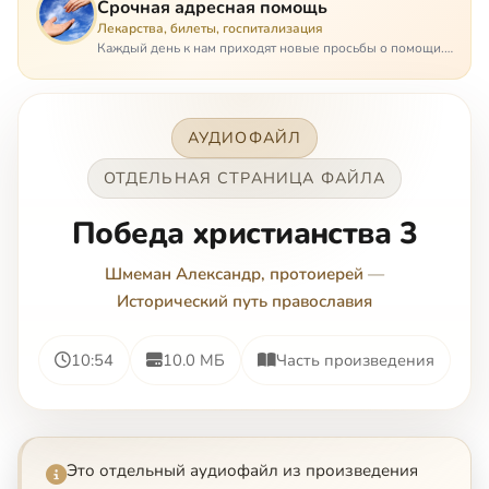
Срочная адресная помощь
Лекарства, билеты, госпитализация
Каждый день к нам приходят новые просьбы о помощи.
Часто оказывается, что помощь нужна даже не сегодня –
она нужна была вчера: в приеме лекарств образовался
недопустимый, опасный п…
АУДИОФАЙЛ
ОТДЕЛЬНАЯ СТРАНИЦА ФАЙЛА
Победа христианства 3
Шмеман Александр, протоиерей
—
Исторический путь православия
10:54
10.0 МБ
Часть произведения
Это отдельный аудиофайл из произведения