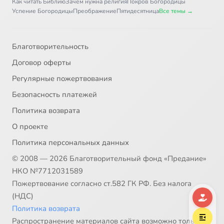
Как читать Библию
Зачем нужна религия
Покров Богородицы
Успение Богородицы
Преображение
Пятидесятница
Все темы →
Эпоха Вселенских Соборов 7
11:17
38
Эпоха Вселенских Соборов 8
9:51
39
Благотворительность
Договор оферты
Эпоха Вселенских Соборов 9
10:41
40
Регулярные пожертвования
Эпоха Вселенских Соборов 10
10:33
41
Безопасность платежей
Политика возврата
Эпоха Вселенских Соборов 11
9:46
42
О проекте
Эпоха Вселенских Соборов 12
9:50
43
Политика персональных данных
© 2008 — 2026 Благотворительный фонд «Предание»
Эпоха Вселенских Соборов 13
9:14
44
НКО №7712031589
Эпоха Вселенских Соборов 14
9:30
Пожертвование согласно ст.582 ГК РФ. Без налога
45
(НДС)
Эпоха Вселенских Соборов 15
10:20
46
Политика возврата
Распространение материалов сайта возможно только в