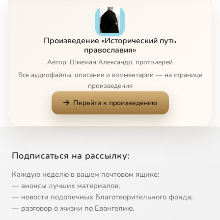
Церковь гонимая 1
7:47
8
Церковь гонимая 2
7:14
9
Произведение «Исторический путь
Церковь гонимая 3
9:01
10
православия»
Автор: Шмеман Александр, протоиерей
Церковь гонимая 4
9:16
11
Все аудиофайлы, описание и комментарии — на странице
произведения
Церковь гонимая 5
11:32
12
Перейти к произведению
Церковь гонимая 6
10:16
13
Церковь гонимая 7
10:12
14
Подписаться на рассылку:
Церковь гонимая 8
10:05
15
Каждую неделю в вашем почтовом ящике:
Церковь гонимая 9
9:18
16
— анонсы лучших материалов;
— новости подопечных Благотворительного фонда;
Церковь гонимая 10
11:52
17
— разговор о жизни по Евангелию.