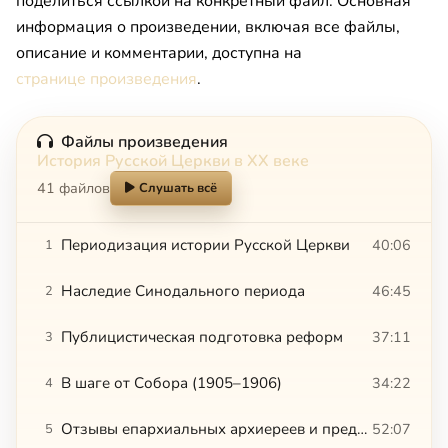
поделиться ссылкой на конкретный файл. Основная
информация о произведении, включая все файлы,
описание и комментарии, доступна на
странице произведения
.
Файлы произведения
История Русской Церкви в XX веке
41 файлов
Слушать всё
Периодизация истории Русской Церкви
40:06
1
Наследие Синодального периода
46:45
2
Публицистическая подготовка реформ
37:11
3
В шаге от Собора (1905–1906)
34:22
4
Отзывы епархиальных архиереев и предсоборное Присутствие
52:07
5