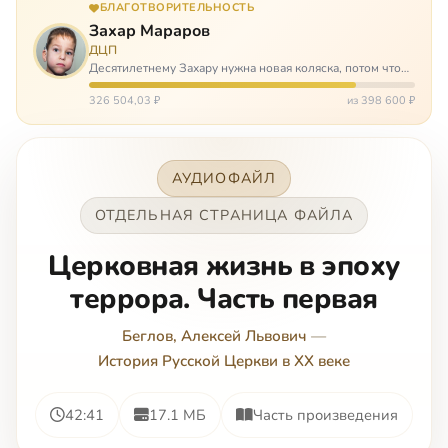
БЛАГОТВОРИТЕЛЬНОСТЬ
Захар Мараров
ДЦП
Десятилетнему Захару нужна новая коляска, потом что
старая сломалась. А без коляски он не сможет не только
просто выходить из дома, но и продолжать лечение в
326 504,03 ₽
из 398 600 ₽
реабилитационных центр…
АУДИОФАЙЛ
ОТДЕЛЬНАЯ СТРАНИЦА ФАЙЛА
Церковная жизнь в эпоху
террора. Часть первая
Беглов, Алексей Львович
—
История Русской Церкви в XX веке
42:41
17.1 МБ
Часть произведения