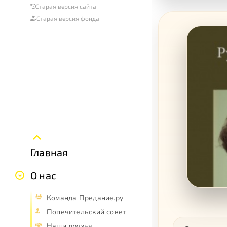
Старая версия сайта
Старая версия фонда
Главная
О нас
Команда Предание.ру
Попечительский совет
Наши друзья