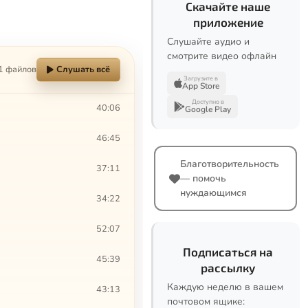
Скачайте наше
приложение
Слушайте аудио и
смотрите видео офлайн
1 файлов
Слушать всё
Загрузите в
App Store
Доступно в
40:06
Google Play
46:45
Благотворительность
37:11
— помочь
нуждающимся
34:22
52:07
Подписаться на
45:39
рассылку
Каждую неделю в вашем
43:13
почтовом ящике: