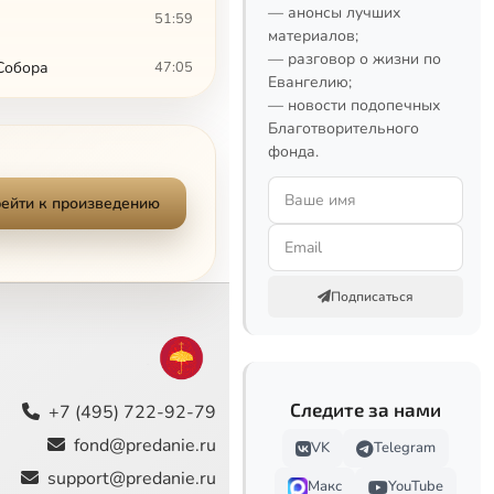
— анонсы лучших
51:59
материалов;
— разговор о жизни по
Собора
47:05
Евангелию;
— новости подопечных
Определение от 2 декабря 1917 г. и принципы государственно-церковных отношений по замыслу Собора
40:00
Благотворительного
фонда.
46:35
ейти к произведению
ей.
50:04
51:00
Подписаться
39:03
28:09
44:55
Следите за нами
+7 (495) 722-92-79
fond@predanie.ru
VK
Telegram
41:16
support@predanie.ru
Макс
YouTube