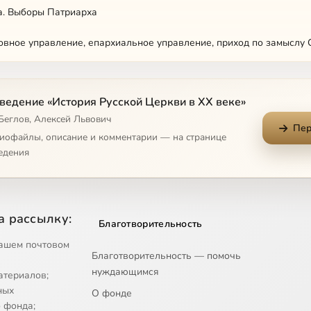
а. Выборы Патриарха
вное управление, епархиальное управление, приход по замыслу 
ведение «История Русской Церкви в XX веке»
. Церковь и власть в 1918 г.
Беглов, Алексей Львович
Пер
ковь во время гражданской войны. Кампания по вскрытию св. мощ
диофайлы, описание и комментарии — на странице
едения
овных ценностей. Определение политики власти
овных ценностей. Ход и результаты изъятия
а рассылку:
Благотворительность
ви во время изъятия
ашем почтовом
Благотворительность — помочь
кий раскол
нуждающимся
атериалов;
рубежье в 1921–1922 гг
ных
О фонде
 фонда;