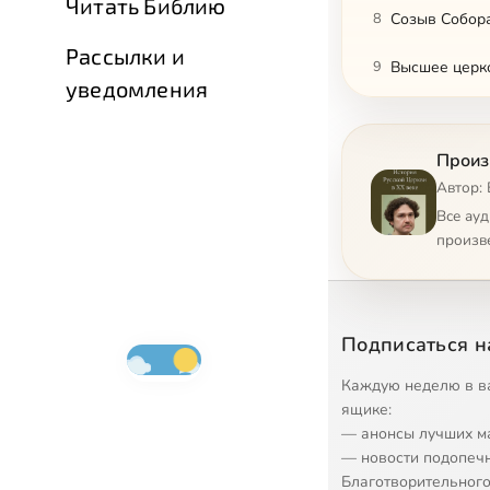
Читать Библию
8
Созыв Собор
Рассылки и
9
Высшее церко
уведомления
10
Произ
11
Декрет 1918 г
Автор: 
12
Власть и цер
Все ау
произв
13
Изъятие церк
14
Изъятие церк
Подписаться н
15
Позиция церк
Каждую неделю в в
16
Обновленчес
ящике:
— анонсы лучших м
17
Церковное за
— новости подопеч
Благотворительного