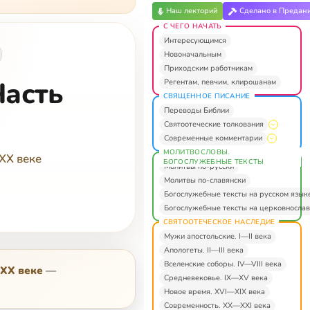
Наш лекторий
Сделано в Предан
С ЧЕГО НАЧАТЬ
Интересующимся
Новоначальным
Приходским работникам
Часть
Регентам, певчим, клирошанам
СВЯЩЕННОЕ ПИСАНИЕ
Переводы Библии
Святоотеческие толкования
Современные комментарии
МОЛИТВОСЛОВЫ.
XX веке
БОГОСЛУЖЕБНЫЕ ТЕКСТЫ
Молитвы по-русски
Молитвы по-славянски
Богослужебные тексты на русском язык
Богослужебные тексты на церковнослав
СВЯТООТЕЧЕСКОЕ НАСЛЕДИЕ
Мужи апостольские. I—II века
Апологеты. II—III века
Вселенские соборы. IV—VIII века
 XX веке
—
Средневековье. IX—XV века
Новое время. XVI—XIX века
Современность. XX—XXI века