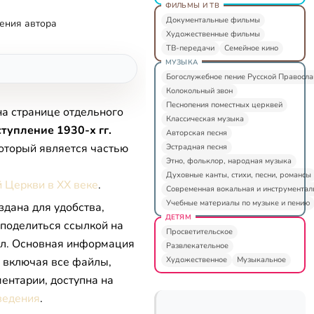
ФИЛЬМЫ И ТВ
Документальные фильмы
ения автора
Художественные фильмы
ТВ-передачи
Семейное кино
МУЗЫКА
Богослужебное пение Русской Правосл
Колокольный звон
Песнопения поместных церквей
на странице отдельного
Классическая музыка
тупление 1930-х гг.
Авторская песня
который является частью
Эстрадная песня
Этно, фольклор, народная музыка
Духовные канты, стихи, песни, романсы
 Церкви в XX веке
.
Современная вокальная и инструментал
Учебные материалы по музыке и пению
здана для удобства,
ДЕТЯМ
 поделиться ссылкой на
Просветительское
л. Основная информация
Развлекательное
Художественное
Музыкальное
, включая все файлы,
ентарии, доступна на
ведения
.