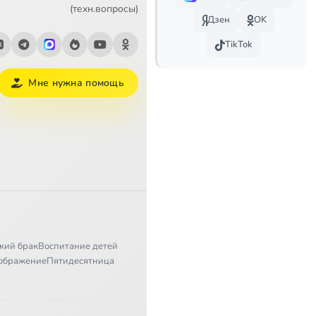
44:46
(техн.вопросы)
Дзен
OK
46:27
TikTok
35:34
Мне нужна помощь
37:29
36:05
48:37
42:33
44:44
Сейчас
кий брак
Воспитание детей
47:34
ображение
Пятидесятница
42:41