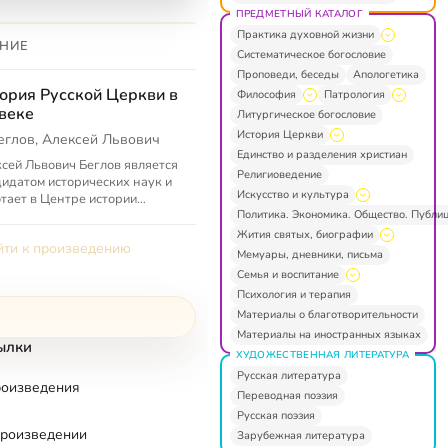
ПРЕДМЕТНЫЙ КАТАЛОГ
Практика духовной жизни
НИЕ
Систематическое богословие
Проповеди, беседы
Апологетика
ория Русской Церкви в
Философия
Патрология
веке
Литургическое богословие
История Церкви
еглов, Алексей Львович
Единство и разделения христиан
сей Львович Беглов является
Религиоведение
идатом исторических наук и
Искусство и культура
тает в Центре истории
Политика. Экономика. Общество. Публи
гии и Церкви Института
бщей истории РАН, а также
Жития святых, биографии
ти к произведению
..
Мемуары, дневники, письма
Семья и воспитание
Психология и терапия
Материалы о благотворительности
Материалы на иностранных языках
ылки
ХУДОЖЕСТВЕННАЯ ЛИТЕРАТУРА
Русская литература
роизведения
Переводная поэзия
Русская поэзия
произведении
Зарубежная литература