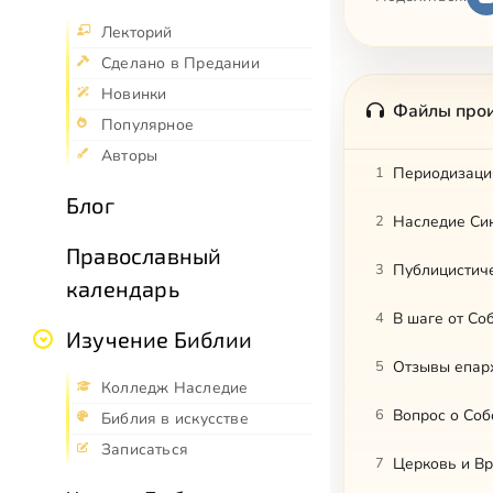
Лекторий
Сделано в Предании
Новинки
Файлы про
Популярное
Авторы
1
Периодизаци
Блог
2
Наследие Си
Православный
3
Публицистич
календарь
4
В шаге от Со
Изучение Библии
5
Отзывы епар
Колледж Наследие
6
Вопрос о Соб
Библия в искусстве
Записаться
7
Церковь и В