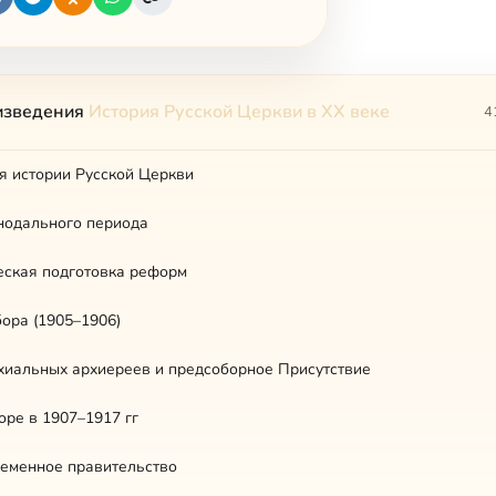
изведения
История Русской Церкви в XX веке
4
я истории Русской Церкви
нодального периода
еская подготовка реформ
бора (1905–1906)
хиальных архиереев и предсоборное Присутствие
оре в 1907–1917 гг
ременное правительство