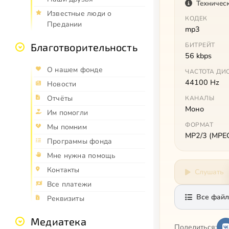
Техничес
Известные люди о
КОДЕК
Предании
mp3
Благотворительность
БИТРЕЙТ
56 kbps
О нашем фонде
ЧАСТОТА ДИ
44100 Hz
Новости
Отчёты
КАНАЛЫ
Моно
Им помогли
ФОРМАТ
Мы помним
MP2/3 (MPEG 
Программы фонда
Мне нужна помощь
Контакты
Слушать
Все платежи
Все файл
Реквизиты
Медиатека
Поделиться: