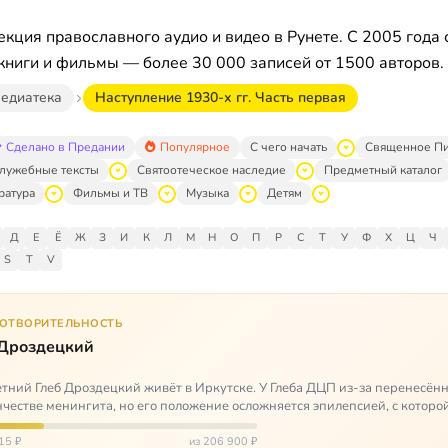
кция православного аудио и видео в Рунете. С 2005 года 
книги и фильмы — более 30 000 записей от 1500 авторов.
едиатека
Наступление 1930-х гг. Часть первая
Сделано в Предании
Популярное
С чего начать
Священное П
лужебные тексты
Святоотеческое наследие
Предметный каталог
ратура
Фильмы и ТВ
Музыка
Детям
Д
Е
Ё
Ж
З
И
К
Л
М
Н
О
П
Р
С
Т
У
Ф
Х
Ц
Ч
S
T
V
ГОТВОРИТЕЛЬНОСТЬ
 Дроздецкий
тний Глеб Дроздецкий живёт в Иркутске. У Глеба ДЦП из-за перенесённ
честве менингита, но его положение осложняется эпилепсией, с которо
 была невозмож…
15 ₽
из 206 900 ₽