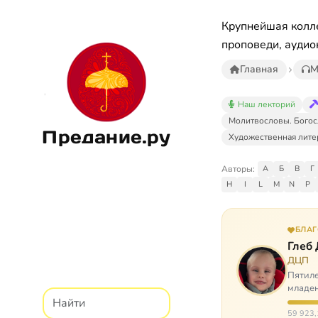
Крупнейшая колле
проповеди, аудио
Главная
М
Наш лекторий
Молитвословы. Богос
Предание.ру
Художественная лите
Авторы:
А
Б
В
Г
H
I
L
M
N
P
БЛА
Глеб
ДЦП
Пятиле
младен
время
59 923,