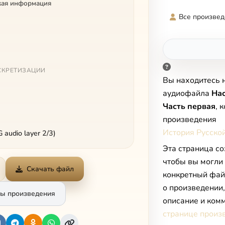
кая информация
Все произвед
СКРЕТИЗАЦИИ
Вы находитесь 
аудиофайла
Нас
Часть первая
, 
произведения
История Русской
audio layer 2/3)
Эта страница со
чтобы вы могли
Скачать файл
конкретный фай
о произведении
ы произведения
описание и комм
странице произ