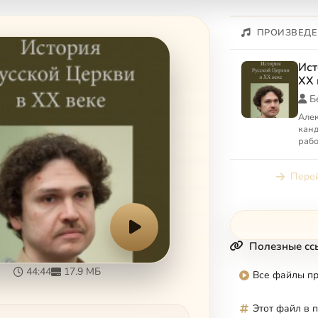
ПРОИЗВЕДЕ
Ист
XX 
Б
Алек
канд
рабо
рели
всео
Перей
преп.
Полезные сс
44:44
17.9 МБ
Все файлы п
Этот файл в 