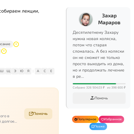
собираем лекции,
Захар
Мараров
Десятилетнему Захару
нужна новая коляска,
исание
потом что старая
сломалась. А без коляски
он не сможет не только
просто выходить из дома,
но и продолжать лечение
Ш
Щ
Э
Ю
Я
|
A
C
E
в ре…
Собрано 326 504,03 ₽
из 398 600 ₽
Помочь
Помочь
ого в
Популярное
Избранное
й долгое
Позже